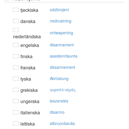
tjeckiska
odzbrojení
danska
nedrustning
ontwapening
nederländska
engelska
disarmament
finska
aseidenriisunta
franska
désarmement
tyska
Abrüstung
grekiska
αφoπλισμός
ungerska
leszerelés
italienska
disarmo
lettiska
atbruņošanās