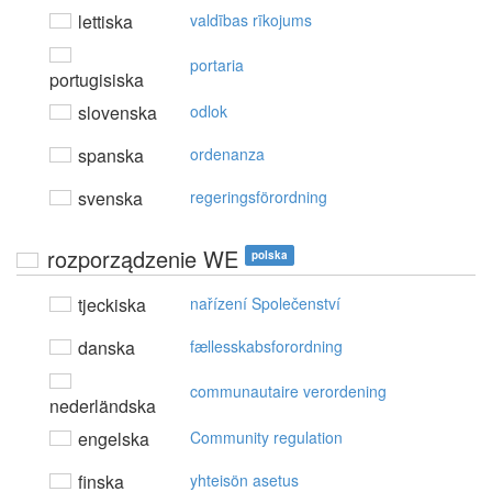
lettiska
valdības rīkojums
portaria
portugisiska
slovenska
odlok
spanska
ordenanza
svenska
regeringsförordning
rozporządzenie WE
polska
tjeckiska
nařízení Společenství
danska
fællesskabsforordning
communautaire verordening
nederländska
engelska
Community regulation
finska
yhteisön asetus