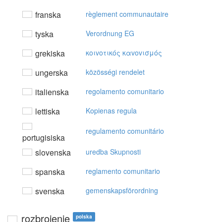
franska
règlement communautaire
tyska
Verordnung EG
grekiska
κoιvoτικός καvovισμός
ungerska
közösségi rendelet
italienska
regolamento comunitario
lettiska
Kopienas regula
regulamento comunitário
portugisiska
slovenska
uredba Skupnosti
spanska
reglamento comunitario
svenska
gemenskapsförordning
rozbrojenie
polska