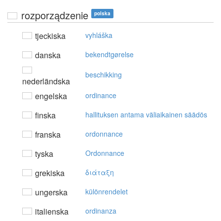
rozporządzenie
polska
tjeckiska
vyhláška
danska
bekendtgørelse
beschikking
nederländska
engelska
ordinance
finska
hallituksen antama väliaikainen säädös
franska
ordonnance
tyska
Ordonnance
grekiska
διάταξη
ungerska
különrendelet
italienska
ordinanza