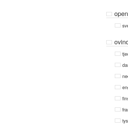
open
sv
ovin
tje
da
ne
en
fin
fra
ty