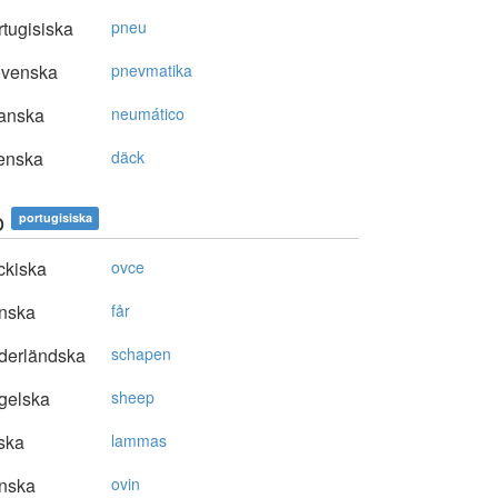
tugisiska
pneu
ovenska
pnevmatika
anska
neumático
enska
däck
o
portugisiska
ckiska
ovce
nska
får
derländska
schapen
gelska
sheep
ska
lammas
nska
ovin