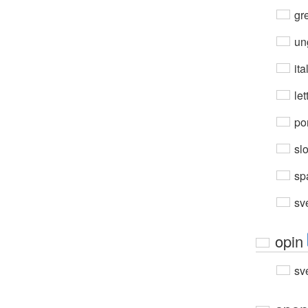
gre
un
ita
let
por
sl
sp
sv
opin
sv