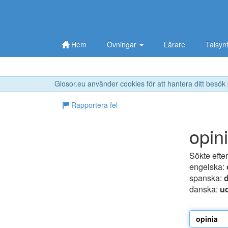
Hem
Övningar
Lärare
Talsyn
Glosor.eu använder cookies för att hantera ditt besök
Rapportera fel
opin
Sökte efte
engelska:
spanska:
danska:
ud