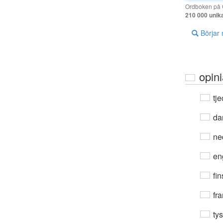
Ordboken på G
210 000 unik
Börjar
opin
tje
da
ne
en
fin
fra
ty