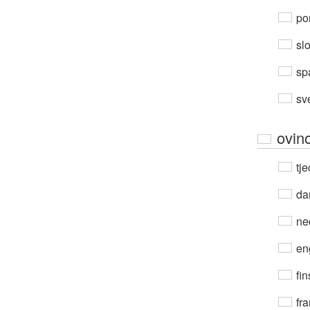
por
sl
sp
sv
ovin
tje
da
ne
en
fin
fra