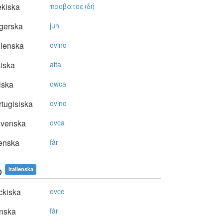
kiska
πρoβατoειδή
gerska
juh
lienska
ovino
tiska
aita
lska
owca
tugisiska
ovino
ovenska
ovca
enska
får
o
italienska
ckiska
ovce
nska
får