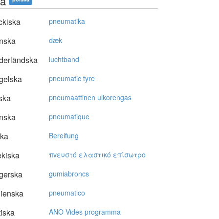
a
ckiska
pneumatika
nska
dæk
derländska
luchtband
gelska
pneumatic tyre
ska
pneumaattinen ulkorengas
nska
pneumatique
ska
Bereifung
kiska
πvευστό ελαστικό επίσωτρo
gerska
gumiabroncs
lienska
pneumatico
tiska
ANO Vides programma