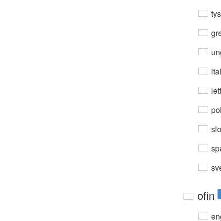
ty
gre
un
ita
let
po
sl
sp
sv
ofin
en