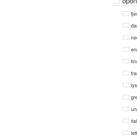
opon
tje
da
ne
en
fin
fra
ty
gre
un
ita
let