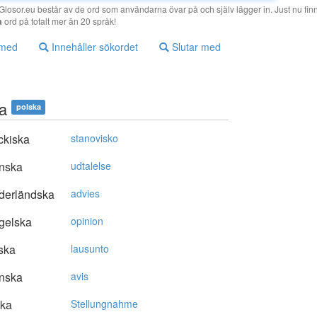
losor.eu består av de ord som användarna övar på och själv lägger in. Just nu finn
a
ord på totalt mer än 20 språk!
 med
Innehåller sökordet
Slutar med
ia
polska
ckiska
stanovisko
nska
udtalelse
derländska
advies
gelska
opinion
ska
lausunto
nska
avis
ska
Stellungnahme