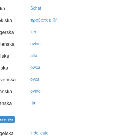
ska
Schaf
kiska
πρoβατoειδή
gerska
juh
lienska
ovino
tiska
aita
lska
owca
ovenska
ovca
anska
ovino
enska
får
svenska
gelska
indelicate