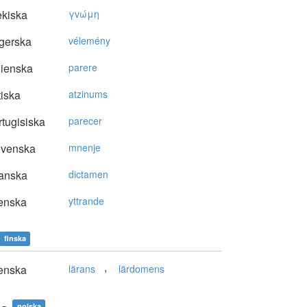
kiska
γvώμη
gerska
vélemény
lienska
parere
tiska
atzinums
tugisiska
parecer
ovenska
mnenje
anska
dictamen
enska
yttrande
finska
,
enska
lärans
lärdomens
polska