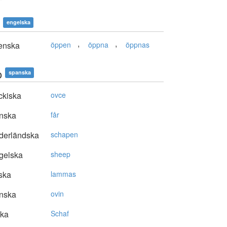
engelska
,
,
enska
öppen
öppna
öppnas
o
spanska
ckiska
ovce
nska
får
derländska
schapen
gelska
sheep
ska
lammas
nska
ovin
ska
Schaf