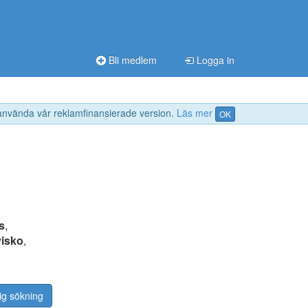
Bli medlem
Logga in
 använda vår reklamfinansierade version.
Läs mer
OK
s
,
visko
,
ig sökning