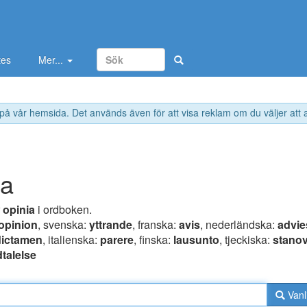
tes
Mer...
 på vår hemsida. Det används även för att visa reklam om du väljer att
ia
r
opinia
i ordboken.
opinion
, svenska:
yttrande
, franska:
avis
, nederländska:
advie
dictamen
, italienska:
parere
, finska:
lausunto
, tjeckiska:
stano
talelse
Vanl