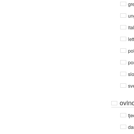
gre
un
ita
let
po
por
sl
sv
ovin
tje
da