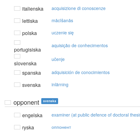
italienska
acquisizione di conoscenze
lettiska
mācīšanās
polska
uczenie się
aquisição de conhecimentos
portugisiska
učenje
slovenska
spanska
adquisición de conocimientos
svenska
inlärning
opponent
svenska
engelska
examiner (at public defence of doctoral thesi
ryska
оппонент