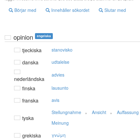
Börjar med
Innehåller sökordet
Slutar med
opinion
engelska
tjeckiska
stanovisko
danska
udtalelse
advies
nederländska
finska
lausunto
franska
avis
,
,
Stellungnahme
Ansicht
Auffassung
tyska
Meinung
grekiska
γvώμη