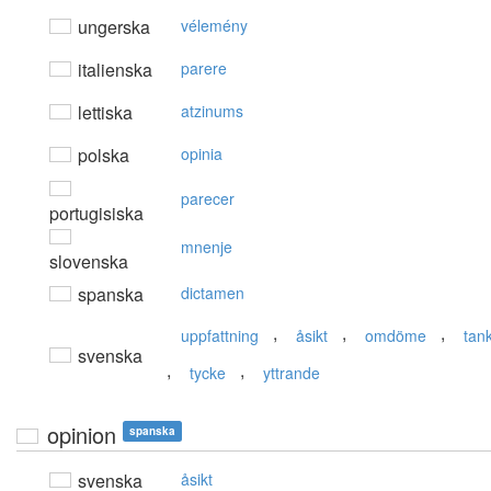
ungerska
vélemény
italienska
parere
lettiska
atzinums
polska
opinia
parecer
portugisiska
mnenje
slovenska
spanska
dictamen
,
,
,
uppfattning
åsikt
omdöme
tan
svenska
,
,
tycke
yttrande
opinion
spanska
svenska
åsikt