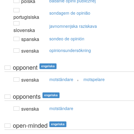
polska
badanie opinii publicznej
sondagem de opinião
portugisiska
javnomnenjska raziskava
slovenska
spanska
sondeo de opinión
svenska
opinionsundersökning
opponent
engelska
,
svenska
motståndare
motspelare
opponents
engelska
svenska
motståndare
open-minded
engelska