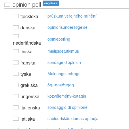
opinion poll
engelska
tjeckiska
průzkum veřejného mínění
danska
opinionsundersøgelse
opiniepeiling
nederländska
finska
mielipidetutkimus
franska
sondage d'opinion
tyska
Meinungsumfrage
grekiska
δημoσκόπηση
ungerska
közvélemény-kutatás
italienska
sondaggio di opinione
lettiska
sabiedriskās domas aptauja