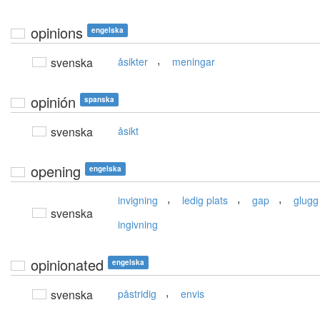
opinions
engelska
,
svenska
åsikter
meningar
opinión
spanska
svenska
åsikt
opening
engelska
,
,
,
invigning
ledig plats
gap
glugg
svenska
ingivning
opinionated
engelska
,
svenska
påstridig
envis