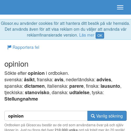
Glosor.eu använder cookies för att hantera ditt besök på vår hemsida.
Det används även för att visa reklam om du väljer att använda vår
reklamfinansierade version.
Läs mer
OK
Rapportera fel
opinion
Sökte efter
opinion
i ordboken.
svenska:
åsikt
, franska:
avis
, nederländska:
advies
,
spanska:
dictamen
, italienska:
parere
, finska:
lausunto
,
tjeckiska:
stanovisko
, danska:
udtalelse
, tyska:
Stellungnahme
Vanlig sökning
Ordboken på Glosor.eu består av de ord som användarna övar på och själv
lägger in. Just nu finns det över
210 000 unika
ord på totalt mer än 20 språk!