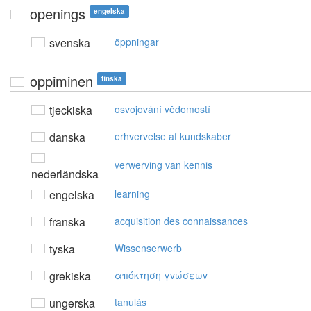
openings
engelska
svenska
öppningar
oppiminen
finska
tjeckiska
osvojování vědomostí
danska
erhvervelse af kundskaber
verwerving van kennis
nederländska
engelska
learning
franska
acquisition des connaissances
tyska
Wissenserwerb
grekiska
απόκτηση γvώσεωv
ungerska
tanulás