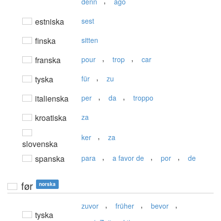
,
denn
ago
estniska
sest
finska
sitten
,
,
franska
pour
trop
car
,
tyska
für
zu
,
,
italienska
per
da
troppo
kroatiska
za
,
ker
za
slovenska
,
,
,
spanska
para
a favor de
por
de
før
norska
,
,
,
zuvor
früher
bevor
tyska