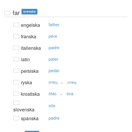
far
svenska
engelska
father
franska
pére
italienska
padre
latin
pater
persiska
pedar
,
ryska
oтeц
отец
,
kroatiska
òtac
òca
oče
slovenska
spanska
padre