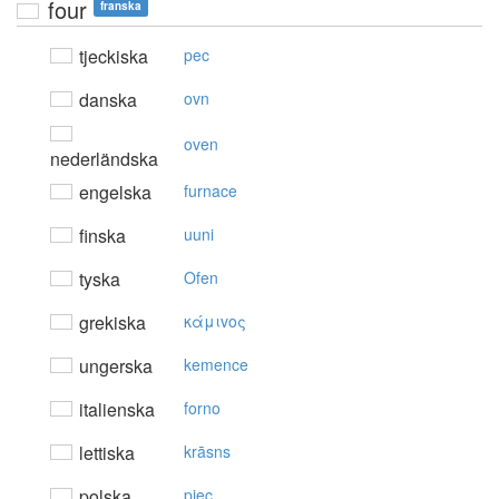
four
franska
tjeckiska
pec
danska
ovn
oven
nederländska
engelska
furnace
finska
uuni
tyska
Ofen
grekiska
κάμιvoς
ungerska
kemence
italienska
forno
lettiska
krāsns
polska
piec