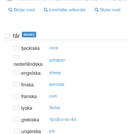
Börjar med
Innehåller sökordet
Slutar med
får
danska
tjeckiska
ovce
schapen
nederländska
engelska
sheep
finska
lammas
franska
ovin
tyska
Schaf
grekiska
πρoβατoειδή
ungerska
juh