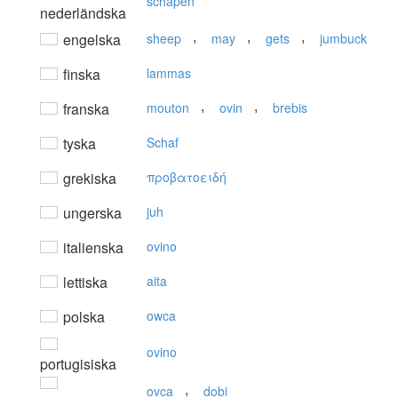
schapen
nederländska
,
,
,
engelska
sheep
may
gets
jumbuck
finska
lammas
,
,
franska
mouton
ovin
brebis
tyska
Schaf
grekiska
πρoβατoειδή
ungerska
juh
italienska
ovino
lettiska
aita
polska
owca
ovino
portugisiska
,
ovca
dobi