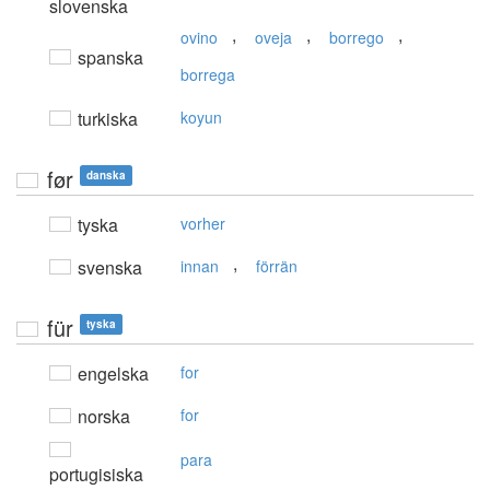
slovenska
,
,
,
ovino
oveja
borrego
spanska
borrega
turkiska
koyun
før
danska
tyska
vorher
,
svenska
innan
förrän
für
tyska
engelska
for
norska
for
para
portugisiska