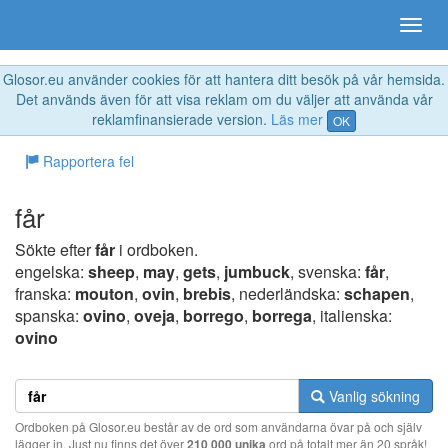
Glosor.eu använder cookies för att hantera ditt besök på vår hemsida.
Det används även för att visa reklam om du väljer att använda vår
reklamfinansierade version.
Läs mer
OK
Rapportera fel
får
Sökte efter
får
i ordboken.
engelska:
sheep
,
may
,
gets
,
jumbuck
, svenska:
får
,
franska:
mouton
,
ovin
,
brebis
, nederländska:
schapen
,
spanska:
ovino
,
oveja
,
borrego
,
borrega
, italienska:
ovino
Vanlig sökning
Ordboken på Glosor.eu består av de ord som användarna övar på och själv
lägger in. Just nu finns det över
210 000 unika
ord på totalt mer än 20 språk!