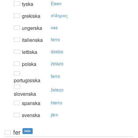
tyska
Eisen
grekiska
σίδηρoς
ungerska
vas
italienska
ferro
lettiska
dzelzs
polska
żelazo
ferro
portugisiska
železo
slovenska
spanska
hierro
svenska
järn
fer
latin