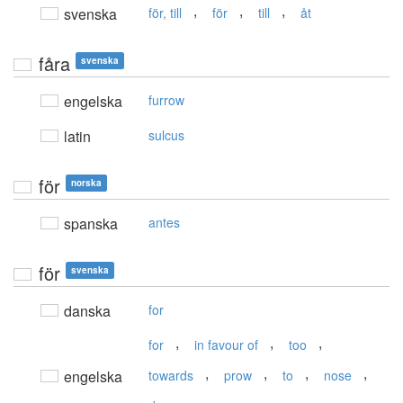
,
,
,
svenska
för, till
för
till
åt
fåra
svenska
engelska
furrow
latin
sulcus
för
norska
spanska
antes
för
svenska
danska
for
,
,
,
for
in favour of
too
,
,
,
,
engelska
towards
prow
to
nose