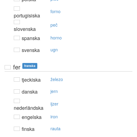
forno
portugisiska
peč
slovenska
spanska
horno
svenska
ugn
fer
franska
tjeckiska
železo
danska
jern
ijzer
nederländska
engelska
iron
finska
rauta