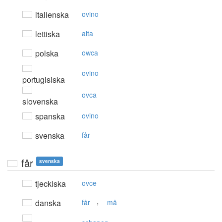
italienska
ovino
lettiska
aita
polska
owca
ovino
portugisiska
ovca
slovenska
spanska
ovino
svenska
får
får
svenska
tjeckiska
ovce
,
danska
får
må