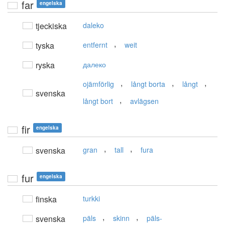
far
engelska
tjeckiska
daleko
,
tyska
entfernt
weit
ryska
далеко
,
,
,
ojämförlig
långt borta
långt
svenska
,
långt bort
avlägsen
fir
engelska
,
,
svenska
gran
tall
fura
fur
engelska
finska
turkki
,
,
svenska
päls
skinn
päls-