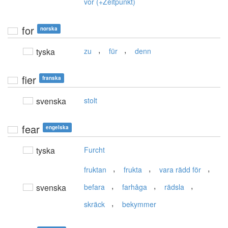
vor (+Zeitpunkt)
for
norska
,
,
tyska
zu
für
denn
fier
franska
svenska
stolt
fear
engelska
tyska
Furcht
,
,
,
fruktan
frukta
vara rädd för
,
,
,
svenska
befara
farhåga
rädsla
,
skräck
bekymmer