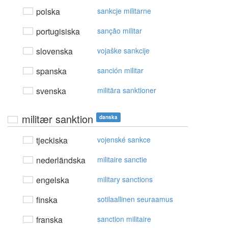
polska
sankcje militarne
portugisiska
sanção militar
slovenska
vojaške sankcije
spanska
sanción militar
svenska
militära sanktioner
militær sanktion
danska
tjeckiska
vojenské sankce
nederländska
militaire sanctie
engelska
military sanctions
finska
sotilaallinen seuraamus
franska
sanction militaire