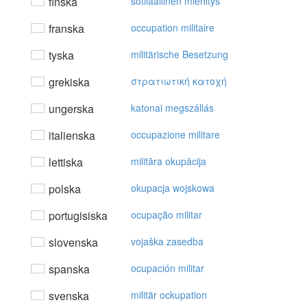
finska
sotilaallinen miehitys
franska
occupation militaire
tyska
militärische Besetzung
grekiska
στρατιωτική κατoχή
ungerska
katonai megszállás
italienska
occupazione militare
lettiska
militāra okupācija
polska
okupacja wojskowa
portugisiska
ocupação militar
slovenska
vojaška zasedba
spanska
ocupación militar
svenska
militär ockupation