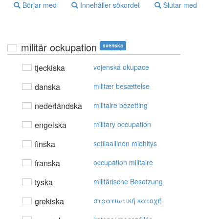
Börjar med
Innehåller sökordet
Slutar med
militär ockupation
svenska
tjeckiska
vojenská okupace
danska
militær besættelse
nederländska
militaire bezetting
engelska
military occupation
finska
sotilaallinen miehitys
franska
occupation militaire
tyska
militärische Besetzung
grekiska
στρατιωτική κατoχή