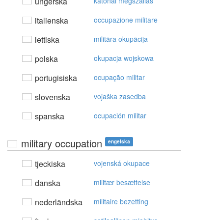
ungerska
katonai megszállás
italienska
occupazione militare
lettiska
militāra okupācija
polska
okupacja wojskowa
portugisiska
ocupação militar
slovenska
vojaška zasedba
spanska
ocupación militar
military occupation
engelska
tjeckiska
vojenská okupace
danska
militær besættelse
nederländska
militaire bezetting