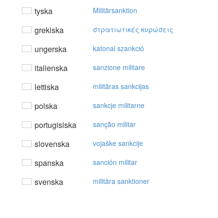
tyska
Militärsanktion
grekiska
στρατιωτικές κυρώσεις
ungerska
katonai szankció
italienska
sanzione militare
lettiska
militāras sankcijas
polska
sankcje militarne
portugisiska
sanção militar
slovenska
vojaške sankcije
spanska
sanción militar
svenska
militära sanktioner