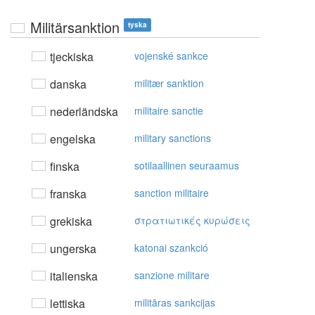
Militärsanktion
tyska
tjeckiska
vojenské sankce
danska
militær sanktion
nederländska
militaire sanctie
engelska
military sanctions
finska
sotilaallinen seuraamus
franska
sanction militaire
grekiska
στρατιωτικές κυρώσεις
ungerska
katonai szankció
italienska
sanzione militare
lettiska
militāras sankcijas