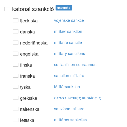
katonai szankció
ungerska
tjeckiska
vojenské sankce
danska
militær sanktion
nederländska
militaire sanctie
engelska
military sanctions
finska
sotilaallinen seuraamus
franska
sanction militaire
tyska
Militärsanktion
grekiska
στρατιωτικές κυρώσεις
italienska
sanzione militare
lettiska
militāras sankcijas