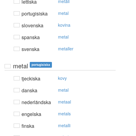
lettiska
metāli
portugisiska
metal
slovenska
kovina
spanska
metal
svenska
metaller
metal
portugisiska
tjeckiska
kovy
danska
metal
nederländska
metaal
engelska
metals
finska
metalli