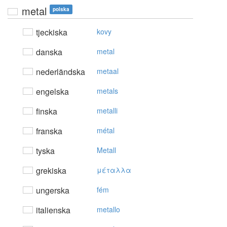
metal
polska
tjeckiska
kovy
danska
metal
nederländska
metaal
engelska
metals
finska
metalli
franska
métal
tyska
Metall
grekiska
μέταλλα
ungerska
fém
italienska
metallo