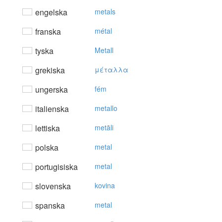
engelska
metals
franska
métal
tyska
Metall
grekiska
μέταλλα
ungerska
fém
italienska
metallo
lettiska
metāli
polska
metal
portugisiska
metal
slovenska
kovina
spanska
metal