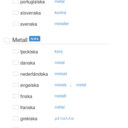
portugisiska
metal
slovenska
kovina
svenska
metaller
Metall
tyska
tjeckiska
kovy
danska
metal
nederländska
metaal
,
engelska
metals
metal
finska
metalli
franska
métal
grekiska
μέταλλα