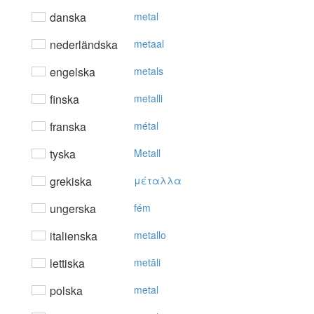
danska
metal
nederländska
metaal
engelska
metals
finska
metalli
franska
métal
tyska
Metall
grekiska
μέταλλα
ungerska
fém
italienska
metallo
lettiska
metāli
polska
metal