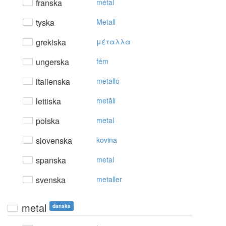
franska
métal
tyska
Metall
grekiska
μέταλλα
ungerska
fém
italienska
metallo
lettiska
metāli
polska
metal
slovenska
kovina
spanska
metal
svenska
metaller
metal
danska