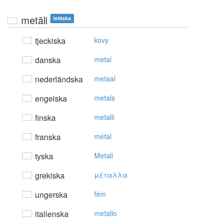
metāli
lettiska
tjeckiska
kovy
danska
metal
nederländska
metaal
engelska
metals
finska
metalli
franska
métal
tyska
Metall
grekiska
μέταλλα
ungerska
fém
italienska
metallo