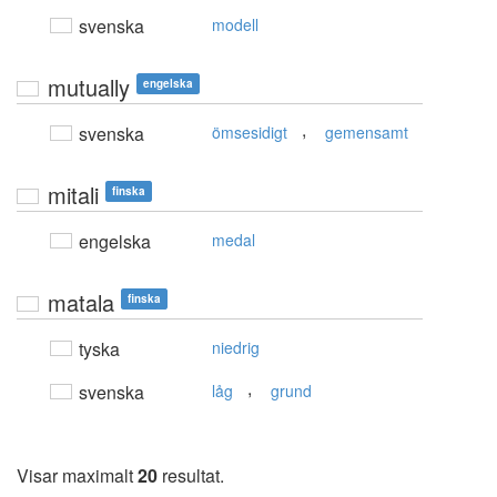
svenska
modell
mutually
engelska
,
svenska
ömsesidigt
gemensamt
mitali
finska
engelska
medal
matala
finska
tyska
niedrig
,
svenska
låg
grund
Visar maximalt
20
resultat.