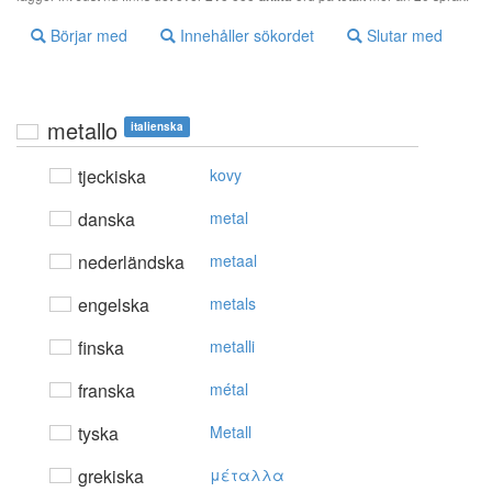
Börjar med
Innehåller sökordet
Slutar med
metallo
italienska
tjeckiska
kovy
danska
metal
nederländska
metaal
engelska
metals
finska
metalli
franska
métal
tyska
Metall
grekiska
μέταλλα