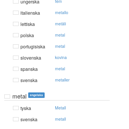
ungerska
fém
italienska
metallo
lettiska
metāli
polska
metal
portugisiska
metal
slovenska
kovina
spanska
metal
svenska
metaller
metal
engelska
tyska
Metall
svenska
metall