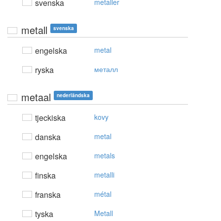
svenska
metaller
metall
svenska
engelska
metal
ryska
металл
metaal
nederländska
tjeckiska
kovy
danska
metal
engelska
metals
finska
metalli
franska
métal
tyska
Metall