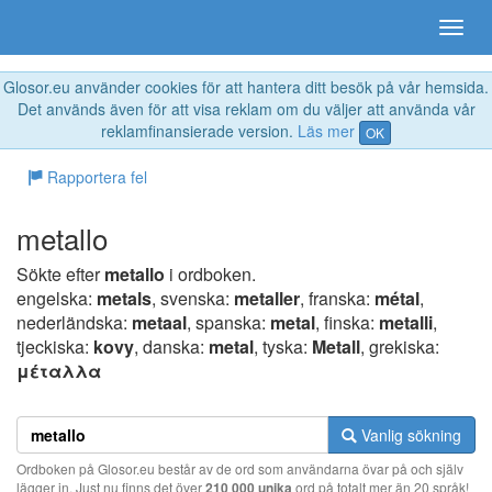
Glosor.eu använder cookies för att hantera ditt besök på vår hemsida.
Det används även för att visa reklam om du väljer att använda vår
reklamfinansierade version.
Läs mer
OK
Rapportera fel
metallo
Sökte efter
metallo
i ordboken.
engelska:
metals
, svenska:
metaller
, franska:
métal
,
nederländska:
metaal
, spanska:
metal
, finska:
metalli
,
tjeckiska:
kovy
, danska:
metal
, tyska:
Metall
, grekiska:
μέταλλα
Vanlig sökning
Ordboken på Glosor.eu består av de ord som användarna övar på och själv
lägger in. Just nu finns det över
210 000 unika
ord på totalt mer än 20 språk!