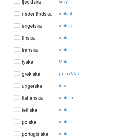
tjeckiska
kovy
nederländska
metaal
engelska
metals
finska
metalli
franska
métal
tyska
Metall
grekiska
μέταλλα
ungerska
fém
italienska
metallo
lettiska
metāli
polska
metal
portugisiska
metal