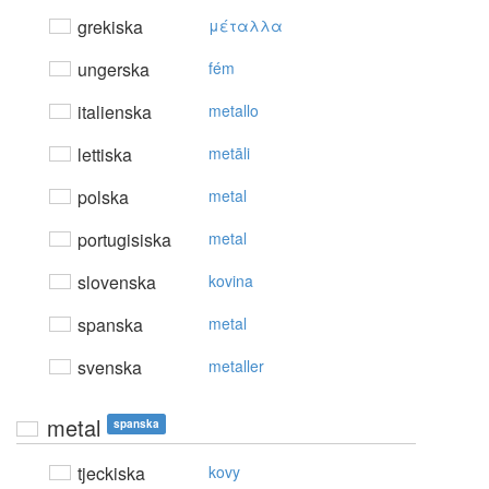
grekiska
μέταλλα
ungerska
fém
italienska
metallo
lettiska
metāli
polska
metal
portugisiska
metal
slovenska
kovina
spanska
metal
svenska
metaller
metal
spanska
tjeckiska
kovy