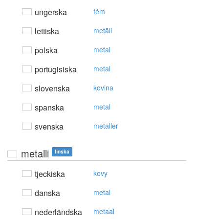
ungerska
fém
lettiska
metāli
polska
metal
portugisiska
metal
slovenska
kovina
spanska
metal
svenska
metaller
metalli
finska
tjeckiska
kovy
danska
metal
nederländska
metaal