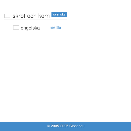
skrot och korn
svenska
engelska
mettle
© 2005-2026 Glosor.eu