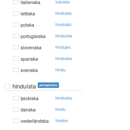
italienska
induista
lettiska
hinduists
polska
hinduiści
portugisiska
hinduísta
slovenska
hindujec
spanska
hinduista
svenska
hindu
hinduísta
portugisiska
tjeckiska
hinduista
danska
hindu
nederländska
hindoe