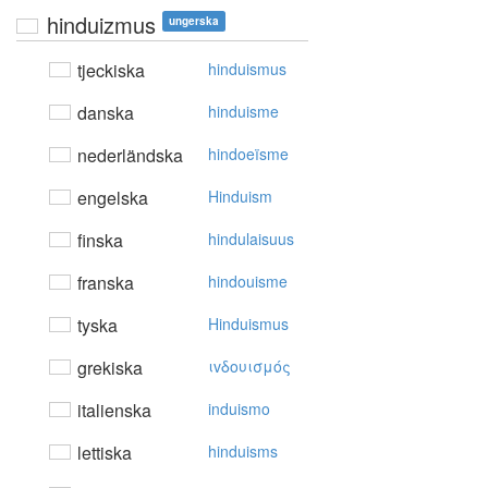
hinduizmus
ungerska
tjeckiska
hinduismus
danska
hinduisme
nederländska
hindoeïsme
engelska
Hinduism
finska
hindulaisuus
franska
hindouisme
tyska
Hinduismus
grekiska
ιvδoυισμός
italienska
induismo
lettiska
hinduisms