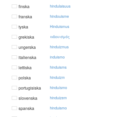
finska
hindulaisuus
franska
hindouisme
tyska
Hinduismus
grekiska
ιvδoυισμός
ungerska
hinduizmus
italienska
induismo
lettiska
hinduisms
polska
hinduizm
portugisiska
hinduísmo
slovenska
hinduizem
spanska
hinduismo