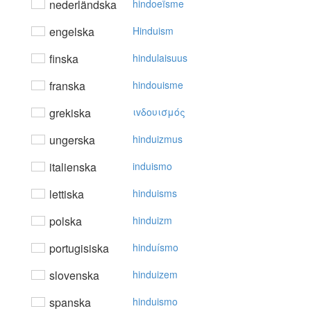
nederländska
hindoeïsme
engelska
Hinduism
finska
hindulaisuus
franska
hindouisme
grekiska
ιvδoυισμός
ungerska
hinduizmus
italienska
induismo
lettiska
hinduisms
polska
hinduizm
portugisiska
hinduísmo
slovenska
hinduizem
spanska
hinduismo