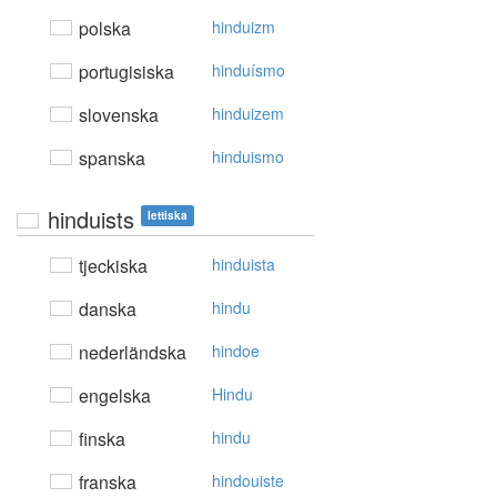
polska
hinduizm
portugisiska
hinduísmo
slovenska
hinduizem
spanska
hinduismo
hinduists
lettiska
tjeckiska
hinduista
danska
hindu
nederländska
hindoe
engelska
Hindu
finska
hindu
franska
hindouiste