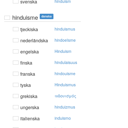
svenska
hinduism
hinduisme
danska
tjeckiska
hinduismus
nederländska
hindoeïsme
engelska
Hinduism
finska
hindulaisuus
franska
hindouisme
tyska
Hinduismus
grekiska
ιvδoυισμός
ungerska
hinduizmus
italienska
induismo