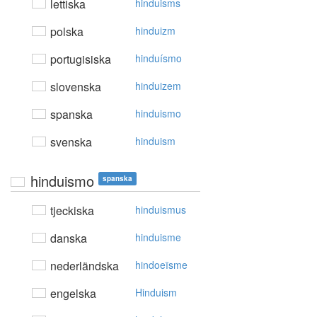
lettiska
hinduisms
polska
hinduizm
portugisiska
hinduísmo
slovenska
hinduizem
spanska
hinduismo
svenska
hinduism
hinduismo
spanska
tjeckiska
hinduismus
danska
hinduisme
nederländska
hindoeïsme
engelska
Hinduism