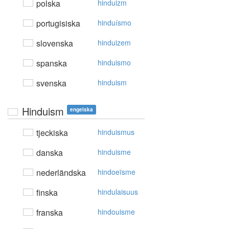
polska
hinduizm
portugisiska
hinduísmo
slovenska
hinduizem
spanska
hinduismo
svenska
hinduism
Hinduism
engelska
tjeckiska
hinduismus
danska
hinduisme
nederländska
hindoeïsme
finska
hindulaisuus
franska
hindouisme