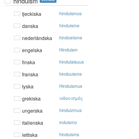
hinduism
tjeckiska
hinduismus
danska
hinduisme
nederländska
hindoeïsme
engelska
Hinduism
finska
hindulaisuus
franska
hindouisme
tyska
Hinduismus
grekiska
ιvδoυισμός
ungerska
hinduizmus
italienska
induismo
lettiska
hinduisms