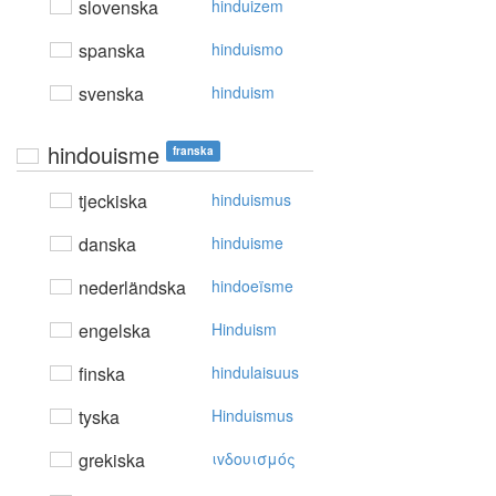
slovenska
hinduizem
spanska
hinduismo
svenska
hinduism
hindouisme
franska
tjeckiska
hinduismus
danska
hinduisme
nederländska
hindoeïsme
engelska
Hinduism
finska
hindulaisuus
tyska
Hinduismus
grekiska
ιvδoυισμός