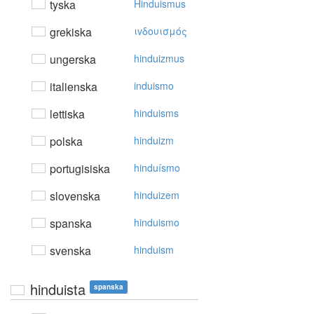
tyska
Hinduismus
grekiska
ιvδoυισμός
ungerska
hinduizmus
italienska
induismo
lettiska
hinduisms
polska
hinduizm
portugisiska
hinduísmo
slovenska
hinduizem
spanska
hinduismo
svenska
hinduism
hinduista
spanska