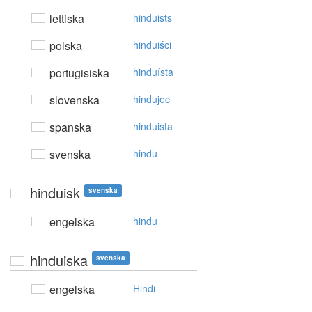
lettiska
hinduists
polska
hinduiści
portugisiska
hinduísta
slovenska
hindujec
spanska
hinduista
svenska
hindu
hinduisk
svenska
engelska
hindu
hinduiska
svenska
engelska
Hindi