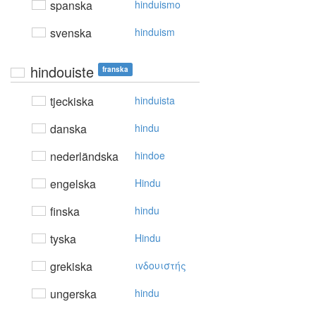
spanska
hinduismo
svenska
hinduism
hindouiste
franska
tjeckiska
hinduista
danska
hindu
nederländska
hindoe
engelska
Hindu
finska
hindu
tyska
Hindu
grekiska
ιvδoυιστής
ungerska
hindu