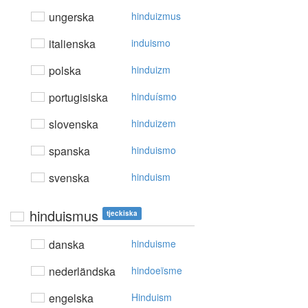
ungerska
hinduizmus
italienska
induismo
polska
hinduizm
portugisiska
hinduísmo
slovenska
hinduizem
spanska
hinduismo
svenska
hinduism
hinduismus
tjeckiska
danska
hinduisme
nederländska
hindoeïsme
engelska
Hinduism