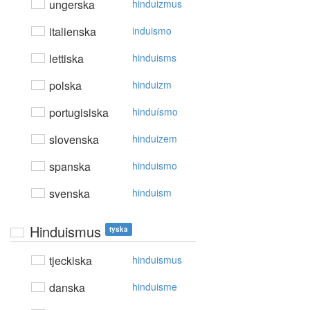
ungerska
hinduizmus
italienska
induismo
lettiska
hinduisms
polska
hinduizm
portugisiska
hinduísmo
slovenska
hinduizem
spanska
hinduismo
svenska
hinduism
Hinduismus
tyska
tjeckiska
hinduismus
danska
hinduisme