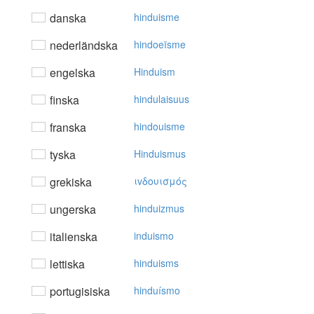
danska
hinduisme
nederländska
hindoeïsme
engelska
Hinduism
finska
hindulaisuus
franska
hindouisme
tyska
Hinduismus
grekiska
ιvδoυισμός
ungerska
hinduizmus
italienska
induismo
lettiska
hinduisms
portugisiska
hinduísmo