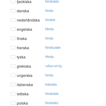
tjeckiska
hinduista
danska
hindu
nederländska
hindoe
engelska
Hindu
finska
hindu
franska
hindouiste
tyska
Hindu
grekiska
ιvδoυιστής
ungerska
hindu
italienska
induista
lettiska
hinduists
polska
hinduiści