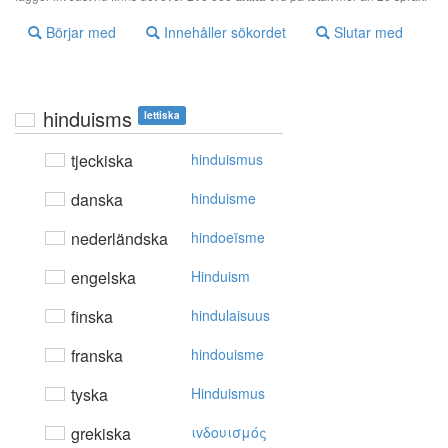
Börjar med
Innehåller sökordet
Slutar med
hinduisms
lettiska
tjeckiska
hinduismus
danska
hinduisme
nederländska
hindoeïsme
engelska
Hinduism
finska
hindulaisuus
franska
hindouisme
tyska
Hinduismus
grekiska
ιvδoυισμός