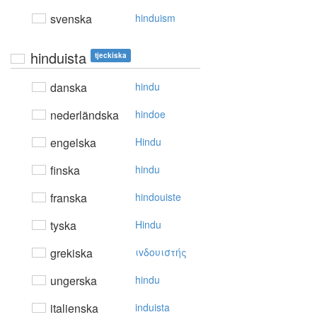
svenska
hinduism
hinduista
tjeckiska
danska
hindu
nederländska
hindoe
engelska
Hindu
finska
hindu
franska
hindouiste
tyska
Hindu
grekiska
ιvδoυιστής
ungerska
hindu
italienska
induista