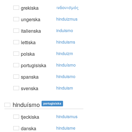
grekiska
ιvδoυισμός
ungerska
hinduizmus
italienska
induismo
lettiska
hinduisms
polska
hinduizm
portugisiska
hinduísmo
spanska
hinduismo
svenska
hinduism
hinduísmo
portugisiska
tjeckiska
hinduismus
danska
hinduisme