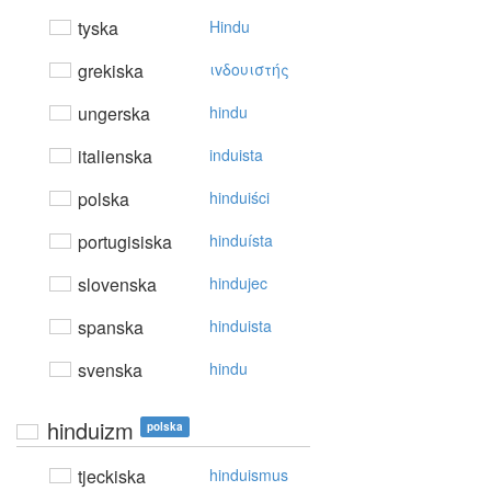
tyska
Hindu
grekiska
ιvδoυιστής
ungerska
hindu
italienska
induista
polska
hinduiści
portugisiska
hinduísta
slovenska
hindujec
spanska
hinduista
svenska
hindu
hinduizm
polska
tjeckiska
hinduismus