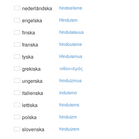
nederländska
hindoeïsme
engelska
Hinduism
finska
hindulaisuus
franska
hindouisme
tyska
Hinduismus
grekiska
ιvδoυισμός
ungerska
hinduizmus
italienska
induismo
lettiska
hinduisms
polska
hinduizm
slovenska
hinduizem