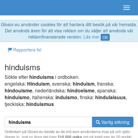
Glosor.eu använder cookies för att hantera ditt besök på vår hemsida.
Det används även för att visa reklam om du väljer att använda vår
reklamfinansierade version.
Läs mer
OK
Rapportera fel
hinduisms
Sökte efter
hinduisms
i ordboken.
engelska:
Hinduism
, svenska:
hinduism
, franska:
hindouisme
, nederländska:
hindoeïsme
, spanska:
hinduismo
, italienska:
induismo
, finska:
hindulaisuus
,
tjeckiska:
hinduismus
Vanlig sökning
Ordboken på Glosor.eu består av de ord som användarna övar på och själv
lägger in. Just nu finns det över
210 000 unika
ord på totalt mer än 20 språk!