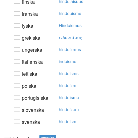
finska
hindulaisuus
franska
hindouisme
tyska
Hinduismus
grekiska
ιvδoυισμός
ungerska
hinduizmus
italienska
induismo
lettiska
hinduisms
polska
hinduizm
portugisiska
hinduísmo
slovenska
hinduizem
svenska
hinduism
svenska