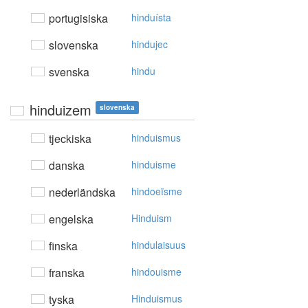
portugisiska
hinduísta
slovenska
hindujec
svenska
hindu
hinduizem
slovenska
tjeckiska
hinduismus
danska
hinduisme
nederländska
hindoeïsme
engelska
Hinduism
finska
hindulaisuus
franska
hindouisme
tyska
Hinduismus