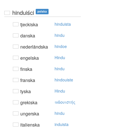
hinduiści
polska
tjeckiska
hinduista
danska
hindu
nederländska
hindoe
engelska
Hindu
finska
hindu
franska
hindouiste
tyska
Hindu
grekiska
ιvδoυιστής
ungerska
hindu
italienska
induista