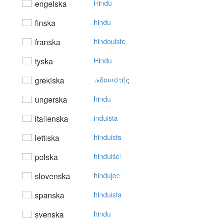
engelska
Hindu
finska
hindu
franska
hindouiste
tyska
Hindu
grekiska
ιvδoυιστής
ungerska
hindu
italienska
induista
lettiska
hinduists
polska
hinduiści
slovenska
hindujec
spanska
hinduista
svenska
hindu