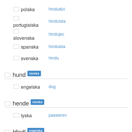
polska
hinduiści
hinduísta
portugisiska
hindujec
slovenska
spanska
hinduista
svenska
hindu
hund
norska
engelska
dog
hende
norska
tyska
passieren
Hindi
engelska