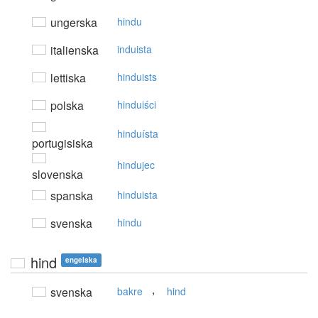
ungerska
hindu
italienska
induista
lettiska
hinduists
polska
hinduiści
hinduísta
portugisiska
hindujec
slovenska
spanska
hinduista
svenska
hindu
hind
engelska
,
svenska
bakre
hind