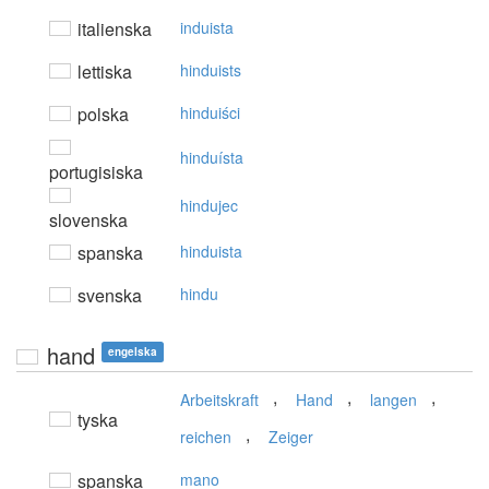
italienska
induista
lettiska
hinduists
polska
hinduiści
hinduísta
portugisiska
hindujec
slovenska
spanska
hinduista
svenska
hindu
hand
engelska
,
,
,
Arbeitskraft
Hand
langen
tyska
,
reichen
Zeiger
spanska
mano