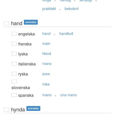
,
praktiskt
bekvämt
hand
svenska
,
engelska
hand
handboll
franska
main
tyska
Hand
italienska
mano
ryska
рука
roka
slovenska
,
spanska
mano
una mano
hynda
svenska