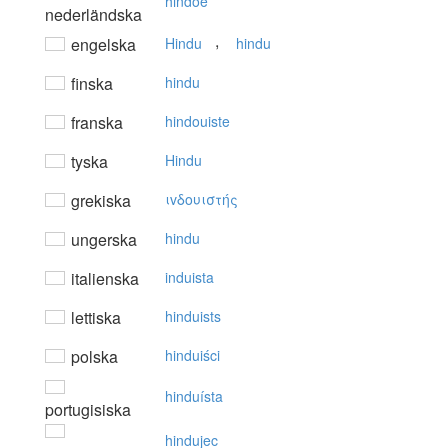
hindoe
nederländska
,
engelska
Hindu
hindu
finska
hindu
franska
hindouiste
tyska
Hindu
grekiska
ιvδoυιστής
ungerska
hindu
italienska
induista
lettiska
hinduists
polska
hinduiści
hinduísta
portugisiska
hindujec