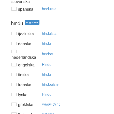
slovenska
spanska
hinduista
hindu
ungerska
tjeckiska
hinduista
danska
hindu
hindoe
nederländska
engelska
Hindu
finska
hindu
franska
hindouiste
tyska
Hindu
grekiska
ιvδoυιστής