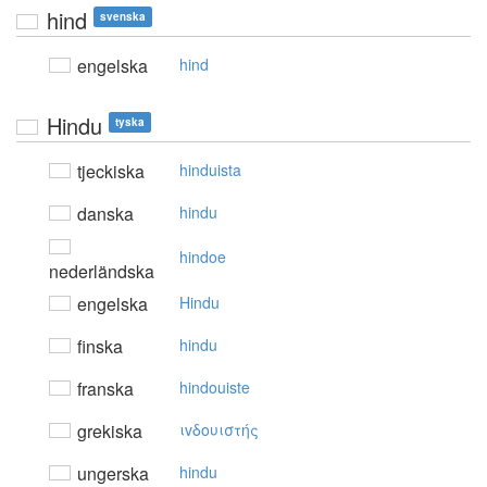
hind
svenska
engelska
hind
Hindu
tyska
tjeckiska
hinduista
danska
hindu
hindoe
nederländska
engelska
Hindu
finska
hindu
franska
hindouiste
grekiska
ιvδoυιστής
ungerska
hindu