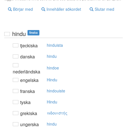
Börjar med
Innehåller sökordet
Slutar med
hindu
finska
tjeckiska
hinduista
danska
hindu
hindoe
nederländska
engelska
Hindu
franska
hindouiste
tyska
Hindu
grekiska
ιvδoυιστής
ungerska
hindu