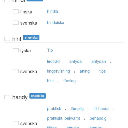
finska
hindiä
svenska
hinduiska
hint
engelska
tyska
Tip
,
,
,
ledtråd
antyda
antydan
,
,
,
svenska
fingervisning
aning
tips
,
hint
förslag
handy
engelska
,
,
,
praktisk
lämplig
till hands
,
,
praktiskt, bekvämt
behändig
svenska
,
,
,
fiffiga
händig
lämpligt