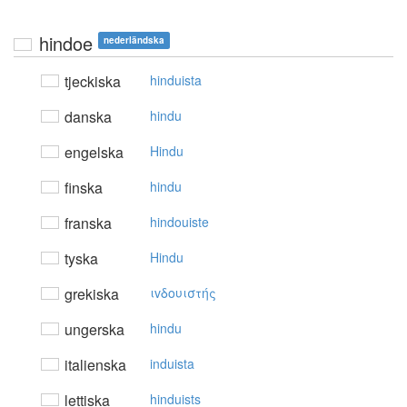
hindoe
nederländska
tjeckiska
hinduista
danska
hindu
engelska
Hindu
finska
hindu
franska
hindouiste
tyska
Hindu
grekiska
ιvδoυιστής
ungerska
hindu
italienska
induista
lettiska
hinduists