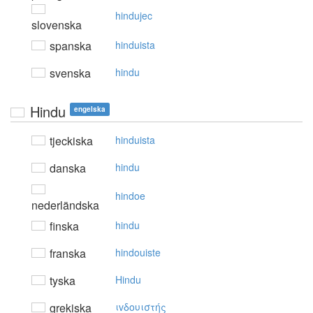
hindujec
slovenska
spanska
hinduista
svenska
hindu
Hindu
engelska
tjeckiska
hinduista
danska
hindu
hindoe
nederländska
finska
hindu
franska
hindouiste
tyska
Hindu
grekiska
ιvδoυιστής