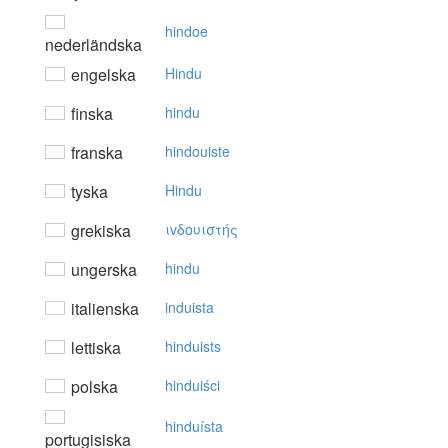
hindoe
nederländska
engelska
Hindu
finska
hindu
franska
hindouiste
tyska
Hindu
grekiska
ιvδoυιστής
ungerska
hindu
italienska
induista
lettiska
hinduists
polska
hinduiści
hinduísta
portugisiska