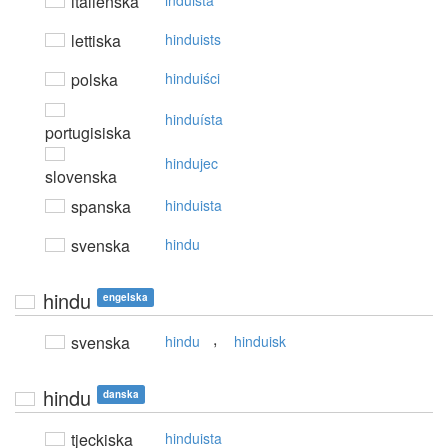
italienska
induista
lettiska
hinduists
polska
hinduiści
hinduísta
portugisiska
hindujec
slovenska
spanska
hinduista
svenska
hindu
hindu
engelska
,
svenska
hindu
hinduisk
hindu
danska
tjeckiska
hinduista