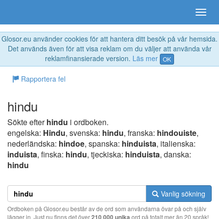
Glosor.eu använder cookies för att hantera ditt besök på vår hemsida.
Det används även för att visa reklam om du väljer att använda vår
reklamfinansierade version.
Läs mer
OK
Rapportera fel
hindu
Sökte efter
hindu
i ordboken.
engelska:
Hindu
, svenska:
hindu
, franska:
hindouiste
,
nederländska:
hindoe
, spanska:
hinduista
, italienska:
induista
, finska:
hindu
, tjeckiska:
hinduista
, danska:
hindu
Vanlig sökning
Ordboken på Glosor.eu består av de ord som användarna övar på och själv
lägger in. Just nu finns det över
210 000 unika
ord på totalt mer än 20 språk!