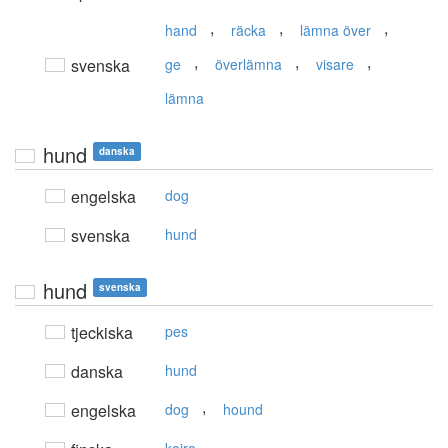
,
,
,
hand
räcka
lämna över
,
,
,
svenska
ge
överlämna
visare
lämna
hund
danska
engelska
dog
svenska
hund
hund
svenska
tjeckiska
pes
danska
hund
,
engelska
dog
hound