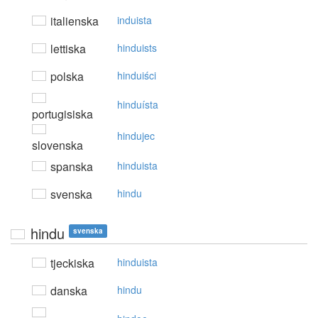
italienska
induista
lettiska
hinduists
polska
hinduiści
hinduísta
portugisiska
hindujec
slovenska
spanska
hinduista
svenska
hindu
hindu
svenska
tjeckiska
hinduista
danska
hindu