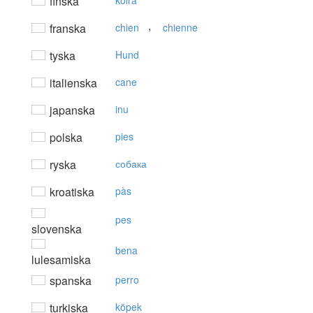
finska
koira
,
franska
chien
chienne
tyska
Hund
italienska
cane
japanska
inu
polska
pies
ryska
собака
kroatiska
pàs
pes
slovenska
bena
lulesamiska
spanska
perro
turkiska
köpek