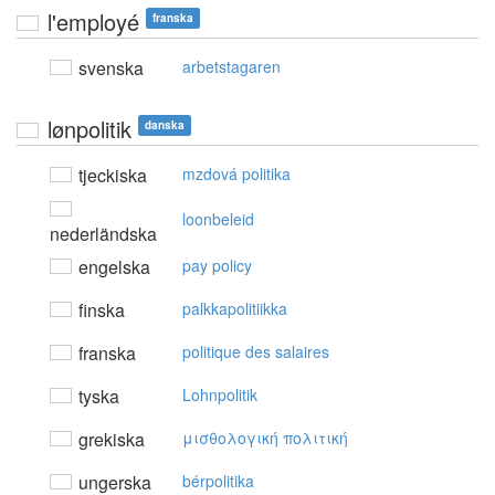
l'employé
franska
svenska
arbetstagaren
lønpolitik
danska
tjeckiska
mzdová politika
loonbeleid
nederländska
engelska
pay policy
finska
palkkapolitiikka
franska
politique des salaires
tyska
Lohnpolitik
grekiska
μισθoλoγική πoλιτική
ungerska
bérpolitika