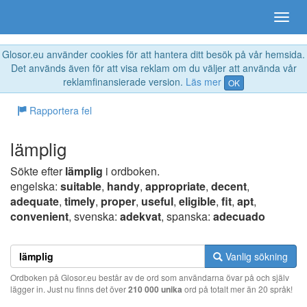
Glosor.eu använder cookies för att hantera ditt besök på vår hemsida.
Det används även för att visa reklam om du väljer att använda vår
reklamfinansierade version.
Läs mer
OK
Rapportera fel
lämplig
Sökte efter
lämplig
i ordboken.
engelska:
suitable
,
handy
,
appropriate
,
decent
,
adequate
,
timely
,
proper
,
useful
,
eligible
,
fit
,
apt
,
convenient
, svenska:
adekvat
, spanska:
adecuado
Vanlig sökning
Ordboken på Glosor.eu består av de ord som användarna övar på och själv
lägger in. Just nu finns det över
210 000 unika
ord på totalt mer än 20 språk!