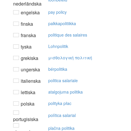
nederländska
engelska
pay policy
finska
palkkapolitiikka
franska
politique des salaires
tyska
Lohnpolitik
grekiska
μισθoλoγική πoλιτική
ungerska
bérpolitika
italienska
politica salariale
lettiska
atalgojuma politika
polska
polityka płac
política salarial
portugisiska
plačna politika