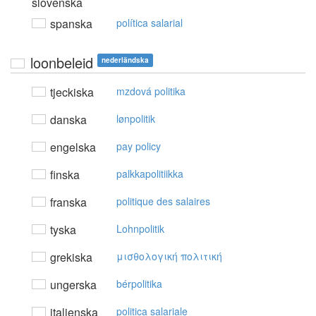
slovenska
spanska
política salarial
loonbeleid
nederländska
tjeckiska
mzdová politika
danska
lønpolitik
engelska
pay policy
finska
palkkapolitiikka
franska
politique des salaires
tyska
Lohnpolitik
grekiska
μισθoλoγική πoλιτική
ungerska
bérpolitika
italienska
politica salariale