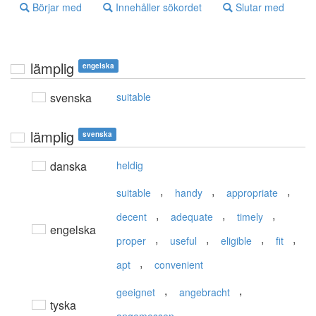
Börjar med
Innehåller sökordet
Slutar med
lämplig
engelska
svenska
suitable
lämplig
svenska
danska
heldig
,
,
,
suitable
handy
appropriate
,
,
,
decent
adequate
timely
engelska
,
,
,
,
proper
useful
eligible
fit
,
apt
convenient
,
,
geeignet
angebracht
tyska