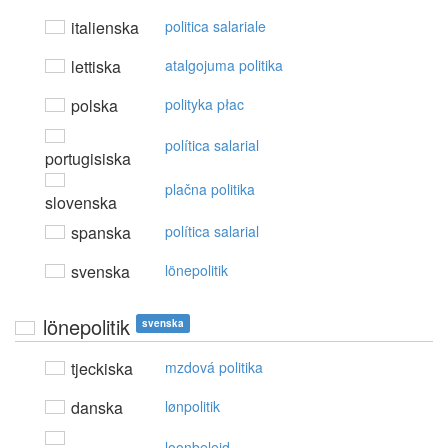
italienska
politica salariale
lettiska
atalgojuma politika
polska
polityka płac
política salarial
portugisiska
plačna politika
slovenska
spanska
política salarial
svenska
lönepolitik
lönepolitik
svenska
tjeckiska
mzdová politika
danska
lønpolitik
loonbeleid