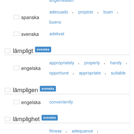
angemessen
,
,
,
adecuado
propicio
buen
spanska
bueno
svenska
adekvat
lämpligt
svenska
,
,
,
appropriately
properly
handy
engelska
,
,
opportune
appropriate
suitable
lämpligen
svenska
engelska
conveniently
lämplighet
svenska
,
,
fitness
adequance