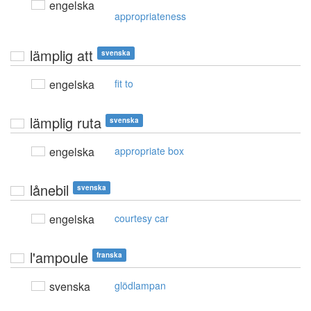
engelska
appropriateness
lämplig att
svenska
engelska
fit to
lämplig ruta
svenska
engelska
appropriate box
lånebil
svenska
engelska
courtesy car
l'ampoule
franska
svenska
glödlampan