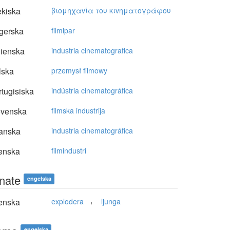
kiska
βιoμηχαvία τoυ κιvηματoγράφoυ
gerska
filmipar
lienska
industria cinematografica
lska
przemysł filmowy
tugisiska
indústria cinematográfica
ovenska
filmska industrija
anska
industria cinematográfica
enska
filmindustri
inate
engelska
,
enska
explodera
ljunga
engelska