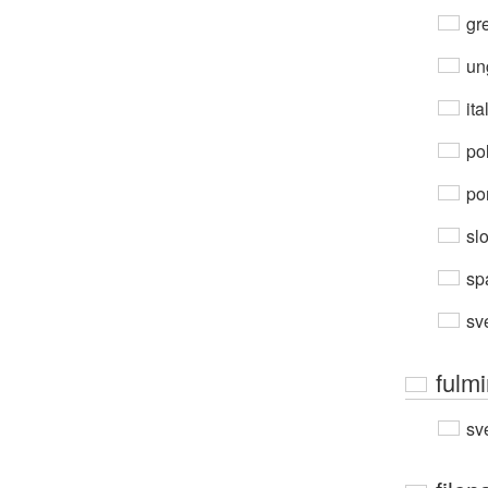
gre
un
ita
po
por
sl
sp
sv
fulm
sv