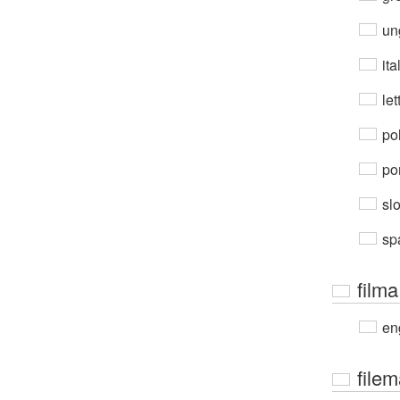
un
ita
let
po
por
sl
sp
filma
en
file