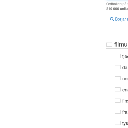
Ordboken på G
210 000 unik
Börjar
film
tje
da
ne
en
fin
fra
ty