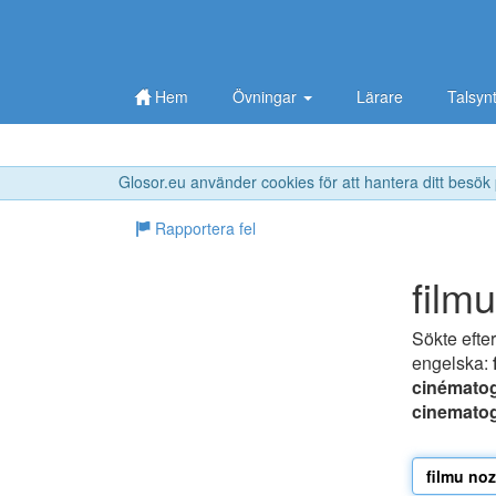
Hem
Övningar
Lärare
Talsyn
Glosor.eu använder cookies för att hantera ditt besök
Rapportera fel
film
Sökte efte
engelska:
cinémato
cinematog