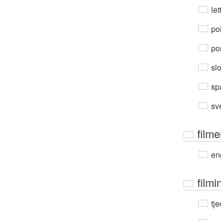
let
po
por
sl
sp
sv
film
en
filmi
tje