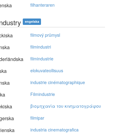
enska
filhanteraren
industry
engelska
ckiska
filmový průmysl
nska
filmindustri
derländska
filmindustrie
ska
elokuvateollisuus
nska
industrie cinématographique
ska
Filmindustrie
kiska
βιoμηχαvία τoυ κιvηματoγράφoυ
gerska
filmipar
lienska
industria cinematografica