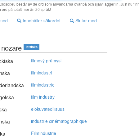
losor.eu består av de ord som användarna övar på och själv lägger in. Just nu finn
a
ord på totalt mer än 20 språk!
 med
Innehåller sökordet
Slutar med
u nozare
lettiska
ckiska
filmový průmysl
nska
filmindustri
derländska
filmindustrie
gelska
film industry
ska
elokuvateollisuus
nska
industrie cinématographique
ska
Filmindustrie