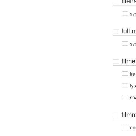
file
sv
full
sv
film
fra
ty
sp
film
en