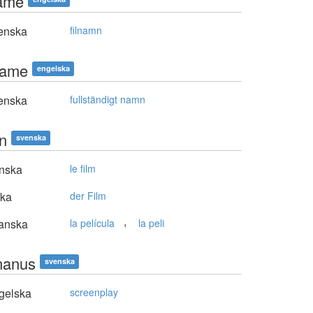
name
enska
filnamn
 name
engelska
enska
fullständigt namn
en
svenska
nska
le film
ska
der Film
,
anska
la película
la peli
manus
svenska
gelska
screenplay