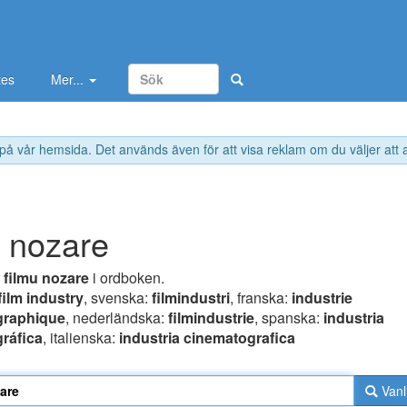
tes
Mer...
 på vår hemsida. Det används även för att visa reklam om du väljer att
u nozare
r
filmu nozare
i ordboken.
film industry
, svenska:
filmindustri
, franska:
industrie
graphique
, nederländska:
filmindustrie
, spanska:
industria
ráfica
, italienska:
industria cinematografica
Vanl