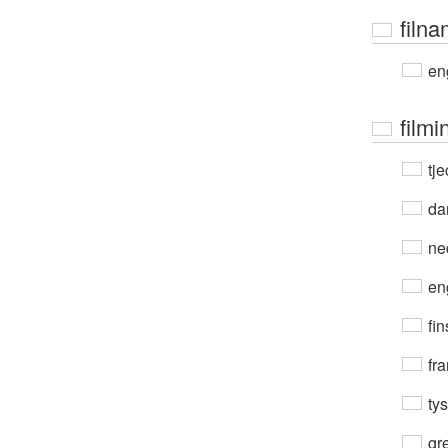
filn
en
filmi
tje
da
ne
en
fin
fra
ty
gre