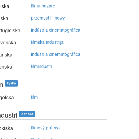
tiska
filmu nozare
lska
przemysł filmowy
tugisiska
indústria cinematográfica
ovenska
filmska industrija
anska
industria cinematográfica
enska
filmindustri
en
tyska
gelska
film
ndustri
danska
ckiska
filmový průmysl