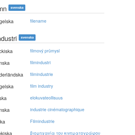
amn
svenska
gelska
filename
ndustri
svenska
ckiska
filmový průmysl
nska
filmindustri
derländska
filmindustrie
gelska
film industry
ska
elokuvateollisuus
nska
industrie cinématographique
ska
Filmindustrie
kiska
βιoμηχαvία τoυ κιvηματoγράφoυ