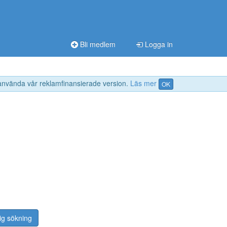
Bli medlem
Logga in
 använda vår reklamfinansierade version.
Läs mer
OK
ig sökning