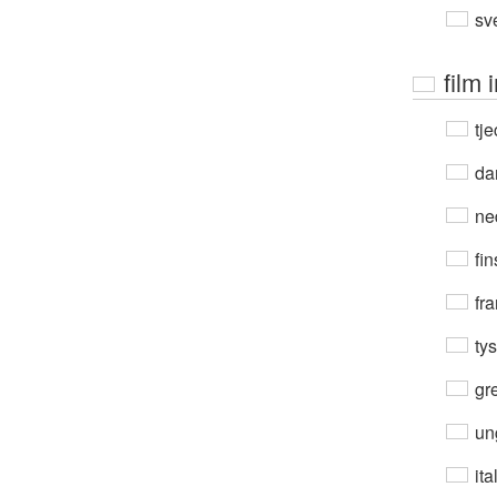
sv
film 
tje
da
ne
fin
fra
ty
gre
un
ita