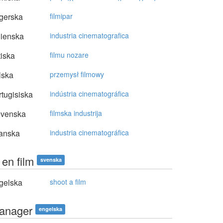
gerska
filmipar
lienska
industria cinematografica
tiska
filmu nozare
lska
przemysł filmowy
tugisiska
indústria cinematográfica
ovenska
filmska industrija
anska
industria cinematográfica
 en film
svenska
gelska
shoot a film
manager
engelska