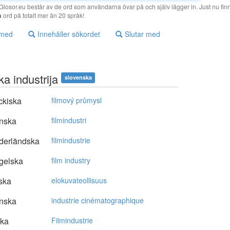
losor.eu består av de ord som användarna övar på och själv lägger in. Just nu finn
a
ord på totalt mer än 20 språk!
 med
Innehåller sökordet
Slutar med
ka industrija
slovenska
ckiska
filmový průmysl
nska
filmindustri
derländska
filmindustrie
gelska
film industry
ska
elokuvateollisuus
nska
industrie cinématographique
ska
Filmindustrie