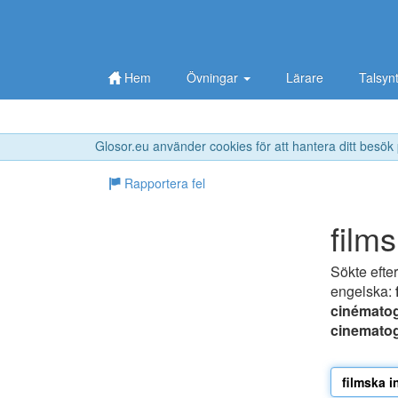
Hem
Övningar
Lärare
Talsyn
Glosor.eu använder cookies för att hantera ditt besök
Rapportera fel
films
Sökte efte
engelska:
cinémato
cinematog