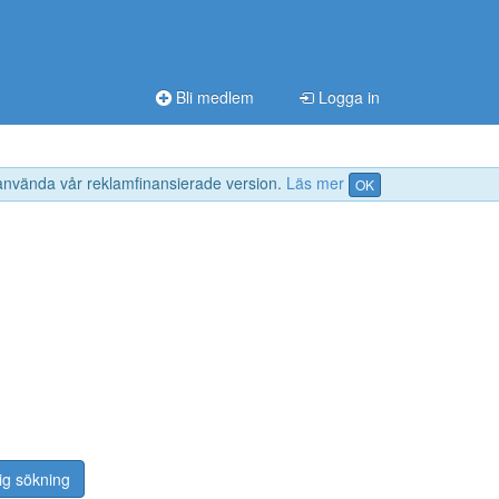
Bli medlem
Logga in
 använda vår reklamfinansierade version.
Läs mer
OK
ig sökning