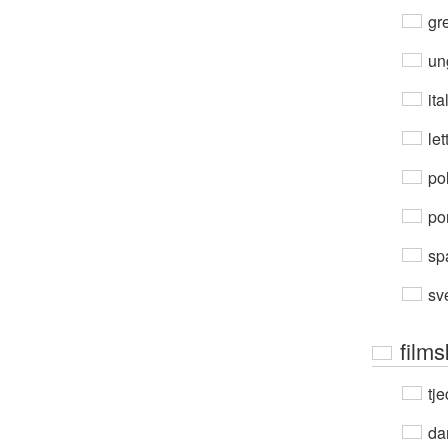
gre
un
ita
let
po
por
sp
sv
film
tje
da