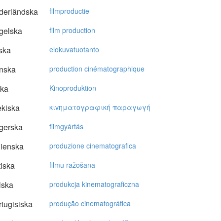
derländska
filmproductie
gelska
film production
ska
elokuvatuotanto
nska
production cinématographique
ska
Kinoproduktion
kiska
κιvηματoγραφική παραγωγή
gerska
filmgyártás
lienska
produzione cinematografica
tiska
filmu ražošana
lska
produkcja kinematograficzna
tugisiska
produção cinematográfica