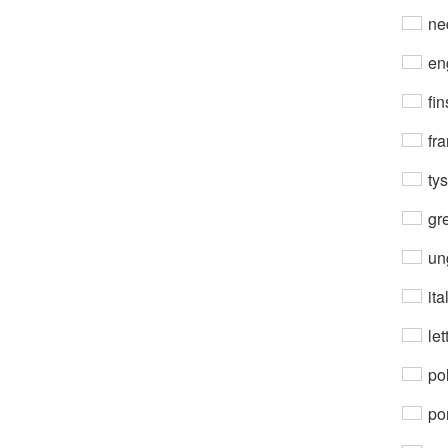
ne
en
fin
fra
ty
gre
un
ita
let
po
por