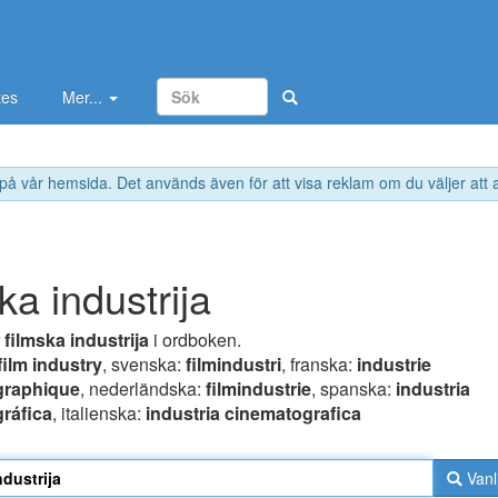
tes
Mer...
 på vår hemsida. Det används även för att visa reklam om du väljer att
ka industrija
r
filmska industrija
i ordboken.
film industry
, svenska:
filmindustri
, franska:
industrie
graphique
, nederländska:
filmindustrie
, spanska:
industria
ráfica
, italienska:
industria cinematografica
Vanl