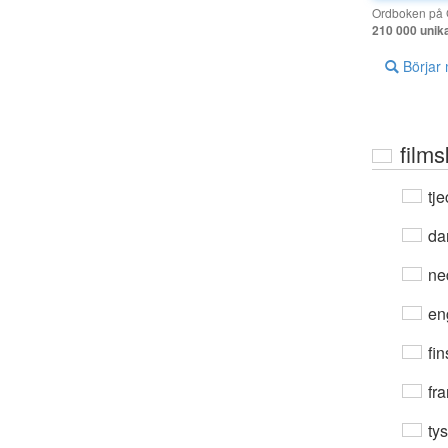
Ordboken på G
210 000 unik
Börjar
films
tje
da
ne
en
fin
fra
ty