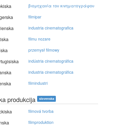
kiska
βιoμηχαvία τoυ κιvηματoγράφoυ
gerska
filmipar
lienska
industria cinematografica
tiska
filmu nozare
lska
przemysł filmowy
tugisiska
indústria cinematográfica
anska
industria cinematográfica
enska
filmindustri
ska produkcija
slovenska
ckiska
filmová tvorba
nska
filmproduktion