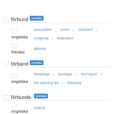
förbund
svenska
,
,
,
association
union
covenant
engelska
,
congress
federation
alliance
franska
förband
svenska
,
,
,
dressings
bandage
tourniquet
engelska
,
the opening act
dressing
förbunds-
svenska
federal
engelska