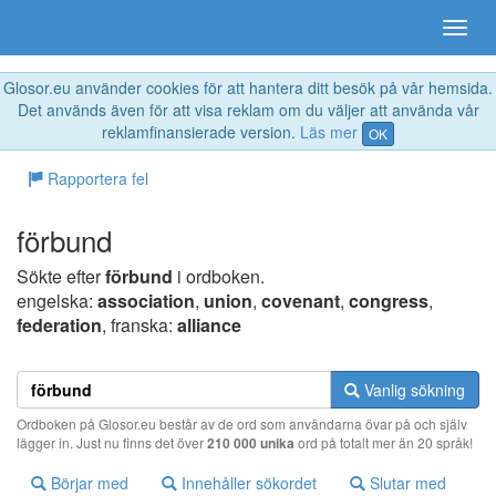
Glosor.eu använder cookies för att hantera ditt besök på vår hemsida.
Det används även för att visa reklam om du väljer att använda vår
reklamfinansierade version.
Läs mer
OK
Rapportera fel
förbund
Sökte efter
förbund
i ordboken.
engelska:
association
,
union
,
covenant
,
congress
,
federation
, franska:
alliance
Vanlig sökning
Ordboken på Glosor.eu består av de ord som användarna övar på och själv
lägger in. Just nu finns det över
210 000 unika
ord på totalt mer än 20 språk!
Börjar med
Innehåller sökordet
Slutar med