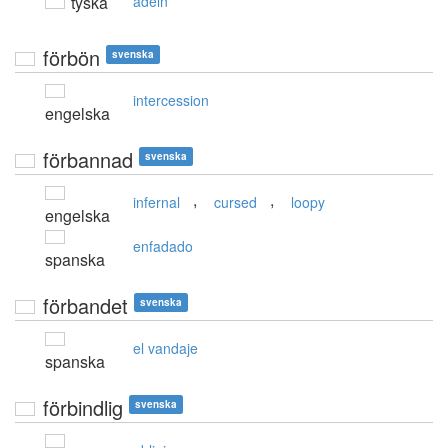
tyska
adeln
förbön
svenska
intercession
engelska
förbannad
svenska
,
,
infernal
cursed
loopy
engelska
enfadado
spanska
förbandet
svenska
el vandaje
spanska
förbindlig
svenska