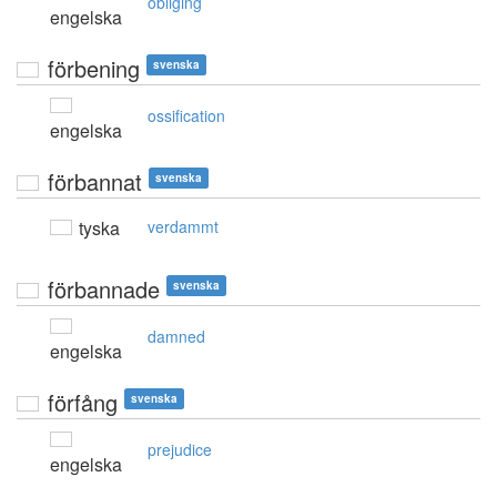
obliging
engelska
förbening
svenska
ossification
engelska
förbannat
svenska
tyska
verdammt
förbannade
svenska
damned
engelska
förfång
svenska
prejudice
engelska