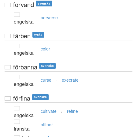
förvänd
svenska
perverse
engelska
färben
tyska
color
engelska
förbanna
svenska
,
curse
execrate
engelska
förfina
svenska
,
cultivate
refine
engelska
affiner
franska