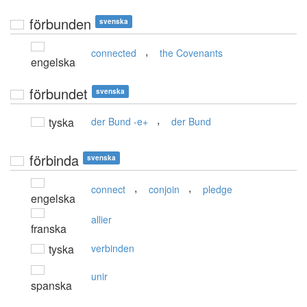
förbunden
svenska
,
connected
the Covenants
engelska
förbundet
svenska
,
tyska
der Bund -e+
der Bund
förbinda
svenska
,
,
connect
conjoin
pledge
engelska
allier
franska
tyska
verbinden
unir
spanska