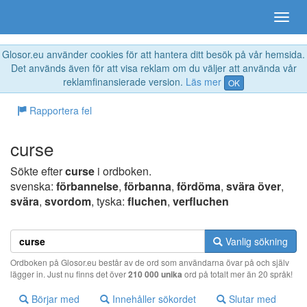
Glosor.eu använder cookies för att hantera ditt besök på vår hemsida.
Det används även för att visa reklam om du väljer att använda vår
reklamfinansierade version.
Läs mer
OK
Rapportera fel
curse
Sökte efter
curse
i ordboken.
svenska:
förbannelse
,
förbanna
,
fördöma
,
svära över
,
svära
,
svordom
, tyska:
fluchen
,
verfluchen
Vanlig sökning
Ordboken på Glosor.eu består av de ord som användarna övar på och själv
lägger in. Just nu finns det över
210 000 unika
ord på totalt mer än 20 språk!
Börjar med
Innehåller sökordet
Slutar med