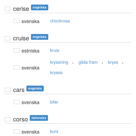
cerise
engelska
svenska
chockrosa
cruise
engelska
estniska
kruis
,
,
,
kryssning
glida fram
kryss
svenska
kryssa
cars
engelska
svenska
bilar
corso
italienska
svenska
kurs