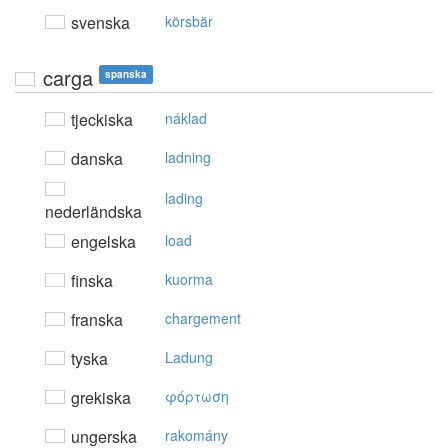
svenska
körsbär
carga
spanska
tjeckiska
náklad
danska
ladning
lading
nederländska
engelska
load
finska
kuorma
franska
chargement
tyska
Ladung
grekiska
φόρτωση
ungerska
rakomány