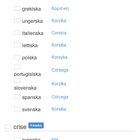
grekiska
Koρσική
ungerska
Korzika
italienska
Corsica
lettiska
Korsika
polska
Korsyka
Córsega
portugisiska
Korzika
slovenska
spanska
Córcega
svenska
Korsika
crise
franska
svenska
kris