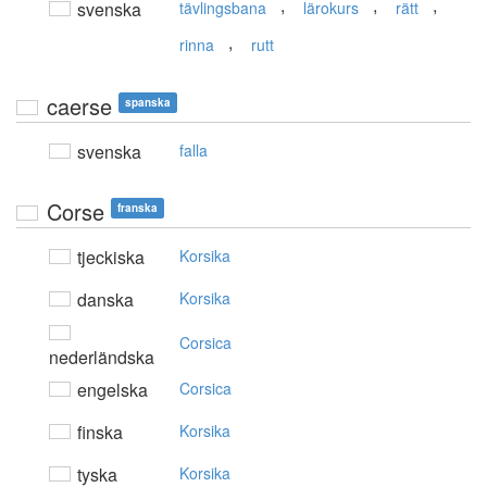
,
,
,
svenska
tävlingsbana
lärokurs
rätt
,
rinna
rutt
caerse
spanska
svenska
falla
Corse
franska
tjeckiska
Korsika
danska
Korsika
Corsica
nederländska
engelska
Corsica
finska
Korsika
tyska
Korsika