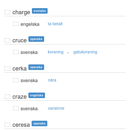
charge
svenska
engelska
ta betalt
cruce
spanska
,
svenska
korsning
gatukorsning
cerka
spanska
svenska
nära
craze
engelska
svenska
vansinne
ceresa
spanska