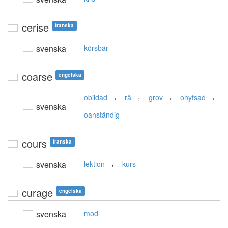
cerise
franska
svenska
körsbär
coarse
engelska
,
,
,
,
obildad
rå
grov
ohyfsad
svenska
oanständig
cours
franska
,
svenska
lektion
kurs
curage
engelska
svenska
mod