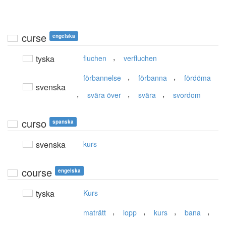
curse
engelska
,
tyska
fluchen
verfluchen
,
,
förbannelse
förbanna
fördöma
svenska
,
,
,
svära över
svära
svordom
curso
spanska
svenska
kurs
course
engelska
tyska
Kurs
,
,
,
,
maträtt
lopp
kurs
bana