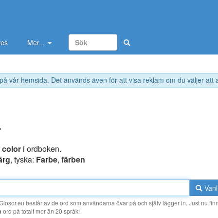
tes
Mer...
 på vår hemsida. Det används även för att visa reklam om du väljer att
r
r
color
i ordboken.
ärg
, tyska:
Farbe
,
färben
Vanl
losor.eu består av de ord som användarna övar på och själv lägger in. Just nu finn
a
ord på totalt mer än 20 språk!