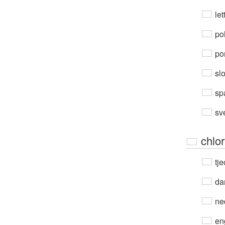
let
po
por
sl
sp
sv
chlor
tje
da
ne
en