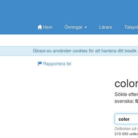
Hem
Övningar
Lärare
Talsyn
Glosor.eu använder cookies för att hantera ditt besök
Rapportera fel
colo
Sökte efte
svenska:
f
Ordboken på G
210 000 unik