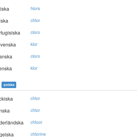
tiska
hlors
lska
chlor
tugisiska
cloro
ovenska
klor
anska
cloro
enska
klor
polska
ckiska
chlor
nska
chlor
derländska
chloor
gelska
chlorine