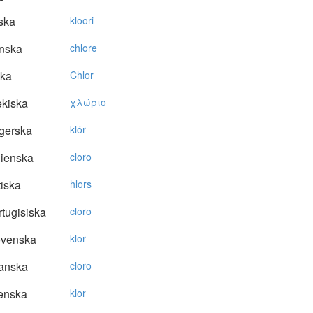
ska
kloori
nska
chlore
ska
Chlor
kiska
χλώριo
gerska
klór
lienska
cloro
tiska
hlors
tugisiska
cloro
ovenska
klor
anska
cloro
enska
klor