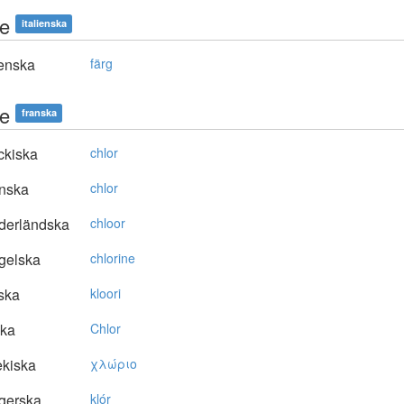
re
italienska
enska
färg
re
franska
ckiska
chlor
nska
chlor
derländska
chloor
gelska
chlorine
ska
kloori
ska
Chlor
kiska
χλώριo
gerska
klór