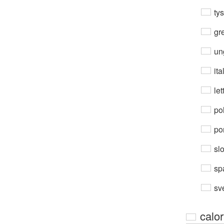
ty
gre
un
ita
let
po
por
sl
sp
sv
calor