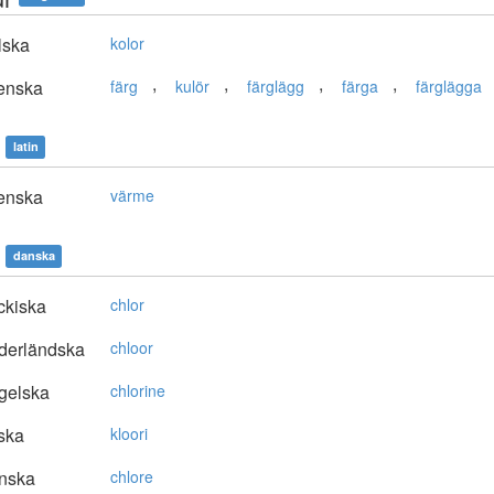
lska
kolor
,
,
,
,
enska
färg
kulör
färglägg
färga
färglägga
latin
enska
värme
danska
ckiska
chlor
derländska
chloor
gelska
chlorine
ska
kloori
nska
chlore