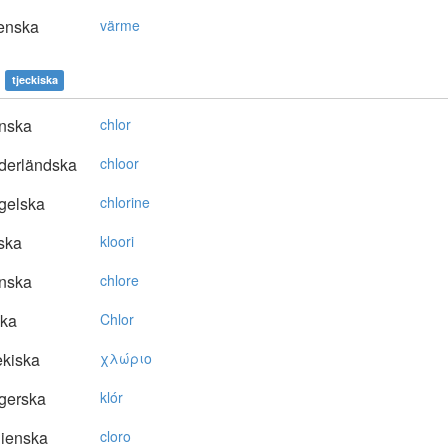
enska
värme
tjeckiska
nska
chlor
derländska
chloor
gelska
chlorine
ska
kloori
nska
chlore
ska
Chlor
kiska
χλώριo
gerska
klór
lienska
cloro