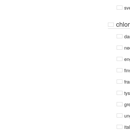
sv
chlor
da
ne
en
fin
fra
ty
gre
un
ita