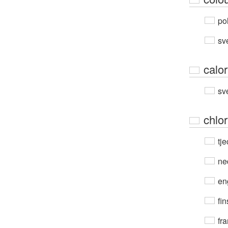
po
sv
calor
sv
chlor
tje
ne
en
fin
fra