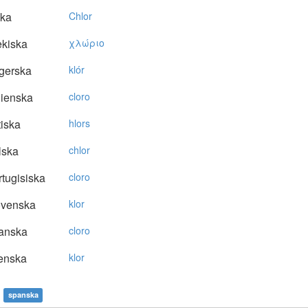
ska
Chlor
kiska
χλώριo
gerska
klór
lienska
cloro
tiska
hlors
lska
chlor
tugisiska
cloro
ovenska
klor
anska
cloro
enska
klor
spanska