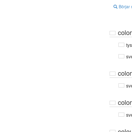
Börjar
color
ty
sv
color
sv
color
sv
colo