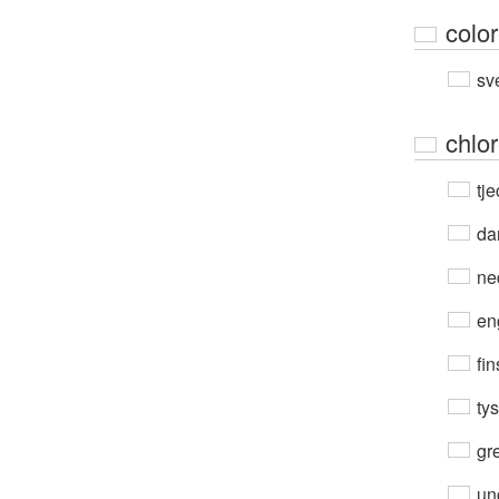
colo
sv
chlo
tje
da
ne
en
fin
ty
gre
un