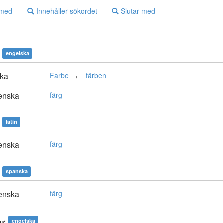
 med
Innehåller sökordet
Slutar med
engelska
,
ska
Farbe
färben
enska
färg
latin
enska
färg
spanska
enska
färg
ur
engelska