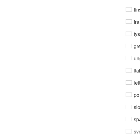
fin
fra
ty
gre
un
ita
let
por
sl
sp
sv