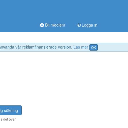
Bli medlem
Logga in
 använda vår reklamfinansierade version.
Läs mer
OK
ig sökning
s det över