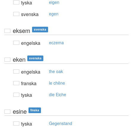
tyska
eigen
svenska
egen
eksem
svenska
engelska
eczema
eken
svenska
engelska
the oak
franska
le chêne
tyska
die Eiche
esine
finska
tyska
Gegenstand