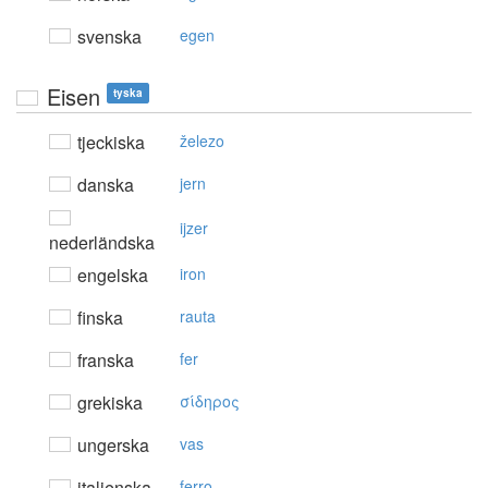
svenska
egen
Eisen
tyska
tjeckiska
železo
danska
jern
ijzer
nederländska
engelska
iron
finska
rauta
franska
fer
grekiska
σίδηρoς
ungerska
vas
italienska
ferro