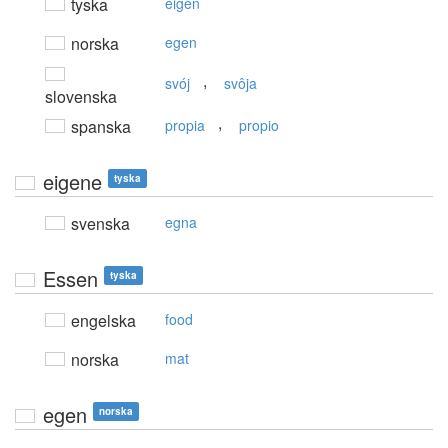
tyska
eigen
norska
egen
,
svój
svôja
slovenska
,
spanska
propia
propio
eigene
tyska
svenska
egna
Essen
tyska
engelska
food
norska
mat
egen
norska