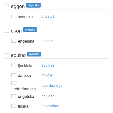
eggon
engelska
svenska
driva på
ekon
svenska
engelska
echoes
equino
spanska
tjeckiska
equidae
danska
hovdyr
paardachtige
nederländska
engelska
equidae
finska
hevoseläin