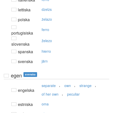
lettiska
dzelzs
polska
żelazo
ferro
portugisiska
železo
slovenska
spanska
hierro
svenska
järn
egen
svenska
,
,
,
separate
own
strange
engelska
,
of her own
peculiar
estniska
oma