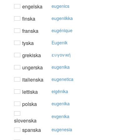
engelska
eugenics
finska
eugeniikka
franska
eugénique
tyska
Eugenik
grekiska
ευγovική
ungerska
eugenika
italienska
eugenetica
lettiska
eigēnika
polska
eugenika
evgenika
slovenska
spanska
eugenesia