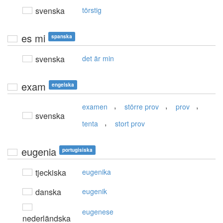
svenska
törstig
es mi
spanska
svenska
det är min
exam
engelska
,
,
,
examen
större prov
prov
svenska
,
tenta
stort prov
eugenia
portugisiska
tjeckiska
eugenika
danska
eugenik
eugenese
nederländska