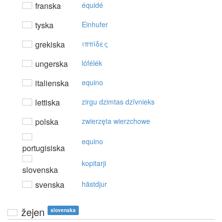
franska
équidé
tyska
Einhufer
grekiska
ιππίδες
ungerska
lófélék
italienska
equino
lettiska
zirgu dzimtas dzīvnieks
polska
zwierzęta wierzchowe
equino
portugisiska
kopitarji
slovenska
svenska
hästdjur
žejen
slovenska