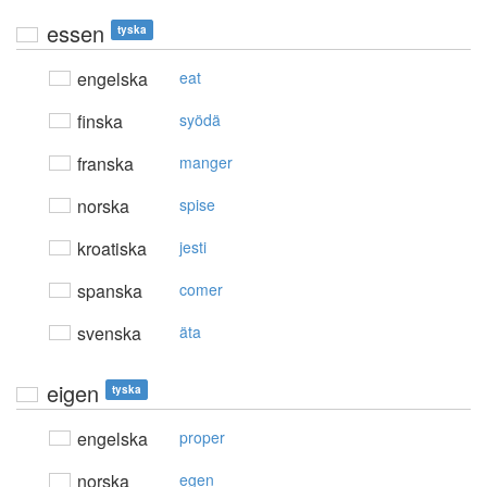
essen
tyska
engelska
eat
finska
syödä
franska
manger
norska
spise
kroatiska
jesti
spanska
comer
svenska
äta
eigen
tyska
engelska
proper
norska
egen