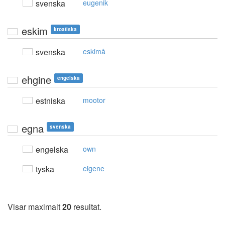
svenska
eugenik
eskim
kroatiska
svenska
eskimå
ehgine
engelska
estniska
mootor
egna
svenska
engelska
own
tyska
eigene
Visar maximalt
20
resultat.