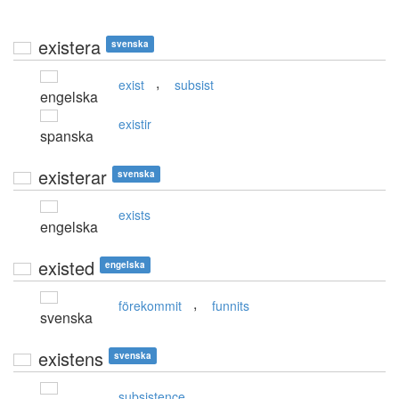
existera
svenska
,
exist
subsist
engelska
existir
spanska
existerar
svenska
exists
engelska
existed
engelska
,
förekommit
funnits
svenska
existens
svenska
subsistence