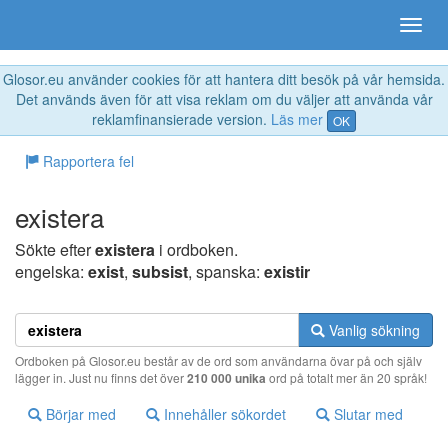
Glosor.eu använder cookies för att hantera ditt besök på vår hemsida.
Det används även för att visa reklam om du väljer att använda vår
reklamfinansierade version.
Läs mer
OK
Rapportera fel
existera
Sökte efter
existera
i ordboken.
engelska:
exist
,
subsist
, spanska:
existir
Vanlig sökning
Ordboken på Glosor.eu består av de ord som användarna övar på och själv
lägger in. Just nu finns det över
210 000 unika
ord på totalt mer än 20 språk!
Börjar med
Innehåller sökordet
Slutar med