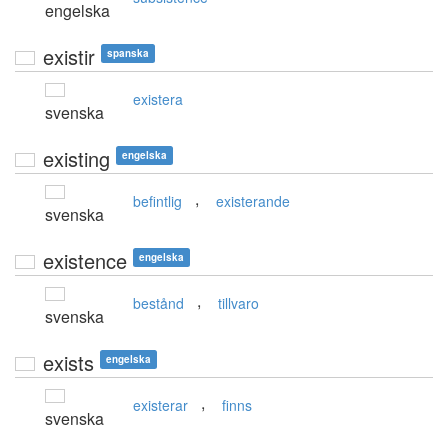
engelska
existir
spanska
existera
svenska
existing
engelska
,
befintlig
existerande
svenska
existence
engelska
,
bestånd
tillvaro
svenska
exists
engelska
,
existerar
finns
svenska