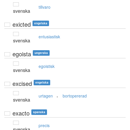
tillvaro
svenska
exicted
engelska
entusiastisk
svenska
egoista
ungerska
egoistisk
svenska
excised
engelska
,
urtagen
bortopererad
svenska
exacto
spanska
precis
svenska