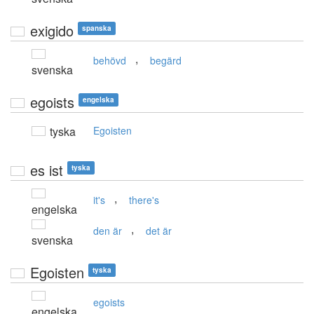
exigido
spanska
,
behövd
begärd
svenska
egoists
engelska
tyska
Egoisten
es ist
tyska
,
it's
there's
engelska
,
den är
det är
svenska
Egoisten
tyska
egoists
engelska