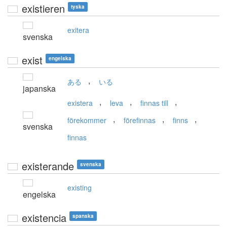
existieren
tyska
exitera
svenska
exist
engelska
,
ある
いる
japanska
,
,
,
existera
leva
finnas till
,
,
,
förekommer
förefinnas
finns
svenska
finnas
existerande
svenska
existing
engelska
existencia
spanska