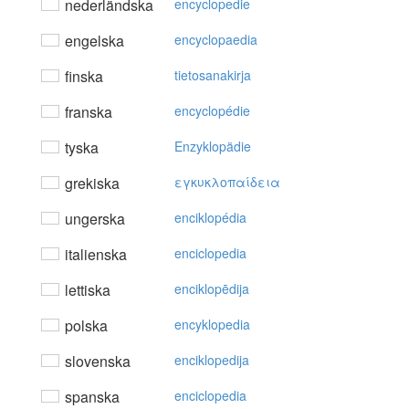
nederländska
encyclopedie
engelska
encyclopaedia
finska
tietosanakirja
franska
encyclopédie
tyska
Enzyklopädie
grekiska
εγκυκλoπαίδεια
ungerska
enciklopédia
italienska
enciclopedia
lettiska
enciklopēdija
polska
encyklopedia
slovenska
enciklopedija
spanska
enciclopedia