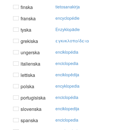
finska
tietosanakirja
franska
encyclopédie
tyska
Enzyklopädie
grekiska
εγκυκλoπαίδεια
ungerska
enciklopédia
italienska
enciclopedia
lettiska
enciklopēdija
polska
encyklopedia
portugisiska
enciclopédia
slovenska
enciklopedija
spanska
enciclopedia