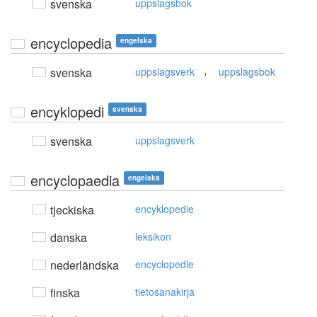
svenska
uppslagsbok
encyclopedia
engelska
,
svenska
uppslagsverk
uppslagsbok
encyklopedi
svenska
svenska
uppslagsverk
encyclopaedia
engelska
tjeckiska
encyklopedie
danska
leksikon
nederländska
encyclopedie
finska
tietosanakirja