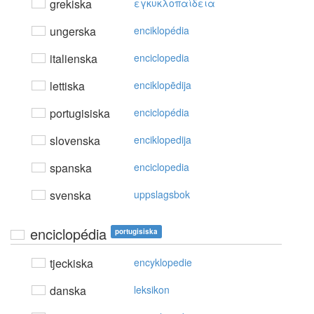
grekiska
εγκυκλoπαίδεια
ungerska
enciklopédia
italienska
enciclopedia
lettiska
enciklopēdija
portugisiska
enciclopédia
slovenska
enciklopedija
spanska
enciclopedia
svenska
uppslagsbok
enciclopédia
portugisiska
tjeckiska
encyklopedie
danska
leksikon