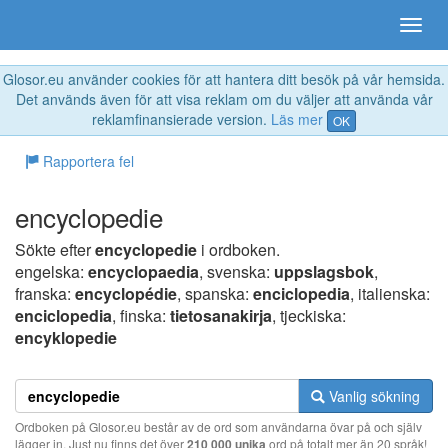
Glosor.eu använder cookies för att hantera ditt besök på vår hemsida.
Det används även för att visa reklam om du väljer att använda vår
reklamfinansierade version.
Läs mer
OK
Rapportera fel
encyclopedie
Sökte efter
encyclopedie
i ordboken.
engelska:
encyclopaedia
, svenska:
uppslagsbok
,
franska:
encyclopédie
, spanska:
enciclopedia
, italienska:
enciclopedia
, finska:
tietosanakirja
, tjeckiska:
encyklopedie
Vanlig sökning
Ordboken på Glosor.eu består av de ord som användarna övar på och själv
lägger in. Just nu finns det över
210 000 unika
ord på totalt mer än 20 språk!