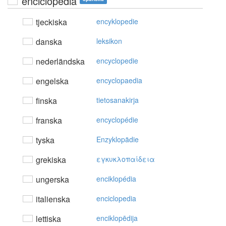
enciclopedia
tjeckiska
encyklopedie
danska
leksikon
nederländska
encyclopedie
engelska
encyclopaedia
finska
tietosanakirja
franska
encyclopédie
tyska
Enzyklopädie
grekiska
εγκυκλoπαίδεια
ungerska
enciklopédia
italienska
enciclopedia
lettiska
enciklopēdija