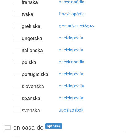
franska
encyclopédie
tyska
Enzyklopädie
grekiska
εγκυκλoπαίδεια
ungerska
enciklopédia
italienska
enciclopedia
polska
encyklopedia
portugisiska
enciclopédia
slovenska
enciklopedija
spanska
enciclopedia
svenska
uppslagsbok
en casa de
spanska