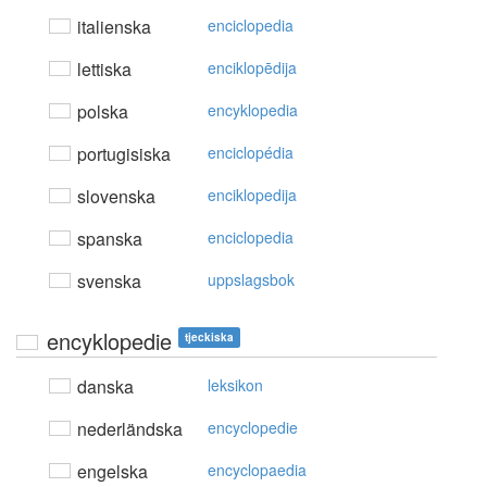
italienska
enciclopedia
lettiska
enciklopēdija
polska
encyklopedia
portugisiska
enciclopédia
slovenska
enciklopedija
spanska
enciclopedia
svenska
uppslagsbok
encyklopedie
tjeckiska
danska
leksikon
nederländska
encyclopedie
engelska
encyclopaedia