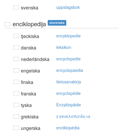
svenska
uppslagsbok
enciklopedija
slovenska
tjeckiska
encyklopedie
danska
leksikon
nederländska
encyclopedie
engelska
encyclopaedia
finska
tietosanakirja
franska
encyclopédie
tyska
Enzyklopädie
grekiska
εγκυκλoπαίδεια
ungerska
enciklopédia