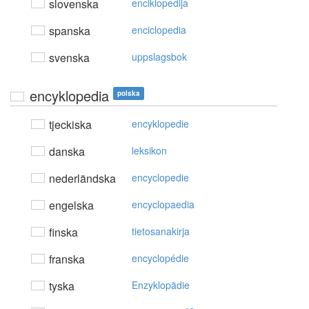
slovenska
enciklopedija
spanska
enciclopedia
svenska
uppslagsbok
encyklopedia
polska
tjeckiska
encyklopedie
danska
leksikon
nederländska
encyclopedie
engelska
encyclopaedia
finska
tietosanakirja
franska
encyclopédie
tyska
Enzyklopädie