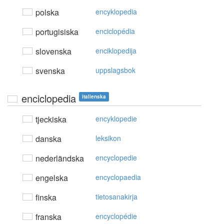
polska
encyklopedia
portugisiska
enciclopédia
slovenska
enciklopedija
svenska
uppslagsbok
enciclopedia
italienska
tjeckiska
encyklopedie
danska
leksikon
nederländska
encyclopedie
engelska
encyclopaedia
finska
tietosanakirja
franska
encyclopédie