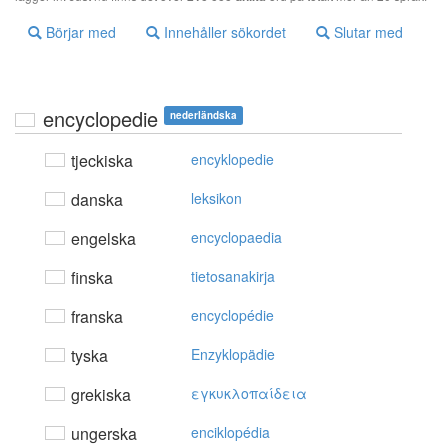
Börjar med
Innehåller sökordet
Slutar med
encyclopedie
nederländska
tjeckiska
encyklopedie
danska
leksikon
engelska
encyclopaedia
finska
tietosanakirja
franska
encyclopédie
tyska
Enzyklopädie
grekiska
εγκυκλoπαίδεια
ungerska
enciklopédia