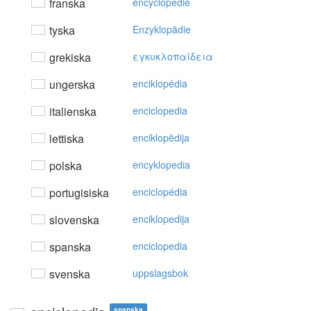
franska
encyclopédie
tyska
Enzyklopädie
grekiska
εγκυκλoπαίδεια
ungerska
enciklopédia
italienska
enciclopedia
lettiska
enciklopēdija
polska
encyklopedia
portugisiska
enciclopédia
slovenska
enciklopedija
spanska
enciclopedia
svenska
uppslagsbok
spanska