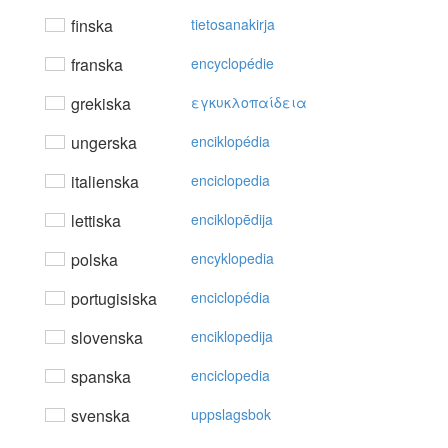
finska
tietosanakirja
franska
encyclopédie
grekiska
εγκυκλoπαίδεια
ungerska
enciklopédia
italienska
enciclopedia
lettiska
enciklopēdija
polska
encyklopedia
portugisiska
enciclopédia
slovenska
enciklopedija
spanska
enciclopedia
svenska
uppslagsbok