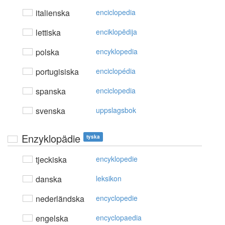
italienska
enciclopedia
lettiska
enciklopēdija
polska
encyklopedia
portugisiska
enciclopédia
spanska
enciclopedia
svenska
uppslagsbok
Enzyklopädie
tyska
tjeckiska
encyklopedie
danska
leksikon
nederländska
encyclopedie
engelska
encyclopaedia