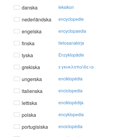
danska
leksikon
nederländska
encyclopedie
engelska
encyclopaedia
finska
tietosanakirja
tyska
Enzyklopädie
grekiska
εγκυκλoπαίδεια
ungerska
enciklopédia
italienska
enciclopedia
lettiska
enciklopēdija
polska
encyklopedia
portugisiska
enciclopédia