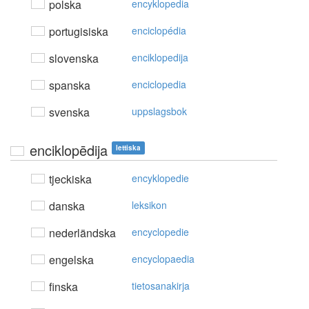
polska
encyklopedia
portugisiska
enciclopédia
slovenska
enciklopedija
spanska
enciclopedia
svenska
uppslagsbok
enciklopēdija
lettiska
tjeckiska
encyklopedie
danska
leksikon
nederländska
encyclopedie
engelska
encyclopaedia
finska
tietosanakirja