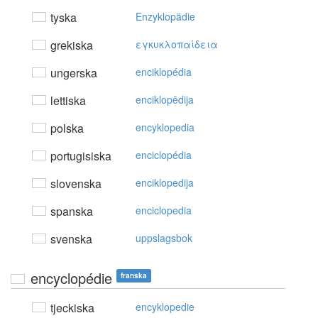
tyska
Enzyklopädie
grekiska
εγκυκλoπαίδεια
ungerska
enciklopédia
lettiska
enciklopēdija
polska
encyklopedia
portugisiska
enciclopédia
slovenska
enciklopedija
spanska
enciclopedia
svenska
uppslagsbok
encyclopédie
franska
tjeckiska
encyklopedie