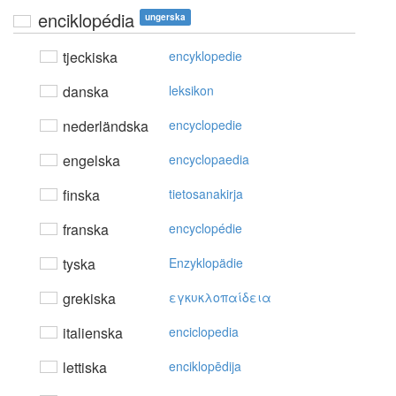
enciklopédia
ungerska
tjeckiska
encyklopedie
danska
leksikon
nederländska
encyclopedie
engelska
encyclopaedia
finska
tietosanakirja
franska
encyclopédie
tyska
Enzyklopädie
grekiska
εγκυκλoπαίδεια
italienska
enciclopedia
lettiska
enciklopēdija