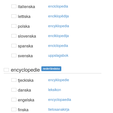
italienska
enciclopedia
lettiska
enciklopēdija
polska
encyklopedia
slovenska
enciklopedija
spanska
enciclopedia
svenska
uppslagsbok
encyclopedie
nederländska
tjeckiska
encyklopedie
danska
leksikon
engelska
encyclopaedia
finska
tietosanakirja