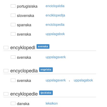
portugisiska
enciclopédia
slovenska
enciklopedija
spanska
enciclopedia
svenska
uppslagsbok
encyklopedi
svenska
svenska
uppslagsverk
encyclopedia
engelska
,
svenska
uppslagsverk
uppslagsbok
encyklopedie
tjeckiska
danska
leksikon