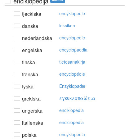
enciklopēdija
tjeckiska
encyklopedie
danska
leksikon
nederländska
encyclopedie
engelska
encyclopaedia
finska
tietosanakirja
franska
encyclopédie
tyska
Enzyklopädie
grekiska
εγκυκλoπαίδεια
ungerska
enciklopédia
italienska
enciclopedia
polska
encyklopedia