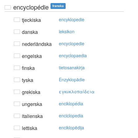
encyclopédie
franska
tjeckiska
encyklopedie
danska
leksikon
nederländska
encyclopedie
engelska
encyclopaedia
finska
tietosanakirja
tyska
Enzyklopädie
grekiska
εγκυκλoπαίδεια
ungerska
enciklopédia
italienska
enciclopedia
lettiska
enciklopēdija