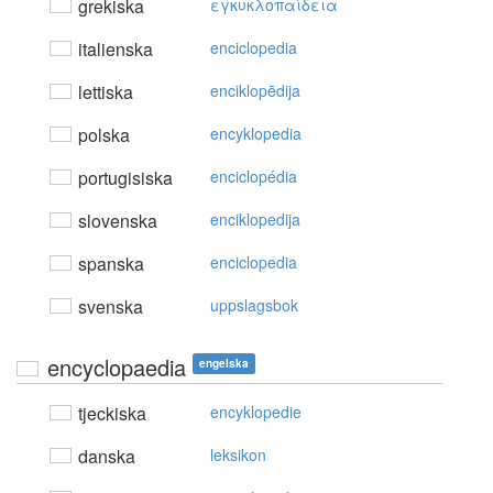
grekiska
εγκυκλoπαίδεια
italienska
enciclopedia
lettiska
enciklopēdija
polska
encyklopedia
portugisiska
enciclopédia
slovenska
enciklopedija
spanska
enciclopedia
svenska
uppslagsbok
encyclopaedia
engelska
tjeckiska
encyklopedie
danska
leksikon