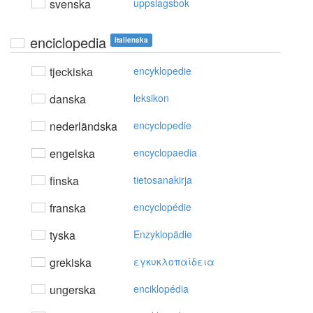
svenska
uppslagsbok
enciclopedia
italienska
tjeckiska
encyklopedie
danska
leksikon
nederländska
encyclopedie
engelska
encyclopaedia
finska
tietosanakirja
franska
encyclopédie
tyska
Enzyklopädie
grekiska
εγκυκλoπαίδεια
ungerska
enciklopédia