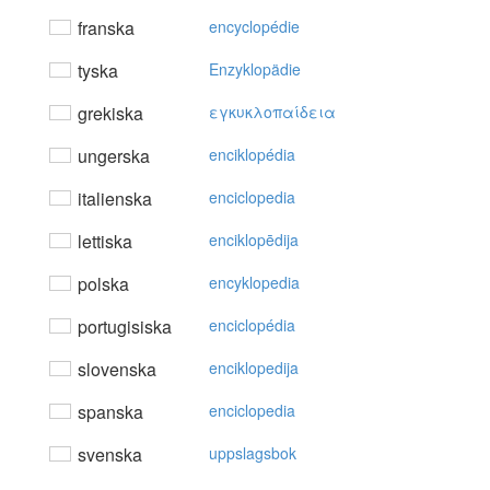
franska
encyclopédie
tyska
Enzyklopädie
grekiska
εγκυκλoπαίδεια
ungerska
enciklopédia
italienska
enciclopedia
lettiska
enciklopēdija
polska
encyklopedia
portugisiska
enciclopédia
slovenska
enciklopedija
spanska
enciclopedia
svenska
uppslagsbok