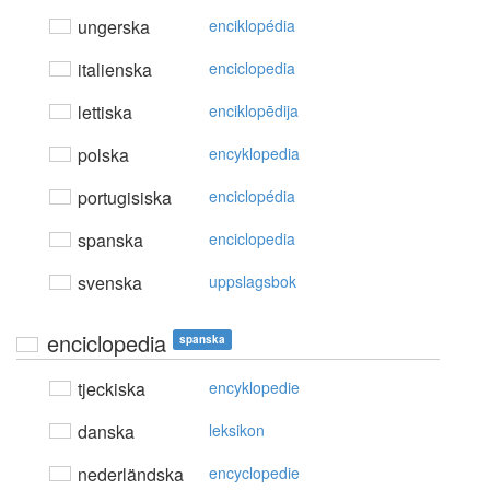
ungerska
enciklopédia
italienska
enciclopedia
lettiska
enciklopēdija
polska
encyklopedia
portugisiska
enciclopédia
spanska
enciclopedia
svenska
uppslagsbok
enciclopedia
spanska
tjeckiska
encyklopedie
danska
leksikon
nederländska
encyclopedie