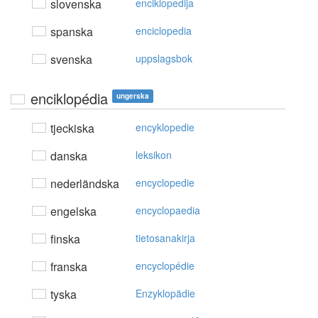
slovenska
enciklopedija
spanska
enciclopedia
svenska
uppslagsbok
enciklopédia
ungerska
tjeckiska
encyklopedie
danska
leksikon
nederländska
encyclopedie
engelska
encyclopaedia
finska
tietosanakirja
franska
encyclopédie
tyska
Enzyklopädie