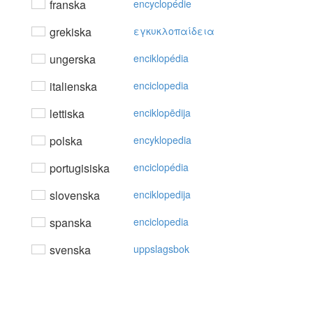
franska
encyclopédie
grekiska
εγκυκλoπαίδεια
ungerska
enciklopédia
italienska
enciclopedia
lettiska
enciklopēdija
polska
encyklopedia
portugisiska
enciclopédia
slovenska
enciklopedija
spanska
enciclopedia
svenska
uppslagsbok