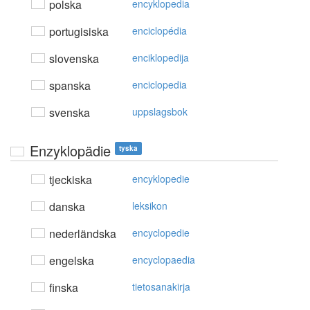
polska
encyklopedia
portugisiska
enciclopédia
slovenska
enciklopedija
spanska
enciclopedia
svenska
uppslagsbok
Enzyklopädie
tyska
tjeckiska
encyklopedie
danska
leksikon
nederländska
encyclopedie
engelska
encyclopaedia
finska
tietosanakirja