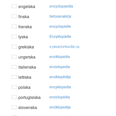
engelska
encyclopaedia
finska
tietosanakirja
franska
encyclopédie
tyska
Enzyklopädie
grekiska
εγκυκλoπαίδεια
ungerska
enciklopédia
italienska
enciclopedia
lettiska
enciklopēdija
polska
encyklopedia
portugisiska
enciclopédia
slovenska
enciklopedija