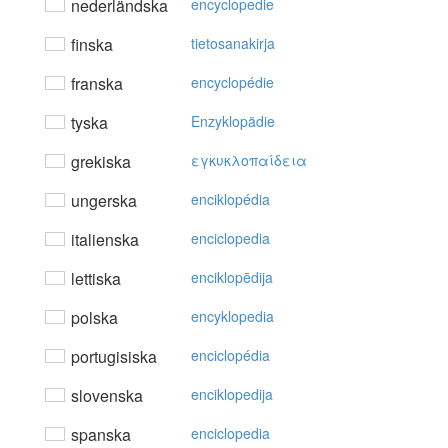
nederländska
encyclopedie
finska
tietosanakirja
franska
encyclopédie
tyska
Enzyklopädie
grekiska
εγκυκλoπαίδεια
ungerska
enciklopédia
italienska
enciclopedia
lettiska
enciklopēdija
polska
encyklopedia
portugisiska
enciclopédia
slovenska
enciklopedija
spanska
enciclopedia