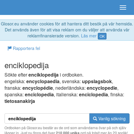
Glosor.eu använder cookies för att hantera ditt besök på vår hemsida.
Det används även för att visa reklam om du väljer att använda vår
reklamfinansierade version.
Läs mer
OK
Rapportera fel
enciklopedija
Sökte efter
enciklopedija
i ordboken.
engelska:
encyclopaedia
, svenska:
uppslagsbok
,
franska:
encyclopédie
, nederländska:
encyclopedie
,
spanska:
enciclopedia
, italienska:
enciclopedia
, finska:
tietosanakirja
Vanlig sökning
Ordboken på Glosor.eu består av de ord som användarna övar på och själv
lägger in. Just nu finns det över
210 000 unika
ord på totalt mer än 20 språk!