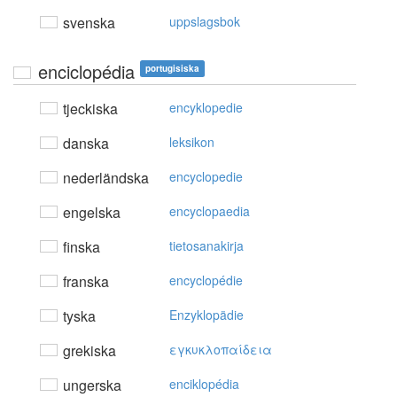
svenska
uppslagsbok
enciclopédia
portugisiska
tjeckiska
encyklopedie
danska
leksikon
nederländska
encyclopedie
engelska
encyclopaedia
finska
tietosanakirja
franska
encyclopédie
tyska
Enzyklopädie
grekiska
εγκυκλoπαίδεια
ungerska
enciklopédia