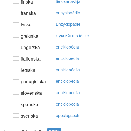
finska
tietosanakirja
franska
encyclopédie
tyska
Enzyklopädie
grekiska
εγκυκλoπαίδεια
ungerska
enciklopédia
italienska
enciclopedia
lettiska
enciklopēdija
portugisiska
enciclopédia
slovenska
enciklopedija
spanska
enciclopedia
svenska
uppslagsbok
lettiska