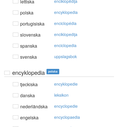
lettiska
enciklopēdija
polska
encyklopedia
portugisiska
enciclopédia
slovenska
enciklopedija
spanska
enciclopedia
svenska
uppslagsbok
encyklopedia
polska
tjeckiska
encyklopedie
danska
leksikon
nederländska
encyclopedie
engelska
encyclopaedia