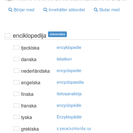
Börjar med
Innehåller sökordet
Slutar med
enciklopedija
slovenska
tjeckiska
encyklopedie
danska
leksikon
nederländska
encyclopedie
engelska
encyclopaedia
finska
tietosanakirja
franska
encyclopédie
tyska
Enzyklopädie
grekiska
εγκυκλoπαίδεια