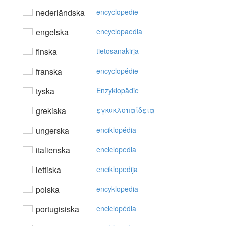
nederländska
encyclopedie
engelska
encyclopaedia
finska
tietosanakirja
franska
encyclopédie
tyska
Enzyklopädie
grekiska
εγκυκλoπαίδεια
ungerska
enciklopédia
italienska
enciclopedia
lettiska
enciklopēdija
polska
encyklopedia
portugisiska
enciclopédia