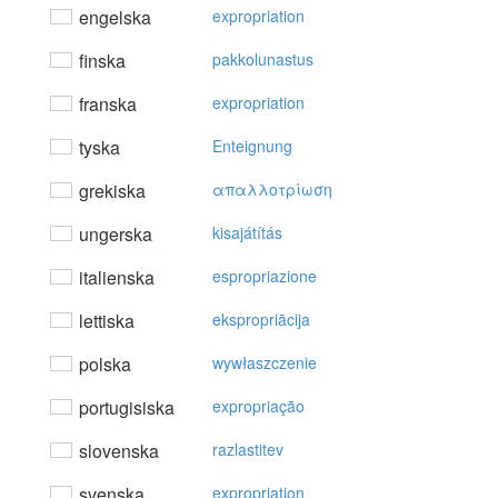
engelska
expropriation
finska
pakkolunastus
franska
expropriation
tyska
Enteignung
grekiska
απαλλoτρίωση
ungerska
kisajátítás
italienska
espropriazione
lettiska
ekspropriācija
polska
wywłaszczenie
portugisiska
expropriação
slovenska
razlastitev
svenska
expropriation