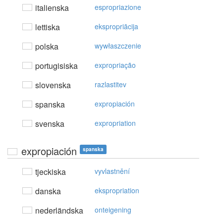
italienska
espropriazione
lettiska
ekspropriācija
polska
wywłaszczenie
portugisiska
expropriação
slovenska
razlastitev
spanska
expropiación
svenska
expropriation
expropiación
spanska
tjeckiska
vyvlastnění
danska
ekspropriation
nederländska
onteigening