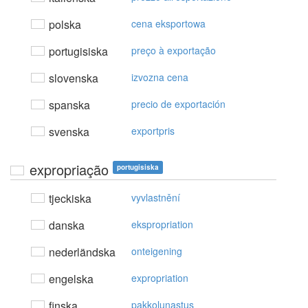
polska
cena eksportowa
portugisiska
preço à exportação
slovenska
izvozna cena
spanska
precio de exportación
svenska
exportpris
expropriação
portugisiska
tjeckiska
vyvlastnění
danska
ekspropriation
nederländska
onteigening
engelska
expropriation
finska
pakkolunastus