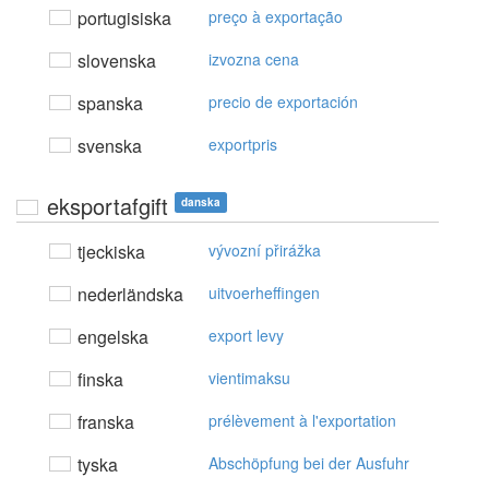
portugisiska
preço à exportação
slovenska
izvozna cena
spanska
precio de exportación
svenska
exportpris
eksportafgift
danska
tjeckiska
vývozní přirážka
nederländska
uitvoerheffingen
engelska
export levy
finska
vientimaksu
franska
prélèvement à l'exportation
tyska
Abschöpfung bei der Ausfuhr