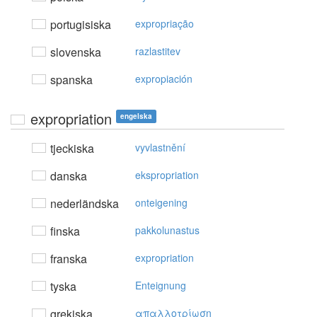
portugisiska
expropriação
slovenska
razlastitev
spanska
expropiación
expropriation
engelska
tjeckiska
vyvlastnění
danska
ekspropriation
nederländska
onteigening
finska
pakkolunastus
franska
expropriation
tyska
Enteignung
grekiska
απαλλoτρίωση