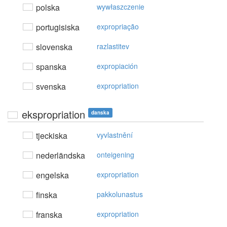
polska
wywłaszczenie
portugisiska
expropriação
slovenska
razlastitev
spanska
expropiación
svenska
expropriation
ekspropriation
danska
tjeckiska
vyvlastnění
nederländska
onteigening
engelska
expropriation
finska
pakkolunastus
franska
expropriation