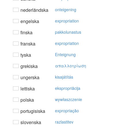
nederländska
onteigening
engelska
expropriation
finska
pakkolunastus
franska
expropriation
tyska
Enteignung
grekiska
απαλλoτρίωση
ungerska
kisajátítás
lettiska
ekspropriācija
polska
wywłaszczenie
portugisiska
expropriação
slovenska
razlastitev