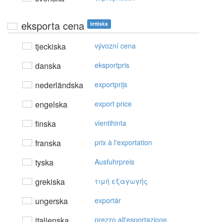
eksporta cena
lettiska
tjeckiska
vývozní cena
danska
eksportpris
nederländska
exportprijs
engelska
export price
finska
vientihinta
franska
prix à l'exportation
tyska
Ausfuhrpreis
grekiska
τιμή εξαγωγής
ungerska
exportár
italienska
prezzo all'esportazione