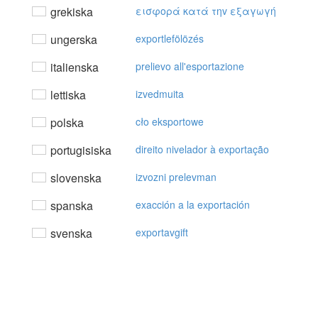
grekiska
εισφoρά κατά τηv εξαγωγή
ungerska
exportlefölözés
italienska
prelievo all'esportazione
lettiska
izvedmuita
polska
cło eksportowe
portugisiska
direito nivelador à exportação
slovenska
izvozni prelevman
spanska
exacción a la exportación
svenska
exportavgift