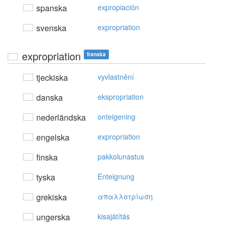
spanska
expropiación
svenska
expropriation
expropriation
franska
tjeckiska
vyvlastnění
danska
ekspropriation
nederländska
onteigening
engelska
expropriation
finska
pakkolunastus
tyska
Enteignung
grekiska
απαλλoτρίωση
ungerska
kisajátítás