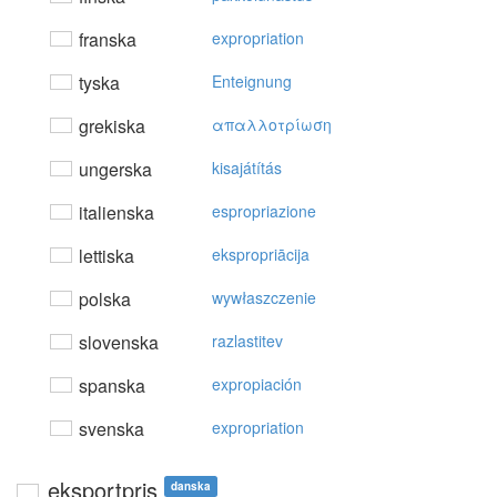
franska
expropriation
tyska
Enteignung
grekiska
απαλλoτρίωση
ungerska
kisajátítás
italienska
espropriazione
lettiska
ekspropriācija
polska
wywłaszczenie
slovenska
razlastitev
spanska
expropiación
svenska
expropriation
eksportpris
danska