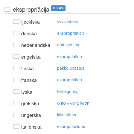
ekspropriācija
lettiska
tjeckiska
vyvlastnění
danska
ekspropriation
nederländska
onteigening
engelska
expropriation
finska
pakkolunastus
franska
expropriation
tyska
Enteignung
grekiska
απαλλoτρίωση
ungerska
kisajátítás
italienska
espropriazione