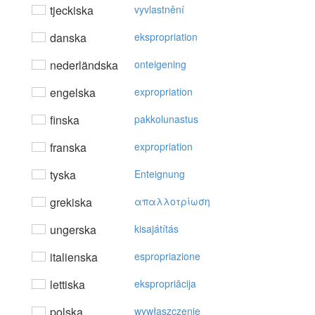
tjeckiska
vyvlastnění
danska
ekspropriation
nederländska
onteigening
engelska
expropriation
finska
pakkolunastus
franska
expropriation
tyska
Enteignung
grekiska
απαλλoτρίωση
ungerska
kisajátítás
italienska
espropriazione
lettiska
ekspropriācija
polska
wywłaszczenie