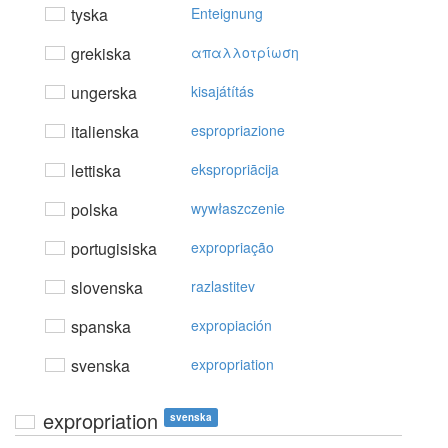
tyska
Enteignung
grekiska
απαλλoτρίωση
ungerska
kisajátítás
italienska
espropriazione
lettiska
ekspropriācija
polska
wywłaszczenie
portugisiska
expropriação
slovenska
razlastitev
spanska
expropiación
svenska
expropriation
expropriation
svenska