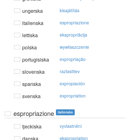
ungerska
kisajátítás
italienska
espropriazione
lettiska
ekspropriācija
polska
wywłaszczenie
portugisiska
expropriação
slovenska
razlastitev
spanska
expropiación
svenska
expropriation
espropriazione
italienska
tjeckiska
vyvlastnění
danska
ekspropriation