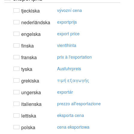
tjeckiska
vývozní cena
nederländska
exportprijs
engelska
export price
finska
vientihinta
franska
prix à l'exportation
tyska
Ausfuhrpreis
grekiska
τιμή εξαγωγής
ungerska
exportár
italienska
prezzo all'esportazione
lettiska
eksporta cena
polska
cena eksportowa