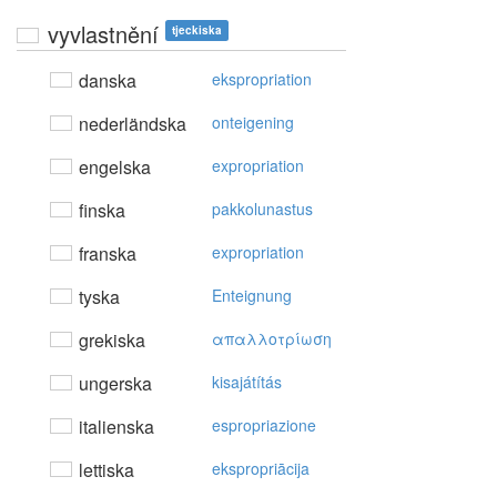
vyvlastnění
tjeckiska
danska
ekspropriation
nederländska
onteigening
engelska
expropriation
finska
pakkolunastus
franska
expropriation
tyska
Enteignung
grekiska
απαλλoτρίωση
ungerska
kisajátítás
italienska
espropriazione
lettiska
ekspropriācija