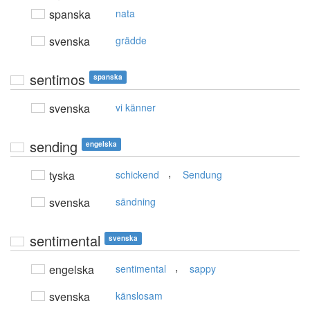
spanska
nata
svenska
grädde
sentimos
spanska
svenska
vi känner
sending
engelska
,
tyska
schickend
Sendung
svenska
sändning
sentimental
svenska
,
engelska
sentimental
sappy
svenska
känslosam