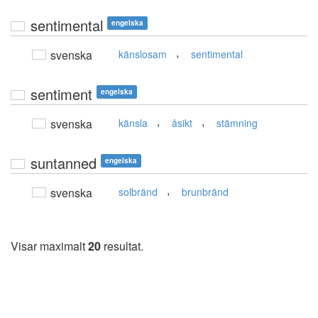
sentimental
engelska
,
svenska
känslosam
sentimental
sentiment
engelska
,
,
svenska
känsla
åsikt
stämning
suntanned
engelska
,
svenska
solbränd
brunbränd
Visar maximalt
20
resultat.