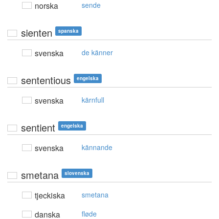
norska
sende
sienten
spanska
svenska
de känner
sententious
engelska
svenska
kärnfull
sentient
engelska
svenska
kännande
smetana
slovenska
tjeckiska
smetana
danska
fløde