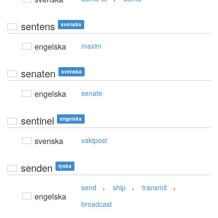
sentens
svenska
engelska
maxim
senaten
svenska
engelska
senate
sentinel
engelska
svenska
vaktpost
senden
tyska
,
,
,
send
ship
transmit
engelska
broadcast