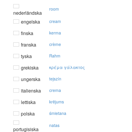
room
nederländska
engelska
cream
finska
kerma
franska
crème
tyska
Rahm
grekiska
κρέμα γάλακτoς
ungerska
tejszín
italienska
crema
lettiska
krējums
polska
śmietana
natas
portugisiska