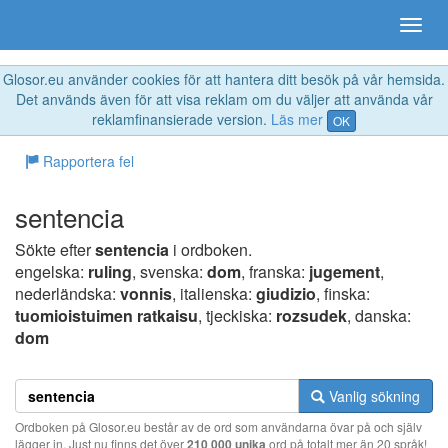
Glosor.eu använder cookies för att hantera ditt besök på vår hemsida.
Det används även för att visa reklam om du väljer att använda vår
reklamfinansierade version.
Läs mer
OK
Rapportera fel
sentencia
Sökte efter
sentencia
i ordboken.
engelska:
ruling
, svenska:
dom
, franska:
jugement
,
nederländska:
vonnis
, italienska:
giudizio
, finska:
tuomioistuimen ratkaisu
, tjeckiska:
rozsudek
, danska:
dom
Vanlig sökning
Ordboken på Glosor.eu består av de ord som användarna övar på och själv
lägger in. Just nu finns det över
210 000 unika
ord på totalt mer än 20 språk!