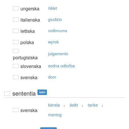
ungerska
ítélet
italienska
giudizio
lettiska
nolēmums
polska
wyrok
julgamento
portugisiska
slovenska
sodna odločba
svenska
dom
sententia
latin
,
,
,
känsla
åsikt
tanke
svenska
mening