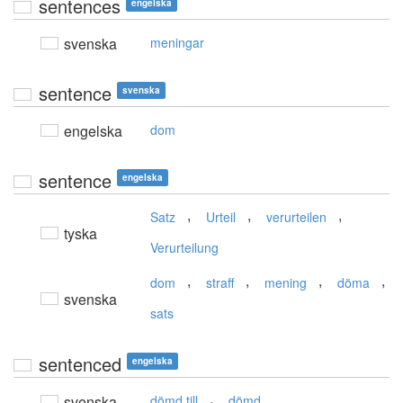
sentences
engelska
svenska
meningar
sentence
svenska
engelska
dom
sentence
engelska
,
,
,
Satz
Urteil
verurteilen
tyska
Verurteilung
,
,
,
,
dom
straff
mening
döma
svenska
sats
sentenced
engelska
,
svenska
dömd till
dömd