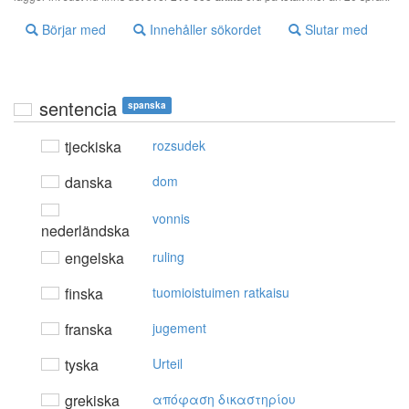
Börjar med
Innehåller sökordet
Slutar med
sentencia
spanska
tjeckiska
rozsudek
danska
dom
vonnis
nederländska
engelska
ruling
finska
tuomioistuimen ratkaisu
franska
jugement
tyska
Urteil
grekiska
απόφαση δικαστηρίoυ