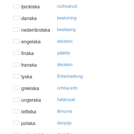
tjeckiska
rozhodnutí
danska
beslutning
nederländska
beslissing
engelska
decision
finska
päätös
franska
décision
tyska
Entscheidung
grekiska
απόφαση
ungerska
határozat
lettiska
lēmums
polska
decyzja