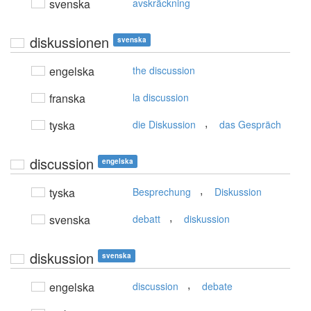
svenska
avskräckning
diskussionen
svenska
engelska
the discussion
franska
la discussion
,
tyska
die Diskussion
das Gespräch
discussion
engelska
,
tyska
Besprechung
Diskussion
,
svenska
debatt
diskussion
diskussion
svenska
,
engelska
discussion
debate