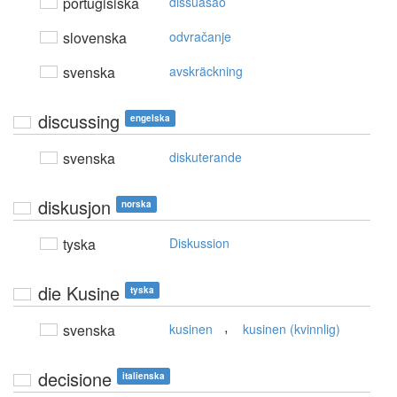
portugisiska
dissuasão
slovenska
odvračanje
svenska
avskräckning
discussing
engelska
svenska
diskuterande
diskusjon
norska
tyska
Diskussion
die Kusine
tyska
,
svenska
kusinen
kusinen (kvinnlig)
decisione
italienska