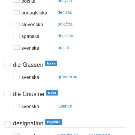
polska
decyzja
portugisiska
decisão
slovenska
odločba
spanska
decisión
svenska
beslut
die Gassen
tyska
svenska
gränderna
die Cousine
tyska
svenska
kusinen
designation
engelska
,