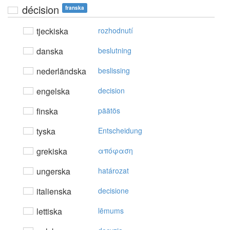
décision
franska
tjeckiska
rozhodnutí
danska
beslutning
nederländska
beslissing
engelska
decision
finska
päätös
tyska
Entscheidung
grekiska
απόφαση
ungerska
határozat
italienska
decisione
lettiska
lēmums