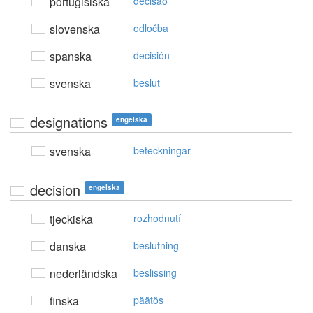
portugisiska
decisão
slovenska
odločba
spanska
decisión
svenska
beslut
designations
engelska
svenska
beteckningar
decision
engelska
tjeckiska
rozhodnutí
danska
beslutning
nederländska
beslissing
finska
päätös