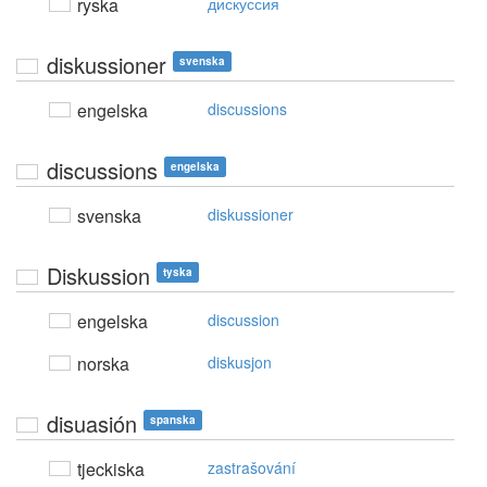
ryska
дискуссия
diskussioner
svenska
engelska
discussions
discussions
engelska
svenska
diskussioner
Diskussion
tyska
engelska
discussion
norska
diskusjon
disuasión
spanska
tjeckiska
zastrašování