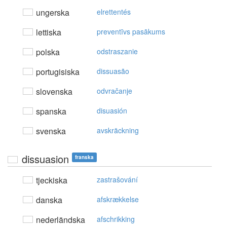
ungerska
elrettentés
lettiska
preventīvs pasākums
polska
odstraszanie
portugisiska
dissuasão
slovenska
odvračanje
spanska
disuasión
svenska
avskräckning
dissuasion
franska
tjeckiska
zastrašování
danska
afskrækkelse
nederländska
afschrikking