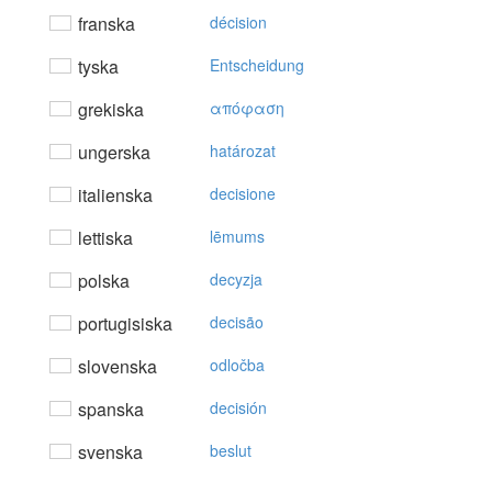
franska
décision
tyska
Entscheidung
grekiska
απόφαση
ungerska
határozat
italienska
decisione
lettiska
lēmums
polska
decyzja
portugisiska
decisão
slovenska
odločba
spanska
decisión
svenska
beslut