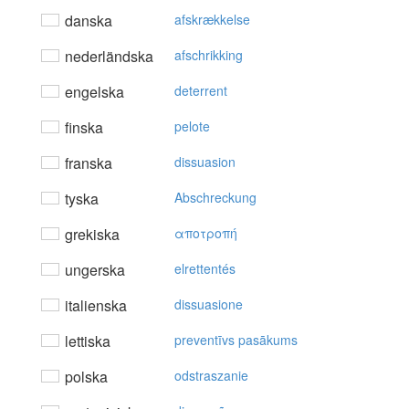
danska
afskrækkelse
nederländska
afschrikking
engelska
deterrent
finska
pelote
franska
dissuasion
tyska
Abschreckung
grekiska
απoτρoπή
ungerska
elrettentés
italienska
dissuasione
lettiska
preventīvs pasākums
polska
odstraszanie