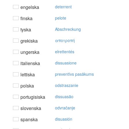
engelska
deterrent
finska
pelote
tyska
Abschreckung
grekiska
απoτρoπή
ungerska
elrettentés
italienska
dissuasione
lettiska
preventīvs pasākums
polska
odstraszanie
portugisiska
dissuasão
slovenska
odvračanje
spanska
disuasión