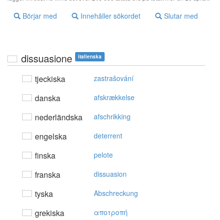
Börjar med
Innehåller sökordet
Slutar med
dissuasione
italienska
tjeckiska
zastrašování
danska
afskrækkelse
nederländska
afschrikking
engelska
deterrent
finska
pelote
franska
dissuasion
tyska
Abschreckung
grekiska
απoτρoπή