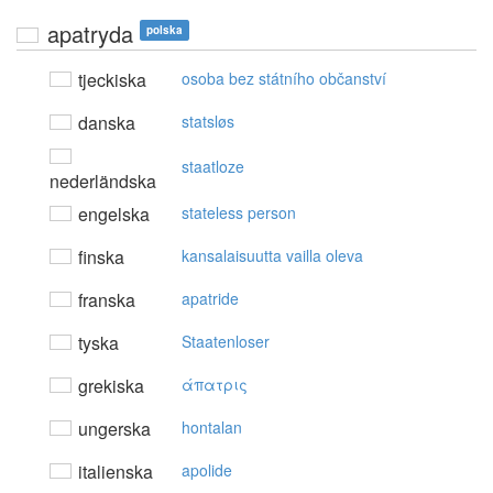
apatryda
polska
tjeckiska
osoba bez státního občanství
danska
statsløs
staatloze
nederländska
engelska
stateless person
finska
kansalaisuutta vailla oleva
franska
apatride
tyska
Staatenloser
grekiska
άπατρις
ungerska
hontalan
italienska
apolide