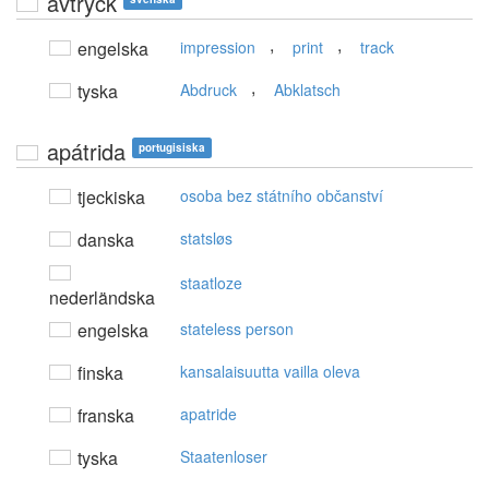
avtryck
,
,
engelska
impression
print
track
,
tyska
Abdruck
Abklatsch
apátrida
portugisiska
tjeckiska
osoba bez státního občanství
danska
statsløs
staatloze
nederländska
engelska
stateless person
finska
kansalaisuutta vailla oleva
franska
apatride
tyska
Staatenloser