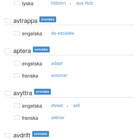
,
tyska
hölzern
aus Holz
avtrappa
svenska
engelska
de-escalate
aptera
svenska
engelska
adapt
franska
amorcer
avyttra
svenska
,
engelska
divest
sell
franska
aliéner
avdrift
svenska