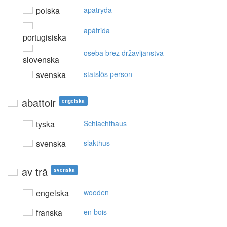
polska
apatryda
apátrida
portugisiska
oseba brez državljanstva
slovenska
svenska
statslös person
abattoir
engelska
tyska
Schlachthaus
svenska
slakthus
av trä
svenska
engelska
wooden
franska
en bois