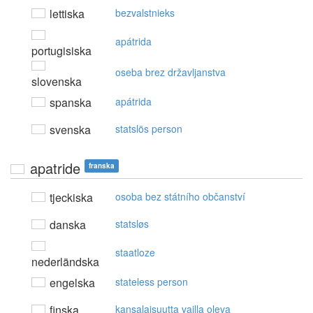
lettiska
bezvalstnieks
apátrida
portugisiska
oseba brez državljanstva
slovenska
spanska
apátrida
svenska
statslös person
apatride
franska
tjeckiska
osoba bez státního občanství
danska
statsløs
staatloze
nederländska
engelska
stateless person
finska
kansalaisuutta vailla oleva