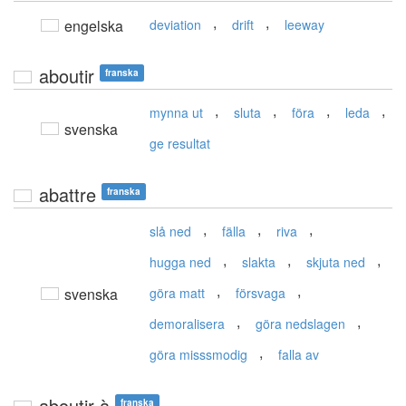
,
,
engelska
deviation
drift
leeway
aboutir
franska
,
,
,
,
mynna ut
sluta
föra
leda
svenska
ge resultat
abattre
franska
,
,
,
slå ned
fälla
riva
,
,
,
hugga ned
slakta
skjuta ned
,
,
svenska
göra matt
försvaga
,
,
demoralisera
göra nedslagen
,
göra misssmodig
falla av
aboutir à
franska