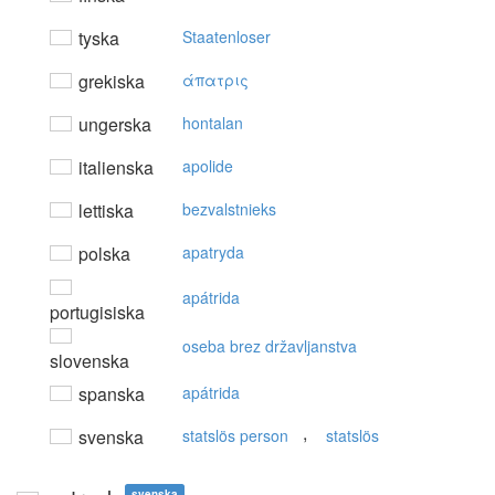
tyska
Staatenloser
grekiska
άπατρις
ungerska
hontalan
italienska
apolide
lettiska
bezvalstnieks
polska
apatryda
apátrida
portugisiska
oseba brez državljanstva
slovenska
spanska
apátrida
,
svenska
statslös person
statslös
svenska