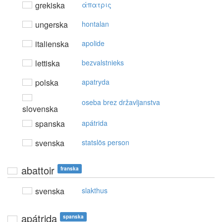
grekiska
άπατρις
ungerska
hontalan
italienska
apolide
lettiska
bezvalstnieks
polska
apatryda
oseba brez državljanstva
slovenska
spanska
apátrida
svenska
statslös person
abattoir
franska
svenska
slakthus
apátrida
spanska