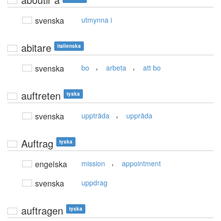
svenska
utmynna i
abitare
italienska
,
,
svenska
bo
arbeta
att bo
auftreten
tyska
,
svenska
uppträda
uppräda
Auftrag
tyska
,
engelska
mission
appointment
svenska
uppdrag
auftragen
tyska