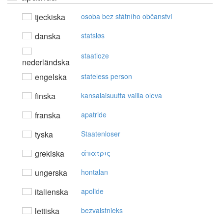
tjeckiska
osoba bez státního občanství
danska
statsløs
staatloze
nederländska
engelska
stateless person
finska
kansalaisuutta vailla oleva
franska
apatride
tyska
Staatenloser
grekiska
άπατρις
ungerska
hontalan
italienska
apolide
lettiska
bezvalstnieks