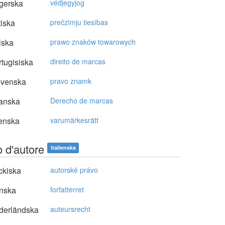
gerska
védjegyjog
tiska
prečzīmju tiesības
lska
prawo znaków towarowych
tugisiska
direito de marcas
ovenska
pravo znamk
anska
Derecho de marcas
enska
varumärkesrätt
to d'autore
italienska
ckiska
autorské právo
nska
forfatterret
derländska
auteursrecht