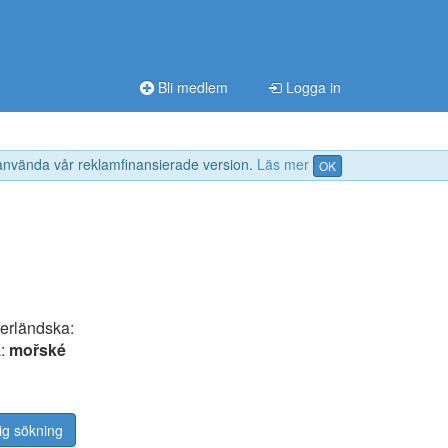
Bli medlem
Logga in
 använda vår reklamfinansierade version.
Läs mer
OK
derländska:
a:
mořské
ig sökning