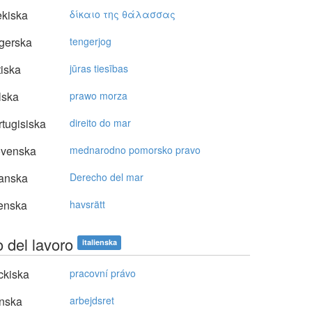
kiska
δίκαιo της θάλασσας
gerska
tengerjog
tiska
jūras tiesības
lska
prawo morza
tugisiska
direito do mar
ovenska
mednarodno pomorsko pravo
anska
Derecho del mar
enska
havsrätt
to del lavoro
italienska
ckiska
pracovní právo
nska
arbejdsret