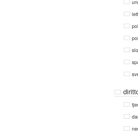
un
let
po
por
sl
sp
sv
dirit
tje
da
ne