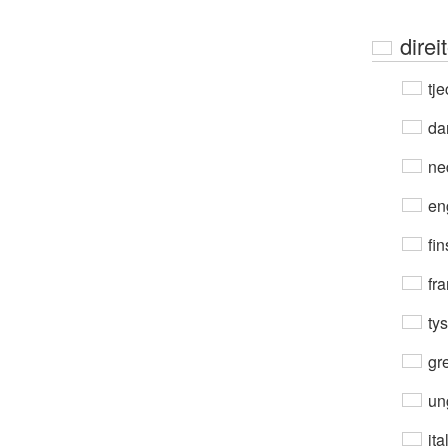
direi
tje
da
ne
en
fin
fra
ty
gre
un
ita