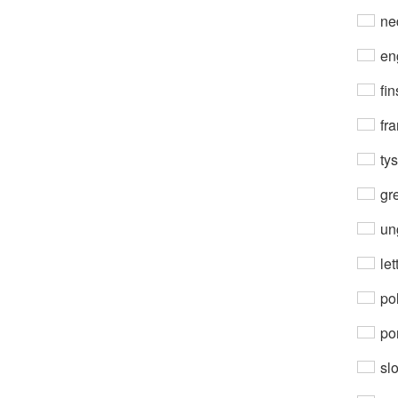
ne
en
fin
fra
ty
gre
un
let
po
por
sl