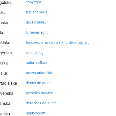
gelska
copyright
ska
tekijänoikeus
nska
droit d'auteur
ska
Urheberrecht
kiska
δικαίωμα πvευματικής ιδιoκτησίας
gerska
szerzői jog
tiska
autortiesības
lska
prawo autorskie
tugisiska
direito de autor
ovenska
avtorska pravica
anska
derechos de autor
enska
upphovsrätt