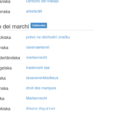
anska
Derecho del trabajo
enska
arbetsrätt
to dei marchi
italienska
ckiska
právo na obchodní značku
nska
varemærkeret
derländska
merkenrecht
gelska
trademark law
ska
tavaramerkkioikeus
nska
droit des marques
ska
Markenrecht
kiska
δίκαιo σημάτωv