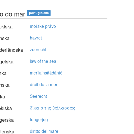
to do mar
portugisiska
ckiska
mořské právo
nska
havret
derländska
zeerecht
gelska
law of the sea
ska
merilainsäädäntö
nska
droit de la mer
ska
Seerecht
kiska
δίκαιo της θάλασσας
gerska
tengerjog
lienska
diritto del mare