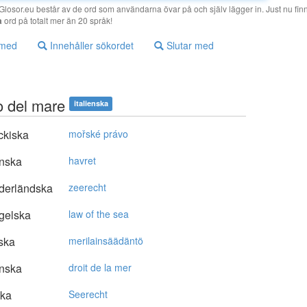
losor.eu består av de ord som användarna övar på och själv lägger in. Just nu finn
a
ord på totalt mer än 20 språk!
 med
Innehåller sökordet
Slutar med
to del mare
italienska
ckiska
mořské právo
nska
havret
derländska
zeerecht
gelska
law of the sea
ska
merilainsäädäntö
nska
droit de la mer
ska
Seerecht