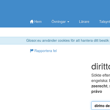
Hem
Övningar
Lärare
Talsyn
Glosor.eu använder cookies för att hantera ditt besök
Rapportera fel
dirit
Sökte efte
engelska:
zeerecht
,
právo