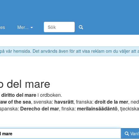
tes
Mer...
 på vår hemsida. Det används även för att visa reklam om du väljer att
to del mare
r
diritto del mare
i ordboken.
law of the sea
, svenska:
havsrätt
, franska:
droit de la mer
, ne
 spanska:
Derecho del mar
, finska:
merilainsäädäntö
, tjeckisk
Vanl