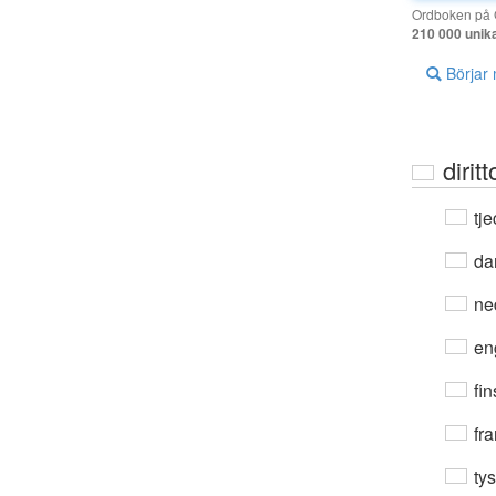
Ordboken på G
210 000 unik
Börjar
dirit
tje
da
ne
en
fin
fra
ty