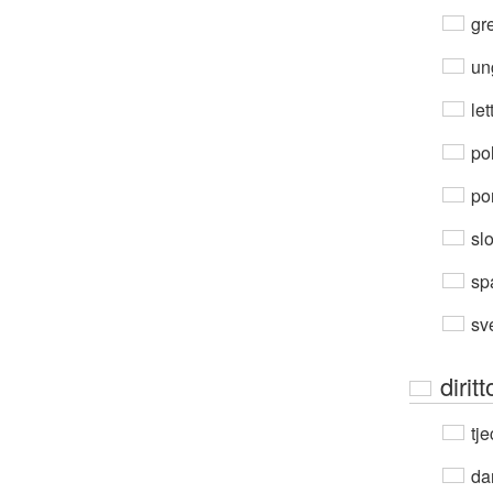
gre
un
let
po
por
sl
sp
sv
dirit
tje
da