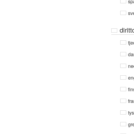
sp
sv
dirit
tje
da
ne
en
fin
fra
ty
gre