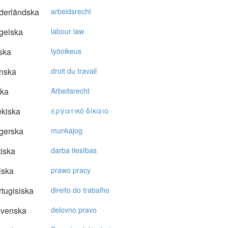
derländska
arbeidsrecht
gelska
labour law
ska
työoikeus
nska
droit du travail
ska
Arbeitsrecht
kiska
εργατικό δίκαιo
gerska
munkajog
tiska
darba tiesības
lska
prawo pracy
tugisiska
direito do trabalho
ovenska
delovno pravo