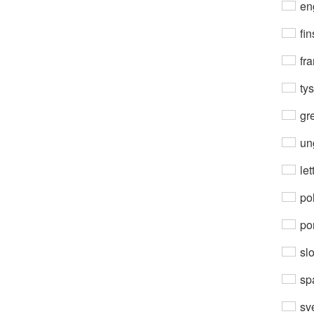
en
fin
fra
ty
gre
un
let
po
por
sl
sp
sv