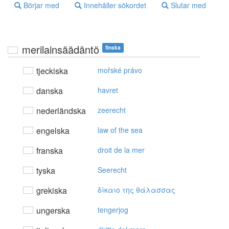
Börjar med
Innehåller sökordet
Slutar med
merilainsäädäntö
finska
tjeckiska
mořské právo
danska
havret
nederländska
zeerecht
engelska
law of the sea
franska
droit de la mer
tyska
Seerecht
grekiska
δίκαιo της θάλασσας
ungerska
tengerjog