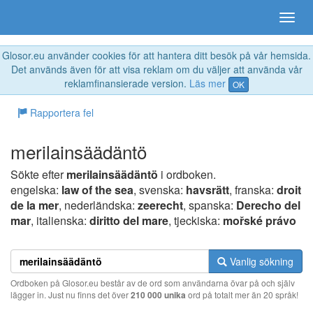
Glosor.eu använder cookies för att hantera ditt besök på vår hemsida.
Det används även för att visa reklam om du väljer att använda vår
reklamfinansierade version.
Läs mer
OK
Rapportera fel
merilainsäädäntö
Sökte efter
merilainsäädäntö
i ordboken.
engelska:
law of the sea
, svenska:
havsrätt
, franska:
droit
de la mer
, nederländska:
zeerecht
, spanska:
Derecho del
mar
, italienska:
diritto del mare
, tjeckiska:
mořské právo
Vanlig sökning
Ordboken på Glosor.eu består av de ord som användarna övar på och själv
lägger in. Just nu finns det över
210 000 unika
ord på totalt mer än 20 språk!