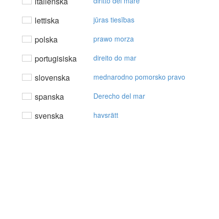
italienska
diritto del mare
lettiska
jūras tiesības
polska
prawo morza
portugisiska
direito do mar
slovenska
mednarodno pomorsko pravo
spanska
Derecho del mar
svenska
havsrätt