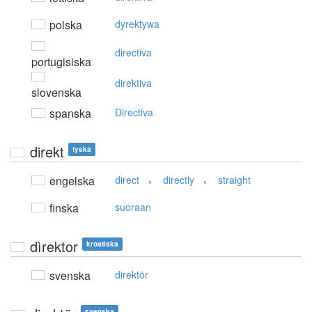
polska
dyrektywa
directiva
portugisiska
direktiva
slovenska
spanska
Directiva
direkt
tyska
,
,
engelska
direct
directly
straight
finska
suoraan
dìrektor
kroatiska
svenska
direktör
svenska