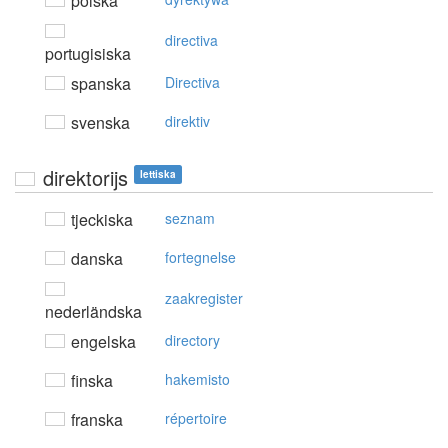
polska
directiva
portugisiska
spanska
Directiva
svenska
direktiv
direktorijs
lettiska
tjeckiska
seznam
danska
fortegnelse
zaakregister
nederländska
engelska
directory
finska
hakemisto
franska
répertoire