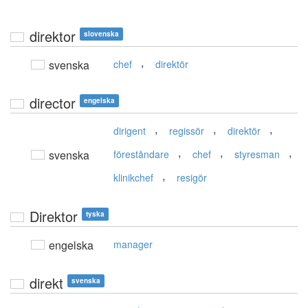
direktor
slovenska
,
svenska
chef
direktör
director
engelska
,
,
,
dirigent
regissör
direktör
,
,
,
svenska
föreståndare
chef
styresman
,
klinikchef
resigör
Direktor
tyska
engelska
manager
direkt
svenska