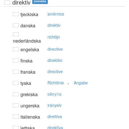
direktiv
svenska
tjeckiska
směrnice
danska
direktiv
richtlijn
nederländska
engelska
directive
finska
direktiivi
franska
directive
,
tyska
Richtlinie
Angabe
grekiska
oδηγία
ungerska
irányelv
italienska
direttiva
lettiska
direktīva