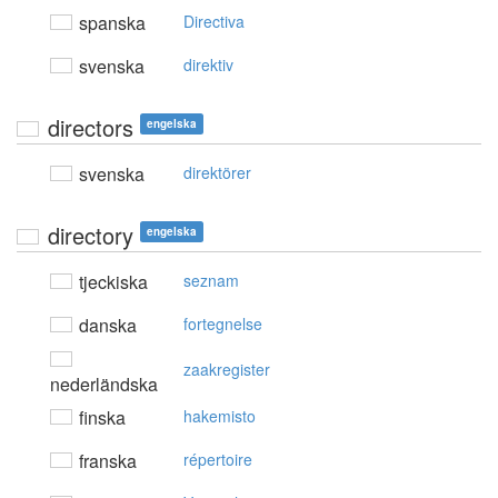
spanska
Directiva
svenska
direktiv
directors
engelska
svenska
direktörer
directory
engelska
tjeckiska
seznam
danska
fortegnelse
zaakregister
nederländska
finska
hakemisto
franska
répertoire