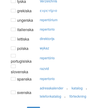
tyska
Verzeichnis
grekiska
ευρετήριo
ungerska
repertórium
italienska
repertorio
lettiska
direktorijs
polska
wykaz
repertório
portugisiska
razvid
slovenska
spanska
repertorio
,
,
adresskalender
katalog
svenska
,
telefonkatalog
förteckning