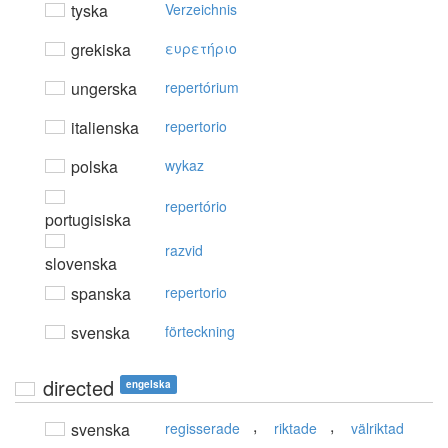
tyska
Verzeichnis
grekiska
ευρετήριo
ungerska
repertórium
italienska
repertorio
polska
wykaz
repertório
portugisiska
razvid
slovenska
spanska
repertorio
svenska
förteckning
directed
engelska
,
,
svenska
regisserade
riktade
välriktad