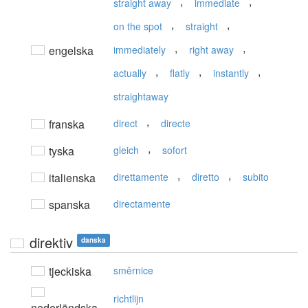
,
,
straight away
immediate
,
,
on the spot
straight
,
,
engelska
immediately
right away
,
,
,
actually
flatly
instantly
straightaway
,
franska
direct
directe
,
tyska
gleich
sofort
,
,
italienska
direttamente
diretto
subito
spanska
directamente
direktiv
danska
tjeckiska
směrnice
richtlijn
nederländska