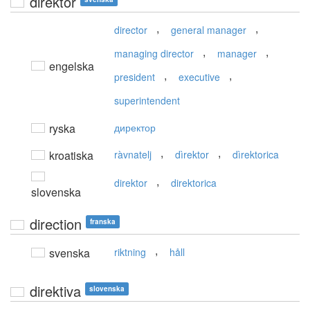
direktör
,
,
director
general manager
,
,
managing director
manager
engelska
,
,
president
executive
superintendent
ryska
директор
,
,
kroatiska
ràvnatelj
dìrektor
dìrektorica
,
direktor
direktorica
slovenska
direction
franska
,
svenska
riktning
håll
direktiva
slovenska