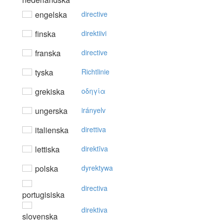
engelska
directive
finska
direktiivi
franska
directive
tyska
Richtlinie
grekiska
oδηγία
ungerska
irányelv
italienska
direttiva
lettiska
direktīva
polska
dyrektywa
directiva
portugisiska
direktiva
slovenska