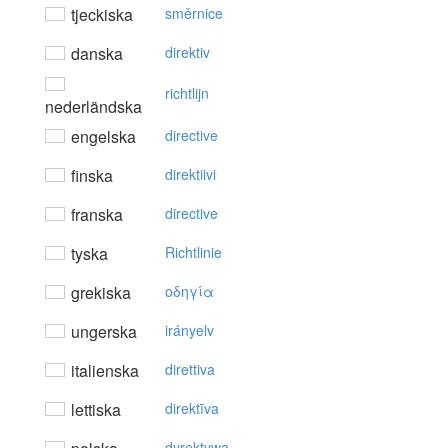
tjeckiska
směrnice
danska
direktiv
richtlijn
nederländska
engelska
directive
finska
direktiivi
franska
directive
tyska
Richtlinie
grekiska
oδηγία
ungerska
irányelv
italienska
direttiva
lettiska
direktīva
dyrektywa