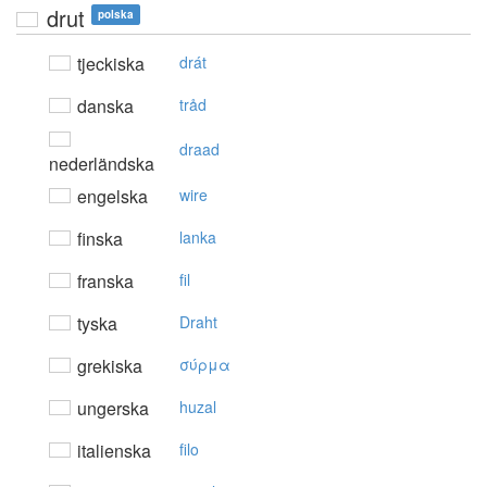
drut
polska
tjeckiska
drát
danska
tråd
draad
nederländska
engelska
wire
finska
lanka
franska
fil
tyska
Draht
grekiska
σύρμα
ungerska
huzal
italienska
filo