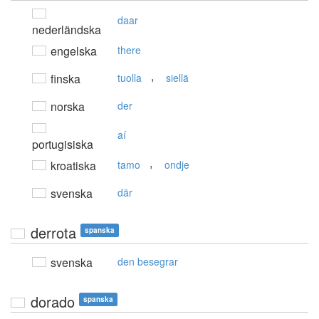
daar
nederländska
engelska
there
,
finska
tuolla
siellä
norska
der
aí
portugisiska
,
kroatiska
tamo
ondje
svenska
där
derrota
spanska
svenska
den besegrar
dorado
spanska