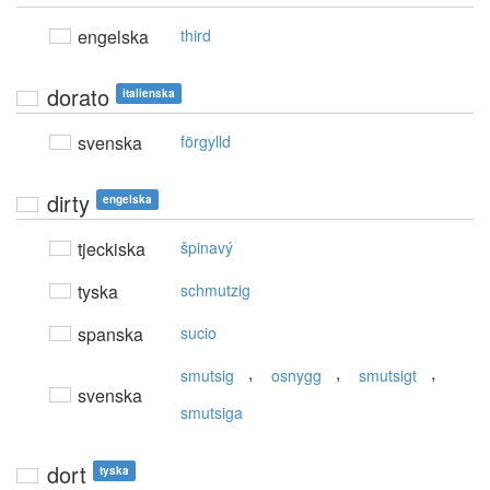
engelska
third
dorato
italienska
svenska
förgylld
dirty
engelska
tjeckiska
špinavý
tyska
schmutzig
spanska
sucio
,
,
,
smutsig
osnygg
smutsigt
svenska
smutsiga
dort
tyska