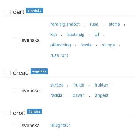
dart
engelska
,
,
,
röra sig snabbt
rusa
störta
,
,
,
kila
kasta sig
pil
svenska
,
,
,
pilkastning
kasta
slunga
rusa runt
dread
engelska
,
,
,
skräck
frukta
fruktan
svenska
,
,
rädsla
bävan
ångest
droit
franska
svenska
rättigheter