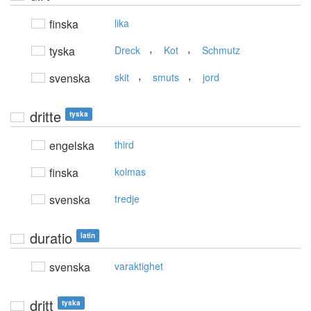
finska
lika
,
,
tyska
Dreck
Kot
Schmutz
,
,
svenska
skit
smuts
jord
dritte
tyska
engelska
third
finska
kolmas
svenska
tredje
duratio
latin
svenska
varaktighet
dritt
tyska