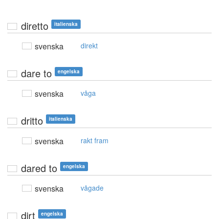
diretto
italienska
svenska
direkt
dare to
engelska
svenska
våga
dritto
italienska
svenska
rakt fram
dared to
engelska
svenska
vågade
dirt
engelska