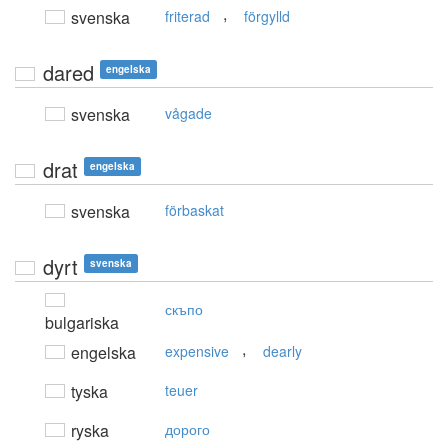
,
svenska
friterad
förgylld
dared
engelska
svenska
vågade
drat
engelska
svenska
förbaskat
dyrt
svenska
скъпо
bulgariska
,
engelska
expensive
dearly
tyska
teuer
ryska
дорого