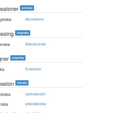
ussioner
svenska
gelska
discussions
ussing
engelska
enska
diskuterande
gner
engelska
ska
Entwickler
uasion
franska
ckiska
zastrašování
nska
afskrækkelse