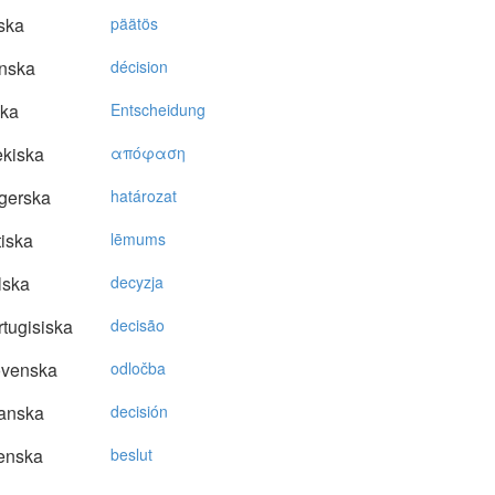
ska
päätös
nska
décision
ska
Entscheidung
kiska
απόφαση
gerska
határozat
tiska
lēmums
lska
decyzja
tugisiska
decisão
ovenska
odločba
anska
decisión
enska
beslut