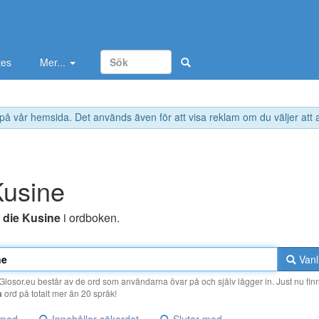
tes
Mer...
 på vår hemsida. Det används även för att visa reklam om du väljer att
Kusine
r
die Kusine
i ordboken.
Vanl
losor.eu består av de ord som användarna övar på och själv lägger in. Just nu finn
a
ord på totalt mer än 20 språk!