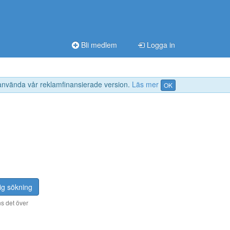
Bli medlem
Logga in
 använda vår reklamfinansierade version.
Läs mer
OK
ig sökning
s det över