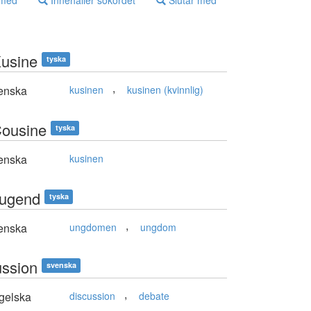
 med
Innehåller sökordet
Slutar med
Kusine
tyska
,
enska
kusinen
kusinen (kvinnlig)
Cousine
tyska
enska
kusinen
Jugend
tyska
,
enska
ungdomen
ungdom
ussion
svenska
,
gelska
discussion
debate