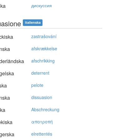
ska
дискуссия
uasione
italienska
ckiska
zastrašování
nska
afskrækkelse
derländska
afschrikking
gelska
deterrent
ska
pelote
nska
dissuasion
ska
Abschreckung
kiska
απoτρoπή
gerska
elrettentés