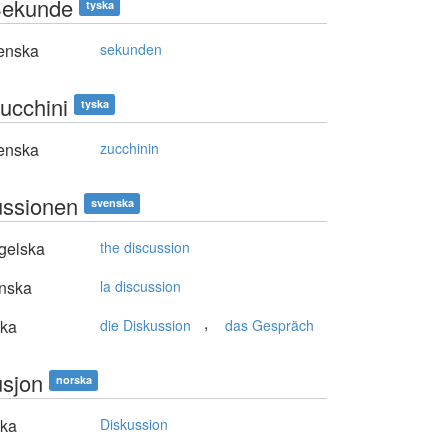
Sekunde
tyska
enska
sekunden
Zucchini
tyska
enska
zucchinin
ussionen
svenska
gelska
the discussion
nska
la discussion
,
ska
die Diskussion
das Gespräch
usjon
norska
ska
Diskussion