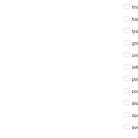
fin
fra
ty
gre
un
let
po
por
sl
sp
sv