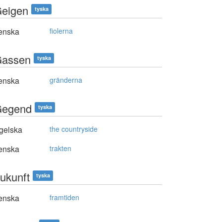
Geigen
tyska
enska
fiolerna
Gassen
tyska
enska
gränderna
Gegend
tyska
gelska
the countryside
enska
trakten
Zukunft
tyska
enska
framtiden