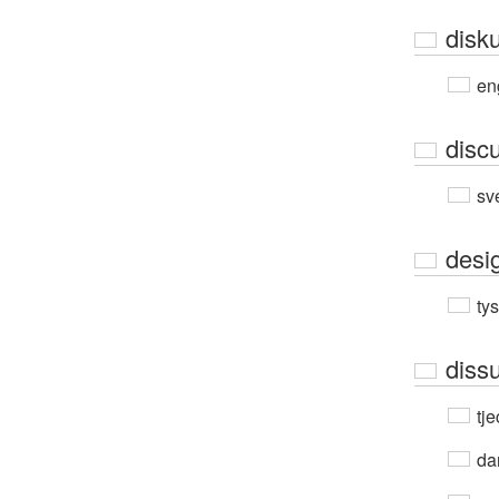
disk
en
disc
sv
desi
ty
diss
tje
da