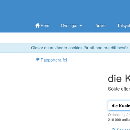
Hem
Övningar
Lärare
Talsyn
Glosor.eu använder cookies för att hantera ditt besök
Rapportera fel
die 
Sökte efte
Ordboken på G
210 000 unik