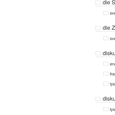
die 
sv
die 
sv
disk
en
fra
ty
disk
ty