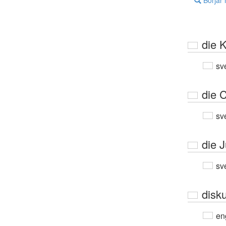
Börjar
die 
sv
die 
sv
die 
sv
disk
en