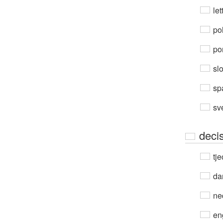
let
po
por
sl
sp
sv
deci
tje
da
ne
en