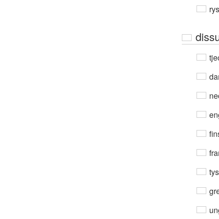
ry
diss
tje
da
ne
en
fin
fra
ty
gre
un