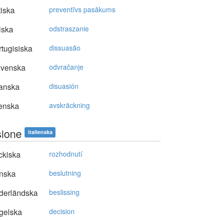
tiska
preventīvs pasākums
lska
odstraszanie
tugisiska
dissuasão
ovenska
odvračanje
anska
disuasión
enska
avskräckning
sione
italienska
ckiska
rozhodnutí
nska
beslutning
derländska
beslissing
gelska
decision