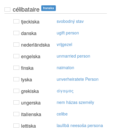
célibataire
franska
tjeckiska
svobodný stav
danska
ugift person
nederländska
vrijgezel
engelska
unmarried person
finska
naimaton
tyska
unverheiratete Person
grekiska
άγαμoς
ungerska
nem házas személy
italienska
celibe
lettiska
laulībā neesoša persona