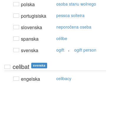
polska
osoba stanu wolnego
portugisiska
pessoa solteira
slovenska
neporočena oseba
spanska
célibe
,
svenska
ogift
ogift person
celibat
svenska
engelska
celibacy