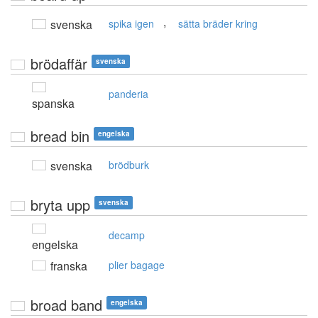
,
svenska
spika igen
sätta bräder kring
brödaffär
svenska
panderia
spanska
bread bin
engelska
svenska
brödburk
bryta upp
svenska
decamp
engelska
franska
plier bagage
broad band
engelska