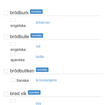
brödburk
svenska
bread bin
engelska
brödbulle
svenska
roll
engelska
bolillo
spanska
brödbutiken
svenska
franska
la boulangerie
bred vik
svenska
bay