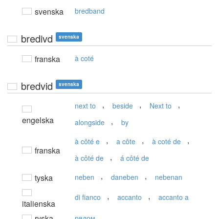
svenska
bredband
bredivd
svenska
franska
à coté
bredvid
svenska
,
,
,
next to
beside
Next to
engelska
,
alongside
by
,
,
,
à côté e
a côte
à coté de
franska
,
à côté de
á côté de
,
,
tyska
neben
daneben
nebenan
,
,
di fianco
accanto
accanto a
italienska
ryska
рядом