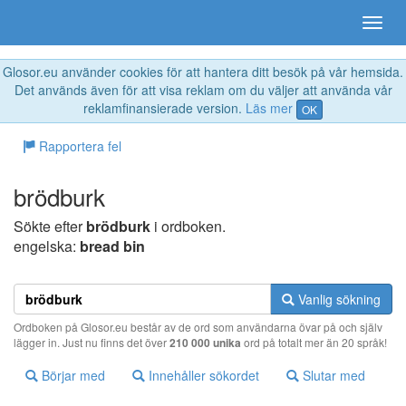
Glosor.eu använder cookies för att hantera ditt besök på vår hemsida.
Det används även för att visa reklam om du väljer att använda vår
reklamfinansierade version.
Läs mer
OK
Rapportera fel
brödburk
Sökte efter
brödburk
i ordboken.
engelska:
bread bin
Vanlig sökning
Ordboken på Glosor.eu består av de ord som användarna övar på och själv
lägger in. Just nu finns det över
210 000 unika
ord på totalt mer än 20 språk!
Börjar med
Innehåller sökordet
Slutar med