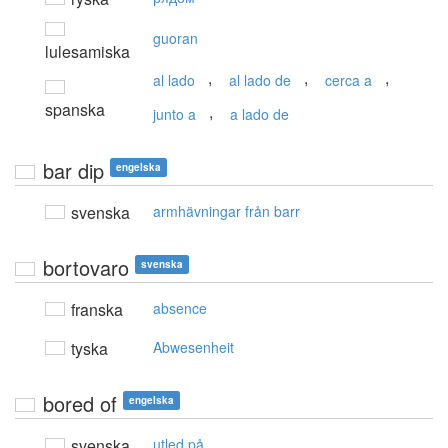
guoran
lulesamiska
,
,
,
al lado
al lado de
cerca a
spanska
,
junto a
a lado de
bar dip
engelska
svenska
armhävningar från barr
bortovaro
svenska
franska
absence
tyska
Abwesenheit
bored of
engelska
svenska
utled på