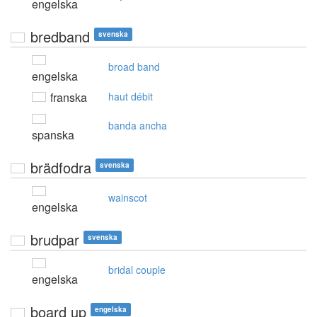
engelska
bredband
svenska
broad band
engelska
franska
haut débit
banda ancha
spanska
brädfodra
svenska
wainscot
engelska
brudpar
svenska
bridal couple
engelska
board up
engelska