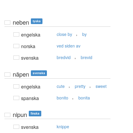
neben
tyska
,
engelska
close by
by
norska
ved siden av
,
svenska
bredvid
brevid
näpen
svenska
,
,
engelska
cute
pretty
sweet
,
spanska
bonito
bonita
nipun
finska
svenska
knippe