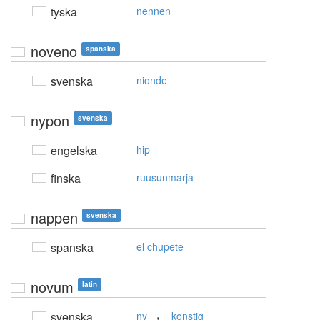
tyska
nennen
noveno
spanska
svenska
nionde
nypon
svenska
engelska
hip
finska
ruusunmarja
nappen
svenska
spanska
el chupete
novum
latin
,
svenska
ny
konstig