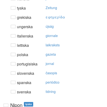
tyska
Zeitung
grekiska
εφημερίδα
ungerska
újság
italienska
giornale
lettiska
laikraksts
polska
gazeta
portugisiska
jornal
slovenska
časopis
spanska
periódico
svenska
tidning
Nipon
tyska