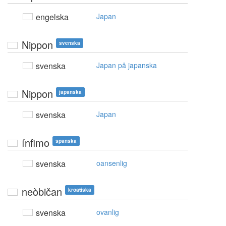
engelska
Japan
Nippon
svenska
svenska
Japan på japanska
Nippon
japanska
svenska
Japan
ínfimo
spanska
svenska
oansenlig
neòbičan
kroatiska
svenska
ovanlig