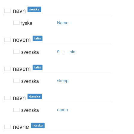
navn
norska
tyska
Name
novem
latin
,
svenska
9
nio
navem
latin
svenska
skepp
navn
danska
svenska
namn
nevne
norska