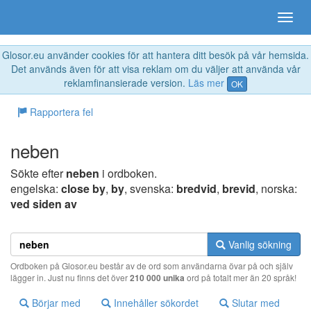
Glosor.eu använder cookies för att hantera ditt besök på vår hemsida.
Det används även för att visa reklam om du väljer att använda vår
reklamfinansierade version.
Läs mer
OK
Rapportera fel
neben
Sökte efter
neben
i ordboken.
engelska:
close by
,
by
, svenska:
bredvid
,
brevid
, norska:
ved siden av
Vanlig sökning
Ordboken på Glosor.eu består av de ord som användarna övar på och själv
lägger in. Just nu finns det över
210 000 unika
ord på totalt mer än 20 språk!
Börjar med
Innehåller sökordet
Slutar med