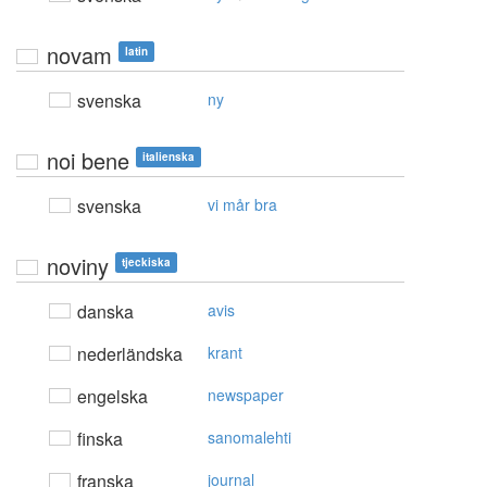
novam
latin
svenska
ny
noi bene
italienska
svenska
vi mår bra
noviny
tjeckiska
danska
avis
nederländska
krant
engelska
newspaper
finska
sanomalehti
franska
journal