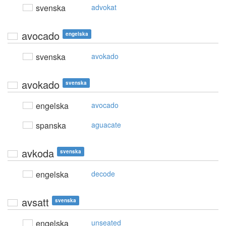
svenska
advokat
avocado
engelska
svenska
avokado
avokado
svenska
engelska
avocado
spanska
aguacate
avkoda
svenska
engelska
decode
avsatt
svenska
engelska
unseated