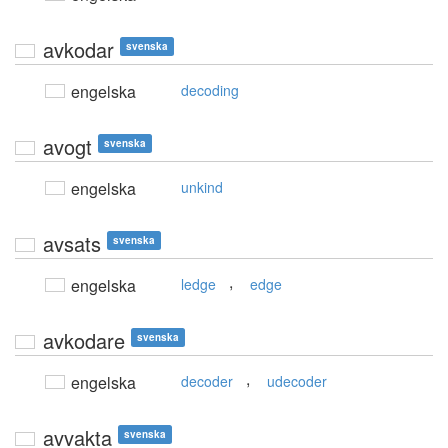
avkodar
svenska
engelska
decoding
avogt
svenska
engelska
unkind
avsats
svenska
,
engelska
ledge
edge
avkodare
svenska
,
engelska
decoder
udecoder
avvakta
svenska