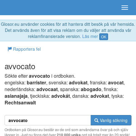
Glosor.eu använder cookies för att hantera ditt besök på vår hemsida.
Det används även för att visa reklam om du väljer att använda vår
reklamfinansierade version.
Läs mer
OK
Rapportera fel
avvocato
Sökte efter
avvocato
i ordboken.
engelska:
barrister
, svenska:
advokat
, franska:
avocat
,
nederländska:
advocaat
, spanska:
abogado
, finska:
asianajaja
, tjeckiska:
advokát
, danska:
advokat
, tyska:
Rechtsanwalt
Vanlig sökning
Ordboken på Glosor.eu består av de ord som användarna övar på och själv
lägger in. Just nu finns det över
210 000 unika
ord på totalt mer än 20 språk!