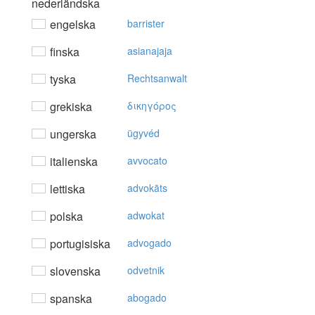
nederländska
engelska
barrister
finska
asianajaja
tyska
Rechtsanwalt
grekiska
δικηγόρoς
ungerska
ügyvéd
italienska
avvocato
lettiska
advokāts
polska
adwokat
portugisiska
advogado
slovenska
odvetnik
spanska
abogado