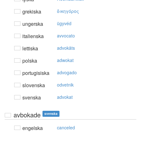
grekiska
δικηγόρoς
ungerska
ügyvéd
italienska
avvocato
lettiska
advokāts
polska
adwokat
portugisiska
advogado
slovenska
odvetnik
svenska
advokat
avbokade
svenska
engelska
canceled