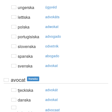
ungerska
ügyvéd
lettiska
advokāts
polska
adwokat
portugisiska
advogado
slovenska
odvetnik
spanska
abogado
svenska
advokat
avocat
franska
tjeckiska
advokát
danska
advokat
advocaat