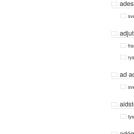
ades
sv
adju
fra
ry
ad a
sv
aidst
ty
adéq