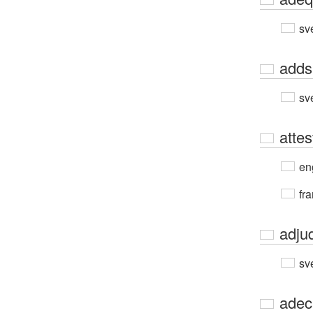
sv
adds
sv
attes
en
fra
adju
sv
adec