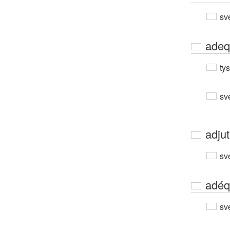
sv
adeq
ty
sv
adju
sv
adéq
sv