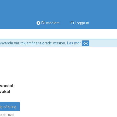
Bli medlem
Logga in
 använda vår reklamfinansierade version.
Läs mer
OK
vocaat
,
vokát
ig sökning
s det över