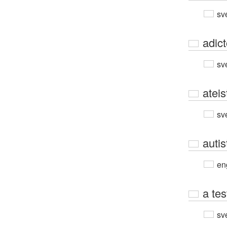
sv
adict
sv
ateis
sv
autis
en
a tes
sv