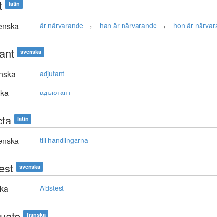
t
latin
,
,
enska
är närvarande
han är närvarande
hon är närva
tant
svenska
nska
adjutant
ska
адъютант
cta
latin
enska
till handlingarna
est
svenska
ska
Aidstest
uate
franska