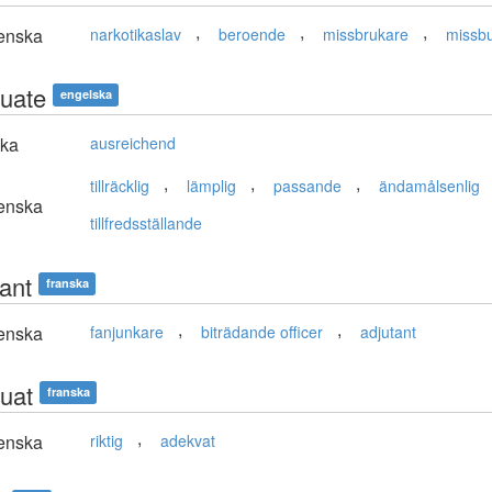
,
,
,
enska
narkotikaslav
beroende
missbrukare
missb
uate
engelska
ska
ausreichend
,
,
,
tillräcklig
lämplig
passande
ändamålsenlig
enska
tillfredsställande
tant
franska
,
,
enska
fanjunkare
biträdande officer
adjutant
uat
franska
,
enska
riktig
adekvat