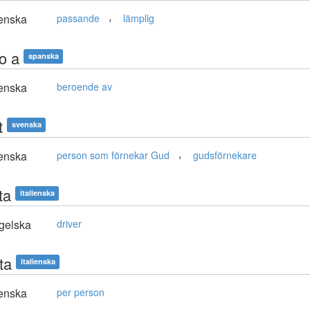
,
enska
passande
lämplig
o a
spanska
enska
beroende av
t
svenska
,
enska
person som förnekar Gud
gudsförnekare
ta
italienska
gelska
driver
ta
italienska
enska
per person