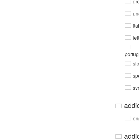
gre
un
ita
let
portug
sl
sp
sv
addi
en
addi