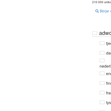
210 000 unik
Börjar
adwo
tje
da
neder
en
fin
fra
ty