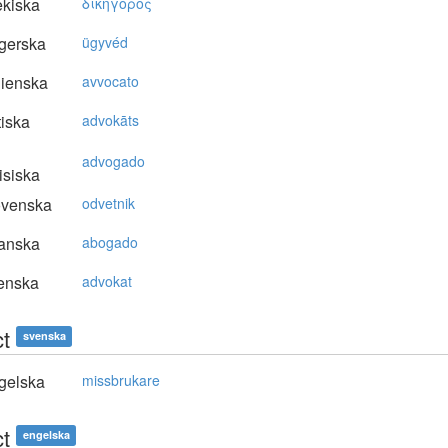
kiska
δικηγόρoς
gerska
ügyvéd
lienska
avvocato
tiska
advokāts
advogado
isiska
ovenska
odvetnik
anska
abogado
enska
advokat
ct
svenska
gelska
missbrukare
ct
engelska