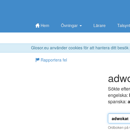
Hem
Övningar
Lärare
Talsyn
Glosor.eu använder cookies för att hantera ditt besök
Rapportera fel
adw
Sökte efte
engelska:
spanska:
Ordboken på G