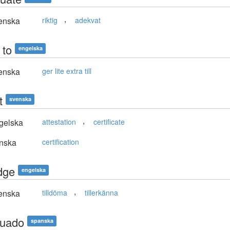
,
enska
riktig
adekvat
 to
engelska
enska
ger lite extra till
t
svenska
,
gelska
attestation
certificate
nska
certification
dge
engelska
,
enska
tilldöma
tillerkänna
uado
spanska