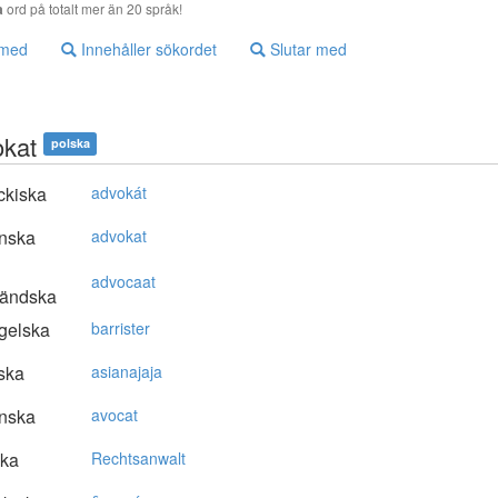
a
ord på totalt mer än 20 språk!
 med
Innehåller sökordet
Slutar med
kat
polska
ckiska
advokát
nska
advokat
advocaat
ländska
gelska
barrister
ska
asianajaja
nska
avocat
ska
Rechtsanwalt