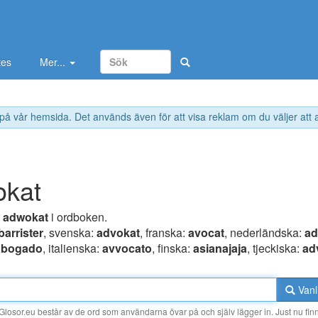
tes
Mer...
 på vår hemsida. Det används även för att visa reklam om du väljer att
okat
r
adwokat
i ordboken.
barrister
, svenska:
advokat
, franska:
avocat
, nederländska:
ad
abogado
, italienska:
avvocato
, finska:
asianajaja
, tjeckiska:
ad
Vanl
losor.eu består av de ord som användarna övar på och själv lägger in. Just nu finn