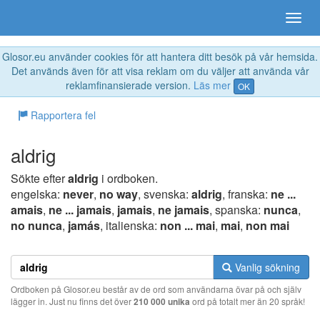
Glosor.eu använder cookies för att hantera ditt besök på vår hemsida.
Det används även för att visa reklam om du väljer att använda vår
reklamfinansierade version.
Läs mer
OK
Rapportera fel
aldrig
Sökte efter
aldrig
i ordboken.
engelska:
never
,
no way
, svenska:
aldrig
, franska:
ne ...
amais
,
ne ... jamais
,
jamais
,
ne jamais
, spanska:
nunca
,
no nunca
,
jamás
, italienska:
non ... mai
,
mai
,
non mai
Vanlig sökning
Ordboken på Glosor.eu består av de ord som användarna övar på och själv
lägger in. Just nu finns det över
210 000 unika
ord på totalt mer än 20 språk!