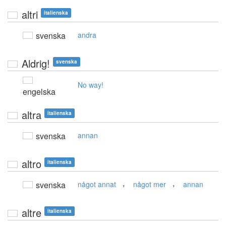
altri
italienska
svenska
andra
Aldrig!
svenska
No way!
engelska
altra
italienska
svenska
annan
altro
italienska
,
,
svenska
något annat
något mer
annan
altre
italienska