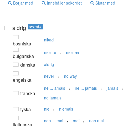
Börjar med
Innehåller sökordet
Slutar med
aldrig
svenska
nikad
bosniska
,
никога
никола
bulgariska
danska
aldrig
,
never
no way
engelska
,
,
,
ne ... amais
ne ... jamais
jamais
franska
ne jamais
,
tyska
nie
niemals
,
,
non ... mai
mai
non mai
italienska