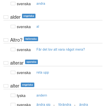
svenska
andra
alder
engelska
svenska
al
Altro?
italienska
svenska
Får det lov att vara något mera?
alterar
spanska
svenska
reta upp
alter
engelska
tyska
andern
,
,
svenska
ändra sig
förändra
ändra