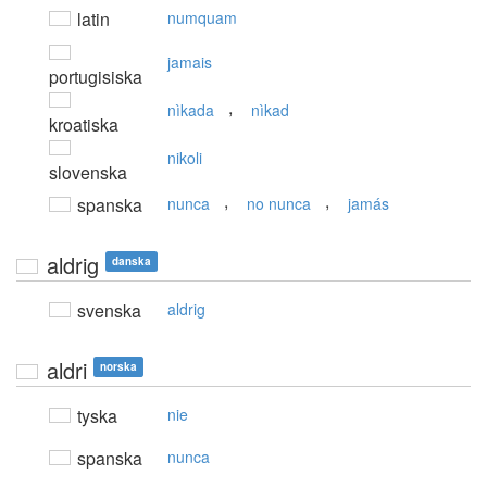
latin
numquam
jamais
portugisiska
,
nìkada
nìkad
kroatiska
nikoli
slovenska
,
,
spanska
nunca
no nunca
jamás
aldrig
danska
svenska
aldrig
aldri
norska
tyska
nie
spanska
nunca