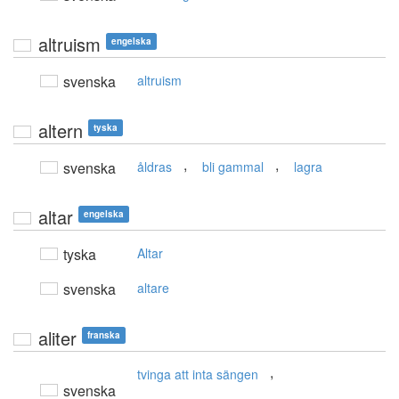
altruism
engelska
svenska
altruism
altern
tyska
,
,
svenska
åldras
bli gammal
lagra
altar
engelska
tyska
Altar
svenska
altare
aliter
franska
,
tvinga att inta sängen
svenska