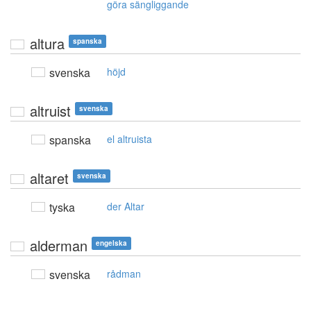
göra sängliggande
altura
spanska
svenska
höjd
altruist
svenska
spanska
el altruista
altaret
svenska
tyska
der Altar
alderman
engelska
svenska
rådman