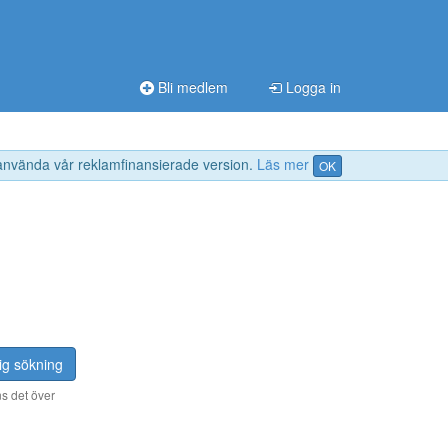
Bli medlem
Logga in
 använda vår reklamfinansierade version.
Läs mer
OK
ig sökning
s det över