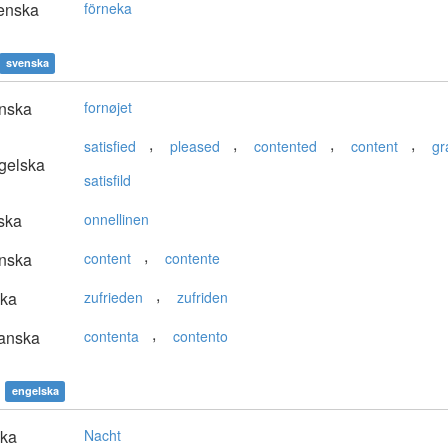
enska
förneka
svenska
nska
fornøjet
,
,
,
,
satisfied
pleased
contented
content
gr
gelska
satisfild
ska
onnellinen
,
nska
content
contente
,
ska
zufrieden
zufriden
,
anska
contenta
contento
engelska
ska
Nacht