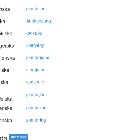
nska
plantation
ska
Anpflanzung
kiska
φυτεία
gerska
ültetvény
lienska
piantagione
tiska
stādījums
lska
sadzenie
plantação
isiska
anska
plantación
enska
plantering
da
kroatiska