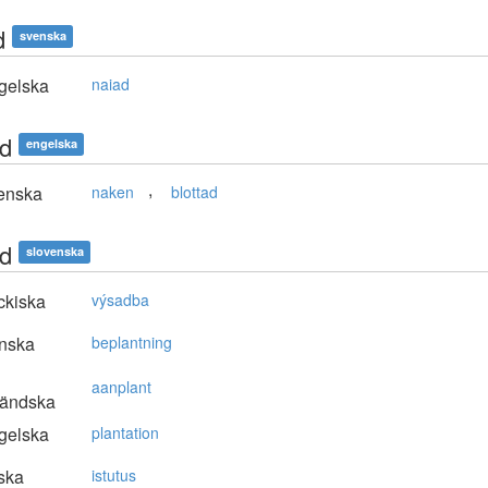
d
svenska
gelska
naiad
d
engelska
,
enska
naken
blottad
d
slovenska
ckiska
výsadba
nska
beplantning
aanplant
ländska
gelska
plantation
ska
istutus