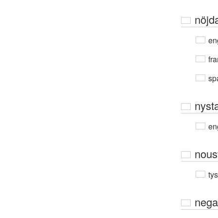
nöjd
en
fra
sp
nyst
en
nous
ty
nega