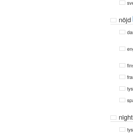
sv
nöjd
da
en
fin
fra
ty
sp
night
ty