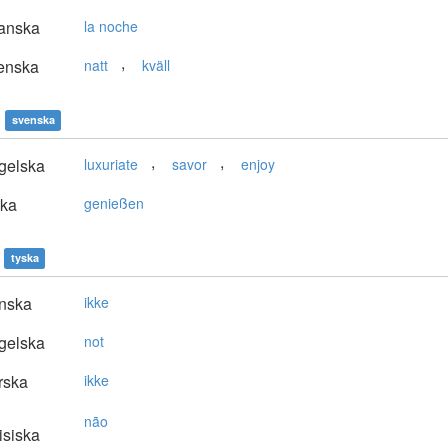
anska
la noche
,
enska
natt
kväll
svenska
,
,
gelska
luxuriate
savor
enjoy
ska
genießen
tyska
nska
ikke
gelska
not
rska
ikke
não
isiska