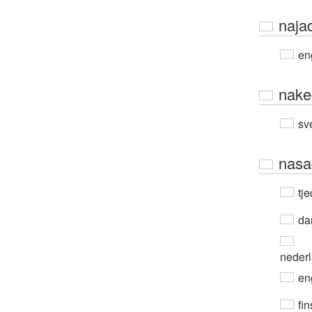
naja
en
nake
sv
nasa
tje
da
neder
en
fin