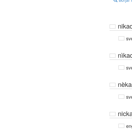
Börjar
nika
sv
nìka
sv
nèka
sv
nick
en