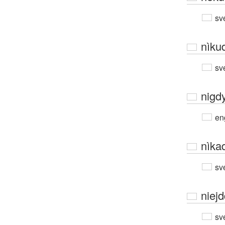
sv
nìku
sv
nigd
en
nìka
sv
niej
sv