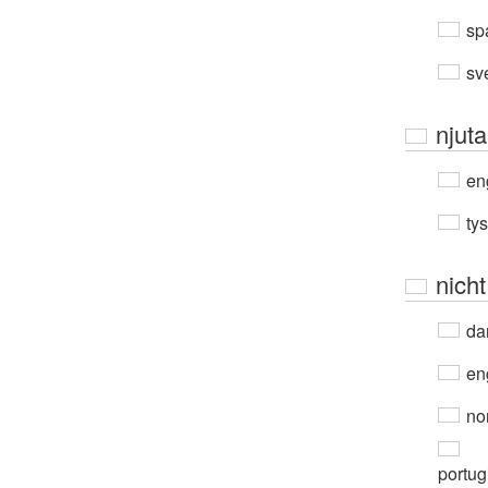
sp
sv
njuta
en
ty
nicht
da
en
no
portug