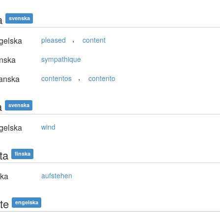
a
svenska
,
gelska
pleased
content
nska
sympathique
,
anska
contentos
contento
a
svenska
gelska
wind
ta
finska
ska
aufstehen
te
engelska