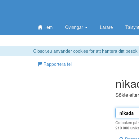
Hem
Övningar
Lärare
Talsyn
Glosor.eu använder cookies för att hantera ditt besök
Rapportera fel
nìka
Sökte efte
Ordboken på G
210 000 unik