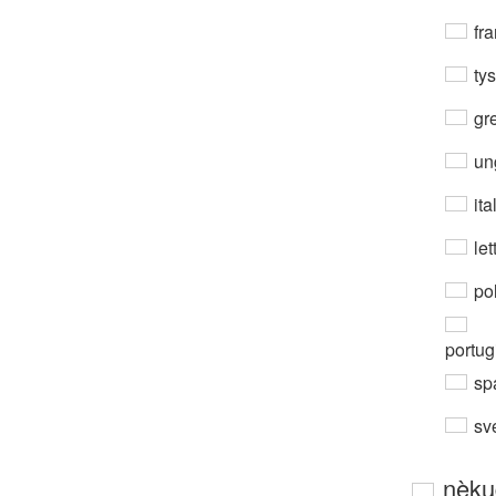
fra
ty
gre
un
ita
let
po
portug
sp
sv
nèku