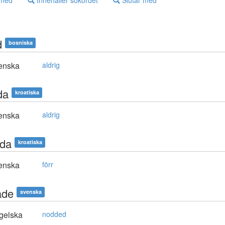
 med
Innehåller sökordet
Slutar med
d
bosniska
enska
aldrig
da
kroatiska
enska
aldrig
da
kroatiska
enska
förr
ade
svenska
gelska
nodded