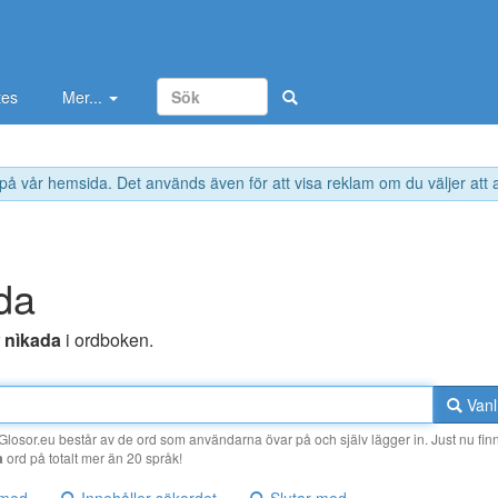
tes
Mer...
 på vår hemsida. Det används även för att visa reklam om du väljer att
da
r
nìkada
i ordboken.
Vanl
losor.eu består av de ord som användarna övar på och själv lägger in. Just nu finn
a
ord på totalt mer än 20 språk!