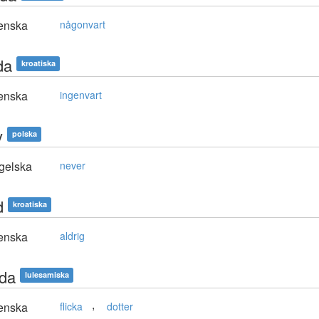
enska
någonvart
da
kroatiska
enska
ingenvart
y
polska
gelska
never
d
kroatiska
enska
aldrig
dda
lulesamiska
,
enska
flicka
dotter