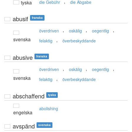
,
tyska
die Gebühr
die Abgabe
abusif
franska
,
,
,
överdriven
oskälig
oegentlig
svenska
,
felaktig
överbeskyddande
abusive
franska
,
,
,
överdriven
oskälig
oegentlig
svenska
,
felaktig
överbeskyddande
abschaffend
tyska
abolishing
engelska
avspänd
svenska