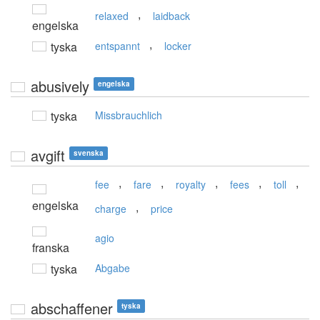
,
relaxed
laidback
engelska
,
tyska
entspannt
locker
abusively
engelska
tyska
Missbrauchlich
avgift
svenska
,
,
,
,
,
fee
fare
royalty
fees
toll
engelska
,
charge
price
agio
franska
tyska
Abgabe
abschaffener
tyska