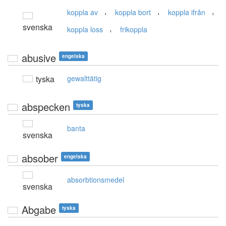
,
,
,
koppla av
koppla bort
koppla ifrån
svenska
,
koppla loss
frikoppla
abusive
engelska
tyska
gewalttätig
abspecken
tyska
banta
svenska
absober
engelska
absorbtionsmedel
svenska
Abgabe
tyska