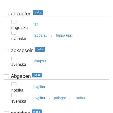
abzapfen
tyska
tap
engelska
,
tappa av
tappa upp
svenska
abkapseln
tyska
inkapsla
svenska
Abgaben
tyska
avgifter
norska
,
,
avgifter
pålagor
skatter
svenska
abgeben
tyska