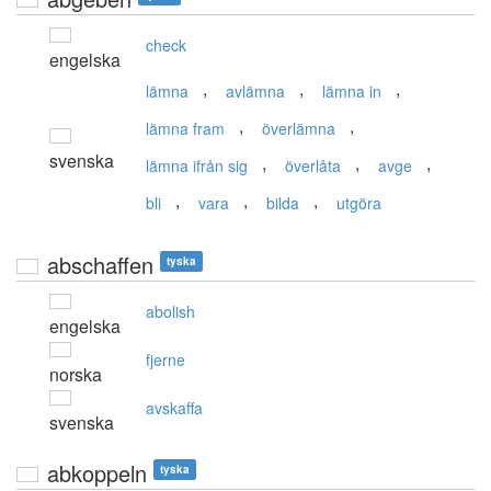
check
engelska
,
,
,
lämna
avlämna
lämna in
,
,
lämna fram
överlämna
svenska
,
,
,
lämna ifrån sig
överlåta
avge
,
,
,
bli
vara
bilda
utgöra
abschaffen
tyska
abolish
engelska
fjerne
norska
avskaffa
svenska
abkoppeln
tyska