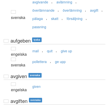
,
,
avgivande
avlämning
,
,
,
överlämnande
överlämning
avgift
svenska
,
,
,
pålaga
skatt
försäljning
passning
aufgeben
tyska
,
,
mail
quit
give up
engelska
,
pollettera
ge upp
svenska
avgiven
svenska
given
engelska
avgiften
svenska