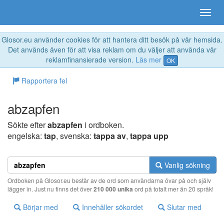
Glosor.eu använder cookies för att hantera ditt besök på vår hemsida.
Det används även för att visa reklam om du väljer att använda vår
reklamfinansierade version.
Läs mer
OK
Rapportera fel
abzapfen
Sökte efter
abzapfen
i ordboken.
engelska:
tap
, svenska:
tappa av
,
tappa upp
Vanlig sökning
Ordboken på Glosor.eu består av de ord som användarna övar på och själv
lägger in. Just nu finns det över
210 000 unika
ord på totalt mer än 20 språk!
Börjar med
Innehåller sökordet
Slutar med