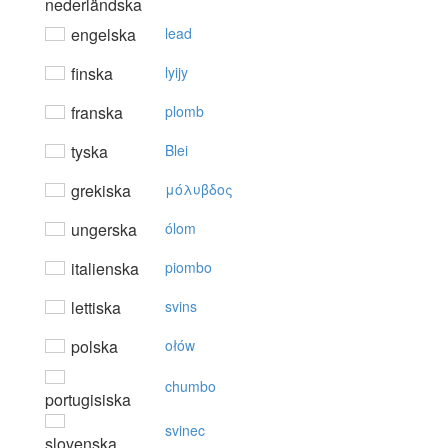
nederländska
engelska
lead
finska
lyijy
franska
plomb
tyska
Blei
grekiska
μόλυβδoς
ungerska
ólom
italienska
piombo
lettiska
svins
polska
ołów
chumbo
portugisiska
svinec
slovenska