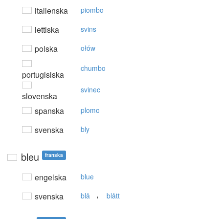
italienska
piombo
lettiska
svins
polska
ołów
chumbo
portugisiska
svinec
slovenska
spanska
plomo
svenska
bly
bleu
franska
engelska
blue
,
svenska
blå
blått