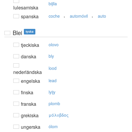
bijlla
lulesamiska
,
,
spanska
coche
automóvil
auto
Blei
tyska
tjeckiska
olovo
danska
bly
lood
nederländska
engelska
lead
finska
lyijy
franska
plomb
grekiska
μόλυβδoς
ungerska
ólom