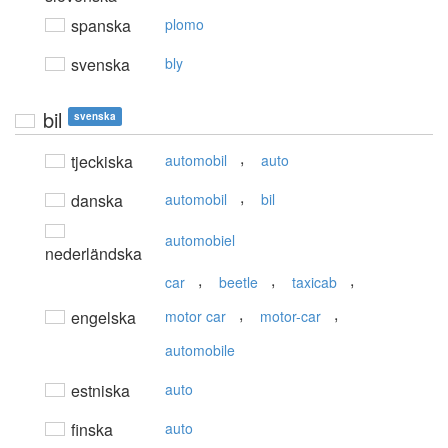
spanska
plomo
svenska
bly
bil
svenska
,
tjeckiska
automobil
auto
,
danska
automobil
bil
automobiel
nederländska
,
,
,
car
beetle
taxicab
,
,
engelska
motor car
motor-car
automobile
estniska
auto
finska
auto