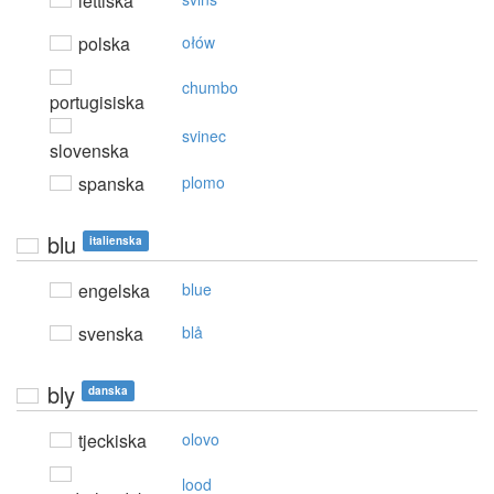
lettiska
polska
ołów
chumbo
portugisiska
svinec
slovenska
spanska
plomo
blu
italienska
engelska
blue
svenska
blå
bly
danska
tjeckiska
olovo
lood