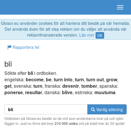
Glosor.eu använder cookies för att hantera ditt besök på vår hemsida.
Det används även för att visa reklam om du väljer att använda vår
reklamfinansierade version.
Läs mer
OK
Rapportera fel
bli
Sökte efter
bli
i ordboken.
engelska:
become
,
be
,
turn into
,
turn
,
turn out
,
grow
,
get
, svenska:
turn
, franska:
devenir
,
tomber
, spanska:
ponerse
,
resultar
, danska:
blive
, estniska:
muutuma
Vanlig sökning
Ordboken på Glosor.eu består av de ord som användarna övar på och själv
lägger in. Just nu finns det över
210 000 unika
ord på totalt mer än 20 språk!