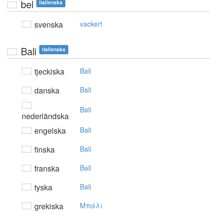
bel
italienska
svenska
vackert
Bali
italienska
tjeckiska
Bali
danska
Bali
Bali
nederländska
engelska
Bali
finska
Bali
franska
Bali
tyska
Bali
grekiska
Mπάλι