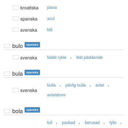
kroatiska
plava
spanska
azul
svenska
blå
bulo
spanska
,
svenska
falskt rykte
löst påstående
bula
spanska
,
,
,
bulla
påvlig bulla
avlat
svenska
avlatsbrev
bola
spanska
,
,
,
,
full
packad
berusad
fyllo