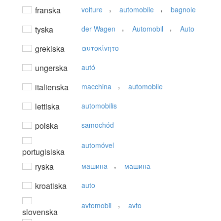
,
,
franska
voiture
automobile
bagnole
,
,
tyska
der Wagen
Automobil
Auto
grekiska
αυτoκίvητo
ungerska
autó
,
italienska
macchina
automobile
lettiska
automobilis
polska
samochód
automóvel
portugisiska
,
ryska
мaшинa
машина
kroatiska
auto
,
avtomobil
avto
slovenska