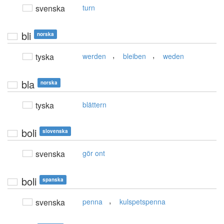
svenska
turn
bli
norska
,
,
tyska
werden
bleiben
weden
bla
norska
tyska
blättern
boli
slovenska
svenska
gör ont
boli
spanska
,
svenska
penna
kulspetspenna