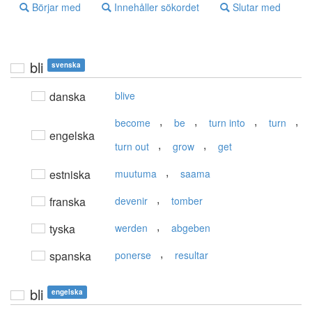
Börjar med
Innehåller sökordet
Slutar med
bli
svenska
danska
blive
,
,
,
,
become
be
turn into
turn
engelska
,
,
turn out
grow
get
,
estniska
muutuma
saama
,
franska
devenir
tomber
,
tyska
werden
abgeben
,
spanska
ponerse
resultar
bli
engelska