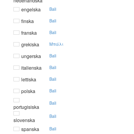
nederländska
engelska
Bali
finska
Bali
franska
Bali
grekiska
Mπάλι
ungerska
Bali
italienska
Bali
lettiska
Bali
polska
Bali
Bali
portugisiska
Bali
slovenska
spanska
Bali