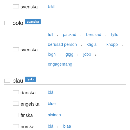
svenska
Bali
bolo
spanska
,
,
,
,
full
packad
berusad
fyllo
,
,
,
berusad person
kägla
knopp
svenska
,
,
,
lögn
gigg
jobb
engagemang
blau
tyska
danska
blå
engelska
blue
finska
sininen
,
norska
blå
blaa