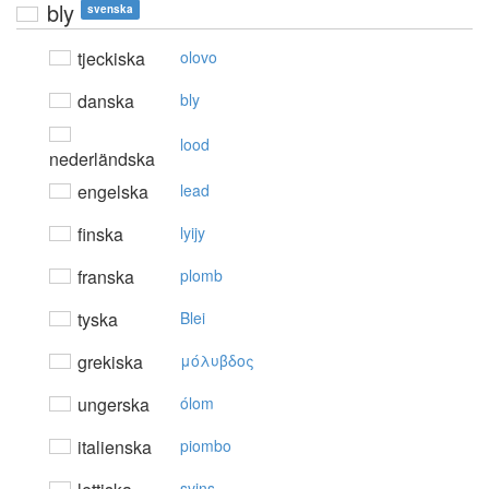
bly
svenska
tjeckiska
olovo
danska
bly
lood
nederländska
engelska
lead
finska
lyijy
franska
plomb
tyska
Blei
grekiska
μόλυβδoς
ungerska
ólom
italienska
piombo
svins