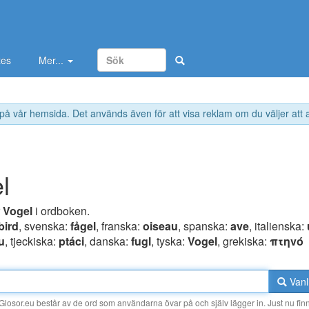
tes
Mer...
 på vår hemsida. Det används även för att visa reklam om du väljer att
l
r
Vogel
i ordboken.
bird
, svenska:
fågel
, franska:
oiseau
, spanska:
ave
, italienska:
tu
, tjeckiska:
ptáci
, danska:
fugl
, tyska:
Vogel
, grekiska:
πτηvό
Vanl
losor.eu består av de ord som användarna övar på och själv lägger in. Just nu finn