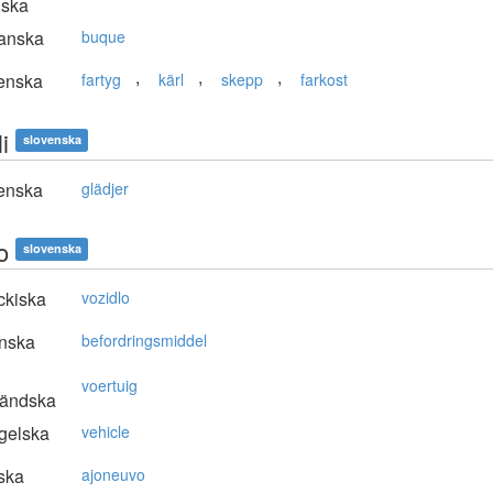
nska
anska
buque
,
,
,
enska
fartyg
kärl
skepp
farkost
i
slovenska
enska
glädjer
o
slovenska
ckiska
vozidlo
nska
befordringsmiddel
voertuig
ländska
gelska
vehicle
ska
ajoneuvo