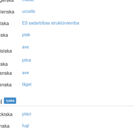
lienska
uccello
tiska
ES sadarbības struktūrvienība
lska
ptak
ave
isiska
ptica
nska
anska
ave
enska
fågel
l
tyska
ckiska
ptáci
nska
fugl