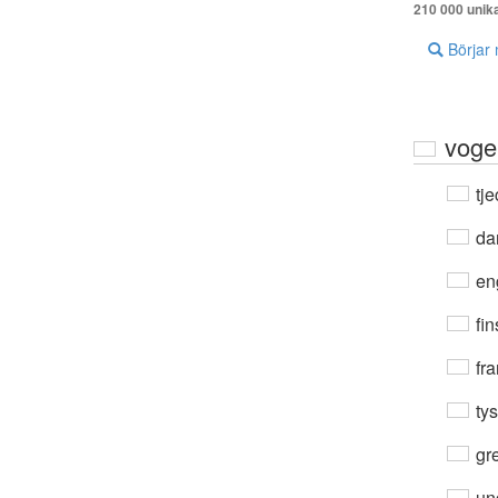
210 000 unik
Börjar
voge
tje
da
en
fin
fra
ty
gre
un