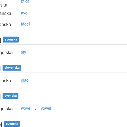
ptica
nska
anska
ave
enska
fågel
l
svenska
gelska
sty
l
slovenska
enska
glad
l
svenska
,
gelska
wovel
vowel
l
svenska