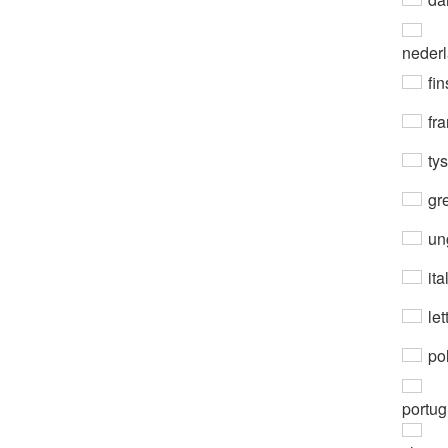
neder
fin
fra
ty
gre
un
ita
let
po
portug