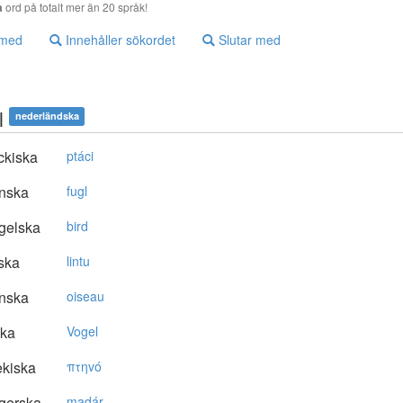
a
ord på totalt mer än 20 språk!
 med
Innehåller sökordet
Slutar med
l
nederländska
ckiska
ptáci
nska
fugl
gelska
bird
ska
lintu
nska
oiseau
ska
Vogel
kiska
πτηvό
gerska
madár