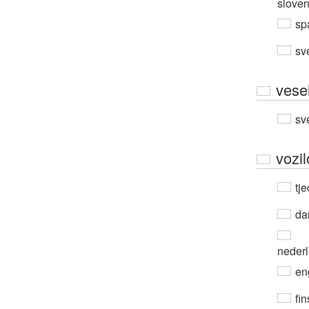
slove
sp
sv
vesel
sv
vozil
tje
da
neder
en
fin