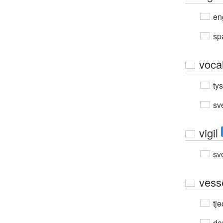
en
sp
voca
ty
sv
vigil
sv
vess
tje
da