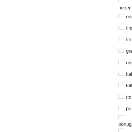
neder
en
fin
fra
gre
un
ita
let
no
po
portug