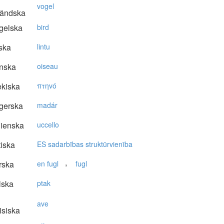
vogel
ländska
gelska
bird
ska
lintu
nska
oiseau
kiska
πτηvό
gerska
madár
lienska
uccello
tiska
ES sadarbības struktūrvienība
,
rska
en fugl
fugl
lska
ptak
ave
isiska