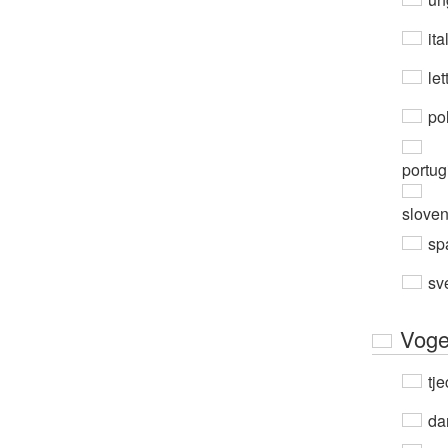
ita
let
po
portug
slove
sp
sv
Voge
tje
da