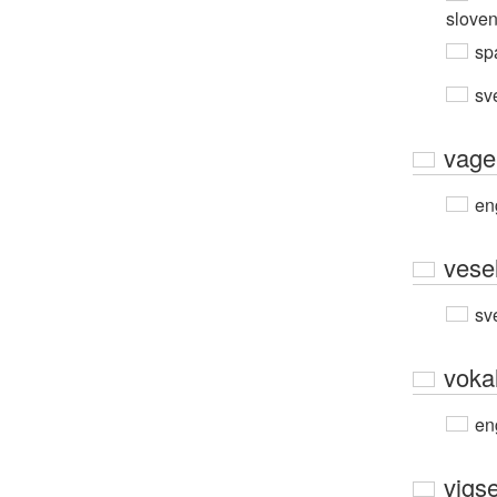
slove
sp
sv
vage
en
vese
sv
voka
en
vigse