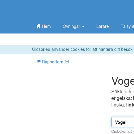
Hem
Övningar
Lärare
Talsyn
Glosor.eu använder cookies för att hantera ditt besök
Rapportera fel
Voge
Sökte efte
engelska:
finska:
lin
Ordboken på G