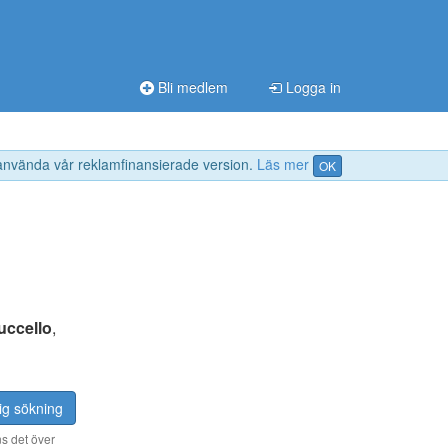
Bli medlem
Logga in
 använda vår reklamfinansierade version.
Läs mer
OK
uccello
,
ig sökning
s det över