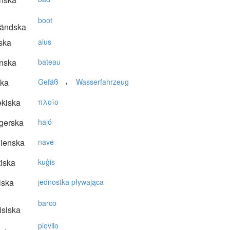
boot
ländska
ska
alus
nska
bateau
,
ska
Gefäß
Wasserfahrzeug
kiska
πλoίo
gerska
hajó
lienska
nave
tiska
kuģis
lska
jednostka pływająca
barco
isiska
plovilo