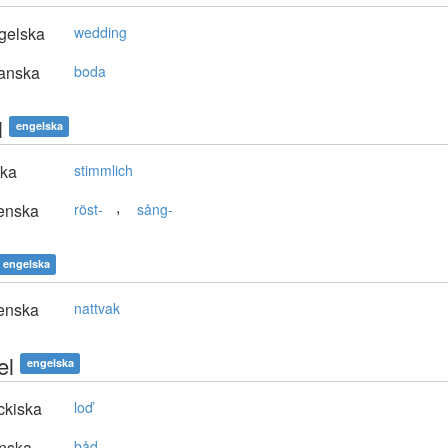
gelska
wedding
anska
boda
l
engelska
ska
stimmlich
,
enska
röst-
sång-
engelska
enska
nattvak
el
engelska
ckiska
loď
nska
båd