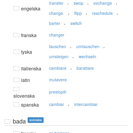
,
,
,
transfer
swop
exchange
engelska
,
,
,
change.
flipp
reschedule
,
barter
switch
franska
changer
,
,
tauschen
umtauschen
tyska
,
umsteigen
wechseln
,
italienska
cambiare
barattare
latin
mutavere
prestopiti
slovenska
,
spanska
cambiar
intercambiar
bada
svenska