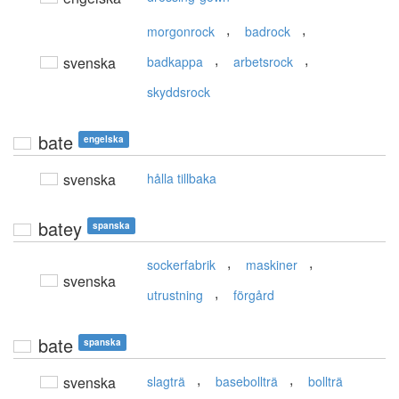
,
,
morgonrock
badrock
,
,
svenska
badkappa
arbetsrock
skyddsrock
bate
engelska
svenska
hålla tillbaka
batey
spanska
,
,
sockerfabrik
maskiner
svenska
,
utrustning
förgård
bate
spanska
,
,
svenska
slagträ
basebollträ
bollträ