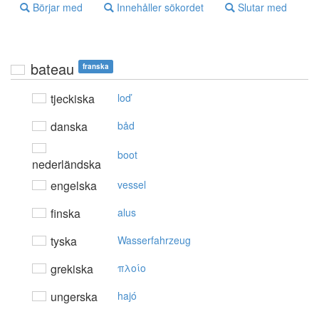
Börjar med
Innehåller sökordet
Slutar med
bateau
franska
tjeckiska
loď
danska
båd
boot
nederländska
engelska
vessel
finska
alus
tyska
Wasserfahrzeug
grekiska
πλoίo
ungerska
hajó