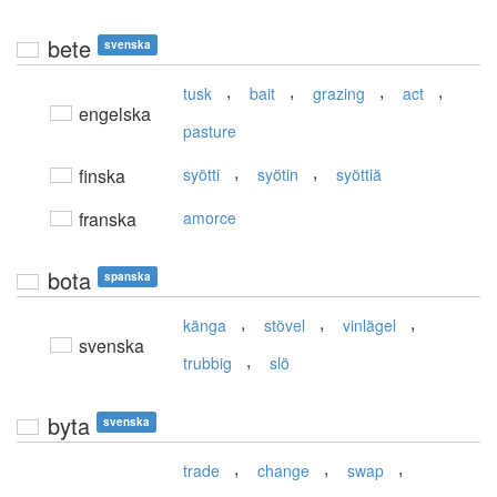
bete
svenska
,
,
,
,
tusk
bait
grazing
act
engelska
pasture
,
,
finska
syötti
syötin
syöttiä
franska
amorce
bota
spanska
,
,
,
känga
stövel
vinlägel
svenska
,
trubbig
slö
byta
svenska
,
,
,
trade
change
swap