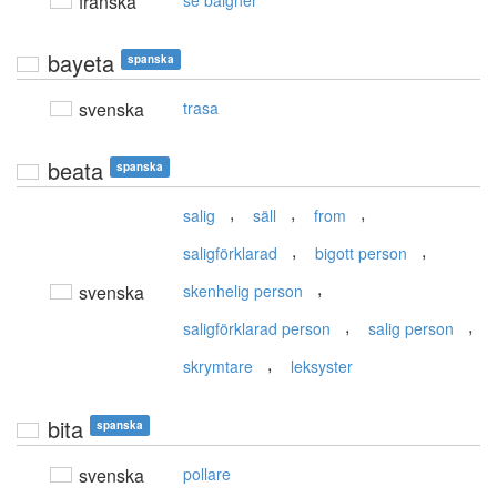
franska
se baigner
bayeta
spanska
svenska
trasa
beata
spanska
,
,
,
salig
säll
from
,
,
saligförklarad
bigott person
,
svenska
skenhelig person
,
,
saligförklarad person
salig person
,
skrymtare
leksyster
bita
spanska
svenska
pollare