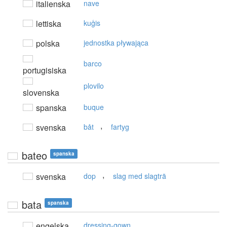
italienska
nave
lettiska
kuģis
polska
jednostka pływająca
barco
portugisiska
plovilo
slovenska
spanska
buque
,
svenska
båt
fartyg
bateo
spanska
,
svenska
dop
slag med slagträ
bata
spanska
engelska
dressing-gown