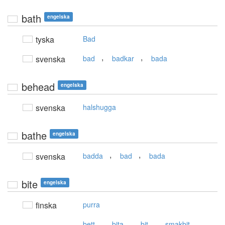
bath
engelska
tyska
Bad
,
,
svenska
bad
badkar
bada
behead
engelska
svenska
halshugga
bathe
engelska
,
,
svenska
badda
bad
bada
bite
engelska
finska
purra
,
,
,
,
bett
bita
bit
smakbit