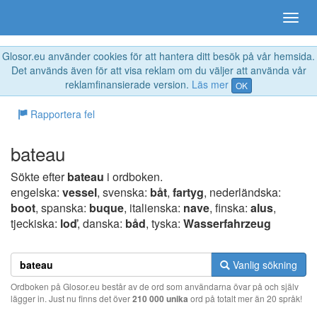
Glosor.eu använder cookies för att hantera ditt besök på vår hemsida.
Det används även för att visa reklam om du väljer att använda vår
reklamfinansierade version.
Läs mer
OK
Rapportera fel
bateau
Sökte efter
bateau
i ordboken.
engelska:
vessel
, svenska:
båt
,
fartyg
, nederländska:
boot
, spanska:
buque
, italienska:
nave
, finska:
alus
,
tjeckiska:
loď
, danska:
båd
, tyska:
Wasserfahrzeug
Vanlig sökning
Ordboken på Glosor.eu består av de ord som användarna övar på och själv
lägger in. Just nu finns det över
210 000 unika
ord på totalt mer än 20 språk!