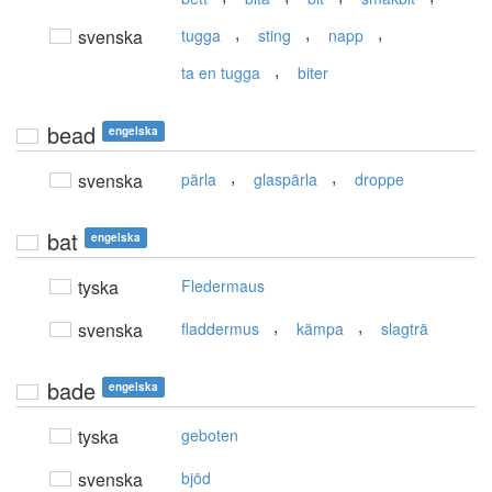
,
,
,
svenska
tugga
sting
napp
,
ta en tugga
biter
bead
engelska
,
,
svenska
pärla
glaspärla
droppe
bat
engelska
tyska
Fledermaus
,
,
svenska
fladdermus
kämpa
slagträ
bade
engelska
tyska
geboten
svenska
bjöd