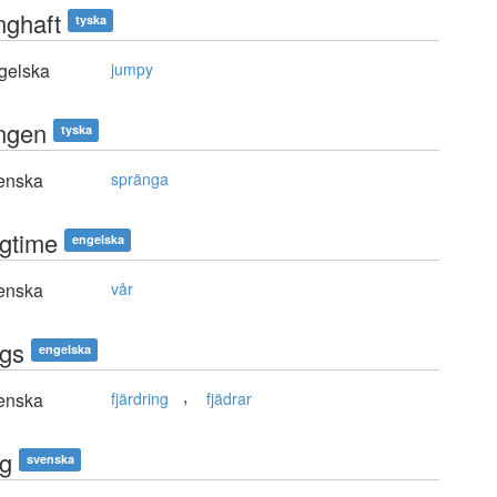
nghaft
tyska
gelska
jumpy
ngen
tyska
enska
spränga
ngtime
engelska
enska
vår
ngs
engelska
,
enska
fjärdring
fjädrar
ng
svenska