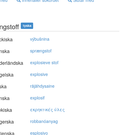
 med
Innehåller sökordet
Slutar med
ngstoff
tyska
ckiska
výbušnina
nska
sprængstof
derländska
explosieve stof
gelska
explosive
ska
räjähdysaine
nska
explosif
kiska
εκρηκτικές ύλες
gerska
robbanóanyag
lienska
esplosivo