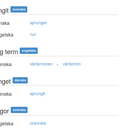
ngit
svenska
nska
sprunget
gelska
run
ng term
engelska
,
enska
vårterminen
vårtermin
nget
danska
enska
sprungit
ngor
svenska
gelska
crannies