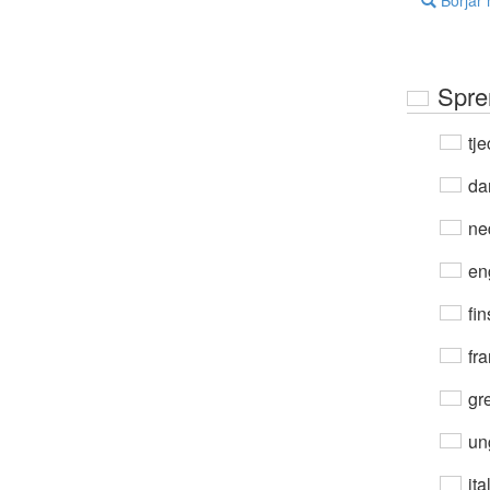
Börjar
Spre
tje
da
ne
en
fin
fra
gre
un
ita