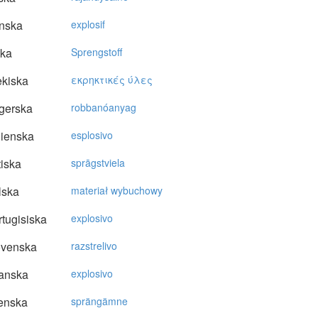
nska
explosif
ska
Sprengstoff
kiska
εκρηκτικές ύλες
gerska
robbanóanyag
lienska
esplosivo
tiska
sprāgstviela
lska
materiał wybuchowy
tugisiska
explosivo
ovenska
razstrelivo
anska
explosivo
enska
sprängämne