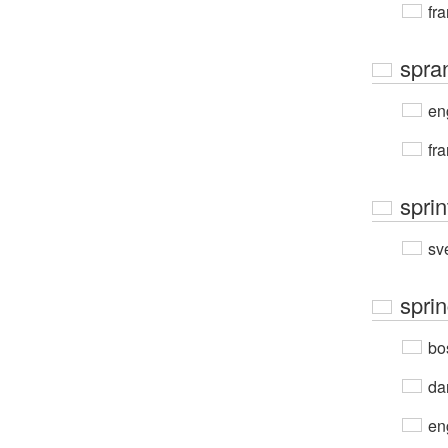
fra
spra
en
fra
sprin
sv
spri
bo
da
en