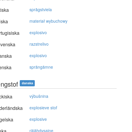
tiska
sprāgstviela
lska
materiał wybuchowy
tugisiska
explosivo
ovenska
razstrelivo
anska
explosivo
enska
sprängämne
ngstof
danska
ckiska
výbušnina
derländska
explosieve stof
gelska
explosive
ska
räjähdysaine