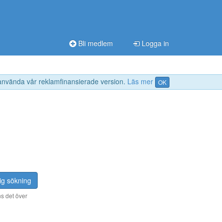
Bli medlem
Logga in
 använda vår reklamfinansierade version.
Läs mer
OK
ig sökning
s det över