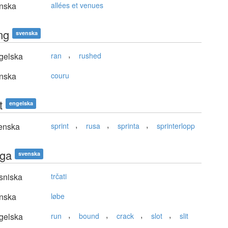
nska
allées et venues
ng
svenska
,
gelska
ran
rushed
nska
couru
t
engelska
,
,
,
enska
sprint
rusa
sprinta
sprinterlopp
nga
svenska
sniska
trčati
nska
løbe
,
,
,
,
gelska
run
bound
crack
slot
slit