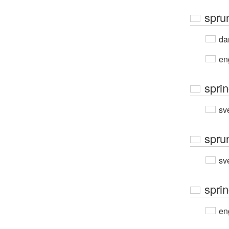
spru
da
en
spri
sv
spru
sv
spri
en