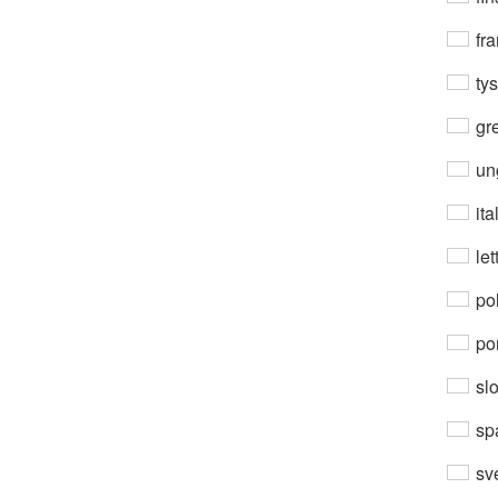
fra
ty
gre
un
ita
let
po
por
sl
sp
sv