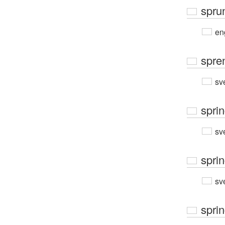
spru
en
spre
sv
spri
sv
spri
sv
spri