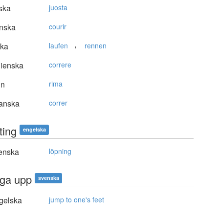
ska
juosta
nska
courir
,
ska
laufen
rennen
lienska
correre
in
rima
anska
correr
ting
engelska
enska
löpning
nga upp
svenska
gelska
jump to one's feet