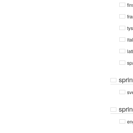
fin
fra
ty
ita
lat
sp
sprin
sv
spri
en