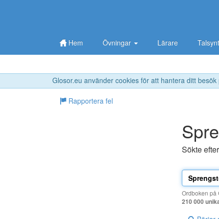
Hem
Övningar
Lärare
Talsyn
Glosor.eu använder cookies för att hantera ditt besök
Rapportera fel
Spre
Sökte efte
Ordboken på G
210 000 unik