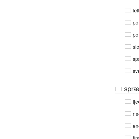
let
po
por
sl
sp
sv
spræ
tje
ne
en
fin