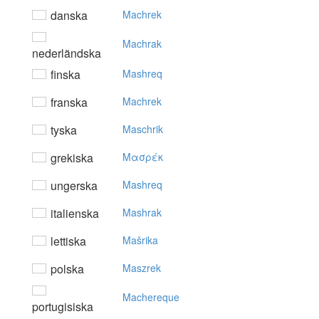
danska
Machrek
Machrak
nederländska
finska
Mashreq
franska
Machrek
tyska
Maschrik
grekiska
Mασρέκ
ungerska
Mashreq
italienska
Mashrak
lettiska
Mašrika
polska
Maszrek
Machereque
portugisiska