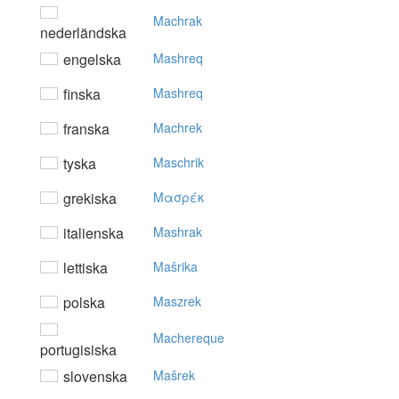
Machrak
nederländska
engelska
Mashreq
finska
Mashreq
franska
Machrek
tyska
Maschrik
grekiska
Mασρέκ
italienska
Mashrak
lettiska
Mašrika
polska
Maszrek
Machereque
portugisiska
slovenska
Mašrek