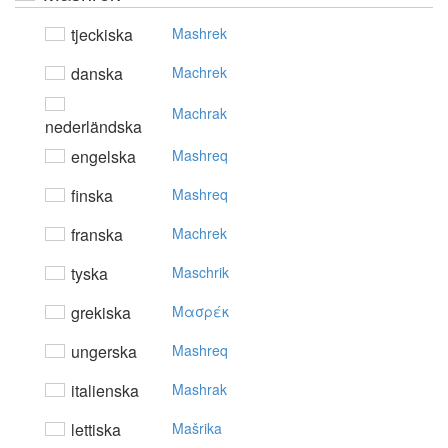
tjeckiska
Mashrek
danska
Machrek
Machrak
nederländska
engelska
Mashreq
finska
Mashreq
franska
Machrek
tyska
Maschrik
grekiska
Mασρέκ
ungerska
Mashreq
italienska
Mashrak
lettiska
Mašrika