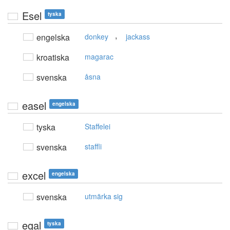
Esel
tyska
,
engelska
donkey
jackass
kroatiska
magarac
svenska
åsna
easel
engelska
tyska
Staffelei
svenska
staffli
excel
engelska
svenska
utmärka sig
egal
tyska