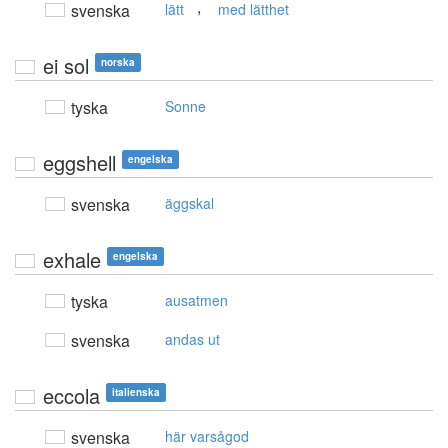
,
svenska
lätt
med lätthet
ei sol
norska
tyska
Sonne
eggshell
engelska
svenska
äggskal
exhale
engelska
tyska
ausatmen
svenska
andas ut
eccola
italienska
svenska
här varsågod