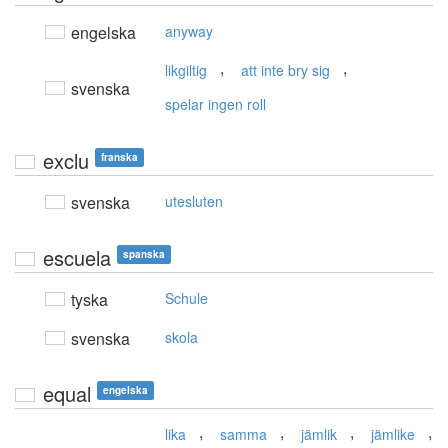
engelska
anyway
,
,
likgiltig
att inte bry sig
svenska
spelar ingen roll
exclu
franska
svenska
utesluten
escuela
spanska
tyska
Schule
svenska
skola
equal
engelska
,
,
,
,
lika
samma
jämlik
jämlike