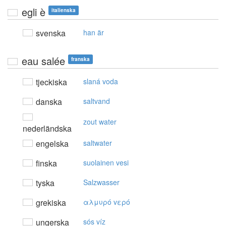
egli è
italienska
svenska
han är
eau salée
franska
tjeckiska
slaná voda
danska
saltvand
zout water
nederländska
engelska
saltwater
finska
suolainen vesi
tyska
Salzwasser
grekiska
αλμυρό vερό
ungerska
sós víz