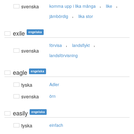
,
,
svenska
komma upp i lika många
like
,
jämbördig
lika stor
exile
engelska
,
,
förvisa
landsflykt
svenska
landsförvisning
eagle
engelska
tyska
Adler
svenska
örn
easily
engelska
tyska
einfach