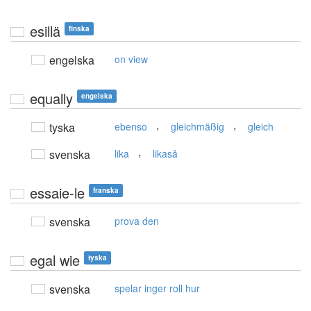
esillä
finska
engelska
on view
equally
engelska
,
,
tyska
ebenso
gleichmäßig
gleich
,
svenska
lika
likaså
essaie-le
franska
svenska
prova den
egal wie
tyska
svenska
spelar inger roll hur