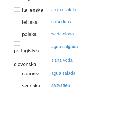
italienska
acqua salata
lettiska
sālsūdens
polska
woda słona
água salgada
portugisiska
slana voda
slovenska
spanska
agua salada
svenska
saltvatten