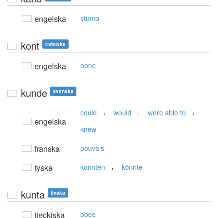
engelska
stump
kont
estniska
engelska
bone
kunde
svenska
,
,
,
could
would
were able to
engelska
knew
franska
pouvais
,
tyska
konnten
könnte
kunta
finska
tjeckiska
obec