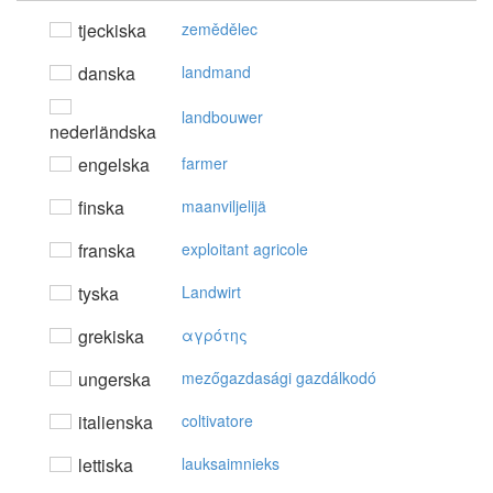
tjeckiska
zemědělec
danska
landmand
landbouwer
nederländska
engelska
farmer
finska
maanviljelijä
franska
exploitant agricole
tyska
Landwirt
grekiska
αγρότης
ungerska
mezőgazdasági gazdálkodó
italienska
coltivatore
lettiska
lauksaimnieks