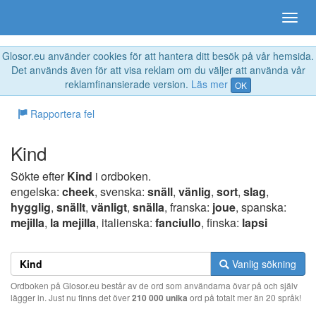
Glosor.eu använder cookies för att hantera ditt besök på vår hemsida.
Det används även för att visa reklam om du väljer att använda vår
reklamfinansierade version.
Läs mer
OK
Rapportera fel
Kind
Sökte efter
Kind
i ordboken.
engelska:
cheek
, svenska:
snäll
,
vänlig
,
sort
,
slag
,
hygglig
,
snällt
,
vänligt
,
snälla
, franska:
joue
, spanska:
mejilla
,
la mejilla
, italienska:
fanciullo
, finska:
lapsi
Vanlig sökning
Ordboken på Glosor.eu består av de ord som användarna övar på och själv
lägger in. Just nu finns det över
210 000 unika
ord på totalt mer än 20 språk!