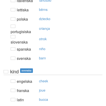
italienska
fanciullo
lettiska
bērns
polska
dziecko
criança
portugisiska
otrok
slovenska
spanska
niño
svenska
barn
kind
svenska
engelska
cheek
franska
joue
latin
bucca