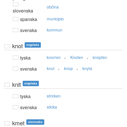
občina
slovenska
spanska
municipio
svenska
kommun
knot
engelska
,
,
tyska
knorren
Knoten
knüpfen
,
,
svenska
knut
knop
knyta
knit
engelska
tyska
stricken
svenska
sticka
kmet
slovenska