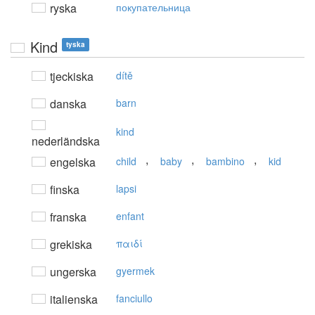
ryska
покупательница
Kind
tyska
tjeckiska
dítě
danska
barn
kind
nederländska
,
,
,
engelska
child
baby
bambino
kid
finska
lapsi
franska
enfant
grekiska
παιδί
ungerska
gyermek
italienska
fanciullo