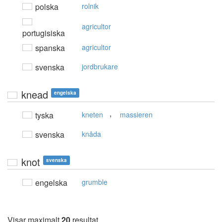
polska
rolnik
agricultor
portugisiska
spanska
agricultor
svenska
jordbrukare
knead
engelska
,
tyska
kneten
massieren
svenska
knåda
knot
svenska
engelska
grumble
Visar maximalt
20
resultat.