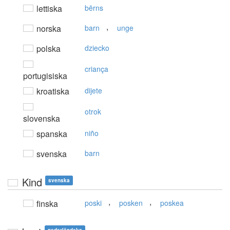
lettiska
bērns
,
norska
barn
unge
polska
dziecko
criança
portugisiska
kroatiska
dijete
otrok
slovenska
spanska
niño
svenska
barn
Kind
svenska
,
,
finska
poski
posken
poskea