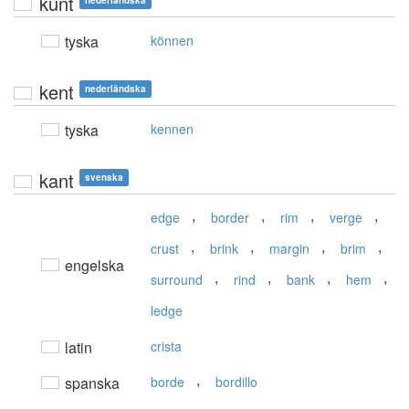
kunt
nederländska
tyska
können
kent
nederländska
tyska
kennen
kant
svenska
,
,
,
,
edge
border
rim
verge
,
,
,
,
crust
brink
margin
brim
engelska
,
,
,
,
surround
rind
bank
hem
ledge
latin
crista
,
spanska
borde
bordillo