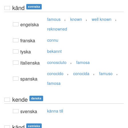
känd
svenska
,
,
,
famous
known
well known
engelska
reknowned
franska
connu
tyska
bekannt
,
italienska
conosciuto
famosa
,
,
,
conocido
conocida
famuso
spanska
famosa
kende
danska
svenska
känna till
känd
estniska