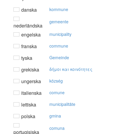
danska
kommune
gemeente
nederländska
engelska
municipality
franska
commune
tyska
Gemeinde
grekiska
δήμoι και κoιvότητες
ungerska
község
italienska
comune
lettiska
municipalitāte
polska
gmina
comuna
portugisiska