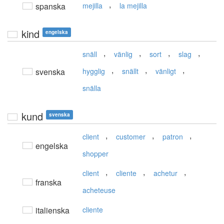
,
spanska
mejilla
la mejilla
kind
engelska
,
,
,
,
snäll
vänlig
sort
slag
,
,
,
svenska
hygglig
snällt
vänligt
snälla
kund
svenska
,
,
,
client
customer
patron
engelska
shopper
,
,
,
client
cliente
achetur
franska
acheteuse
italienska
cliente