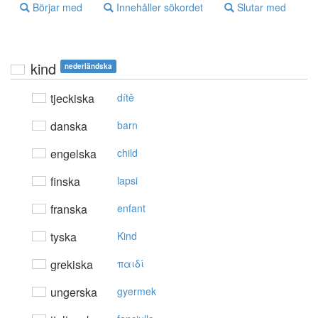
Börjar med
Innehåller sökordet
Slutar med
kind
nederländska
tjeckiska
dítě
danska
barn
engelska
child
finska
lapsi
franska
enfant
tyska
Kind
grekiska
παιδί
ungerska
gyermek