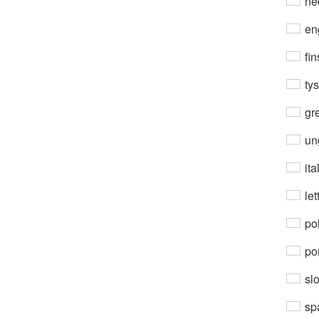
ne
en
fin
ty
gre
un
ita
let
po
por
sl
sp