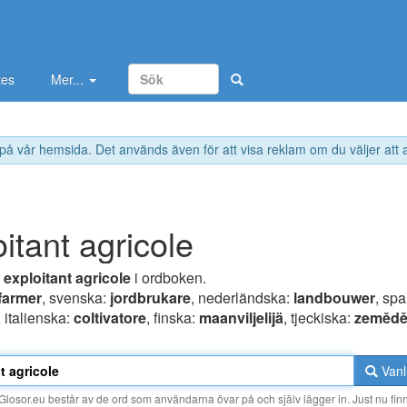
tes
Mer...
 på vår hemsida. Det används även för att visa reklam om du väljer att
oitant agricole
r
exploitant agricole
i ordboken.
farmer
, svenska:
jordbrukare
, nederländska:
landbouwer
, sp
, italienska:
coltivatore
, finska:
maanviljelijä
, tjeckiska:
zemědě
Vanl
losor.eu består av de ord som användarna övar på och själv lägger in. Just nu finn