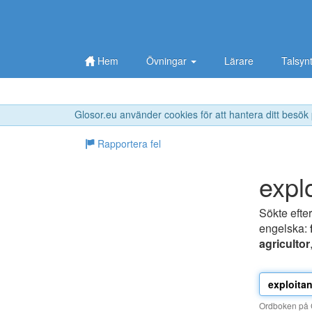
Hem
Övningar
Lärare
Talsyn
Glosor.eu använder cookies för att hantera ditt besök
Rapportera fel
expl
Sökte efte
engelska:
agricultor
Ordboken på G