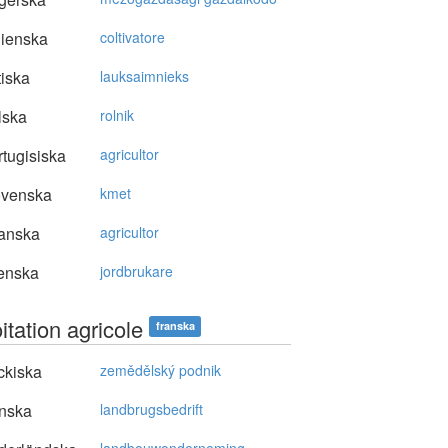
lienska
coltivatore
tiska
lauksaimnieks
lska
rolnik
tugisiska
agricultor
ovenska
kmet
anska
agricultor
enska
jordbrukare
itation agricole
franska
ckiska
zemědělský podnik
nska
landbrugsbedrift