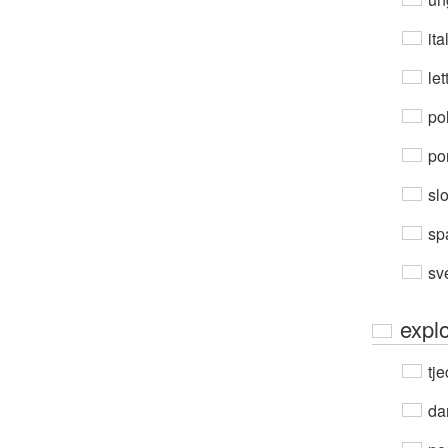
ita
let
po
por
sl
sp
sv
explo
tje
da