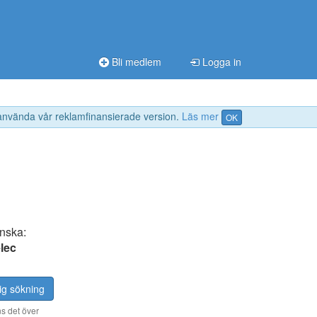
Bli medlem
Logga in
 använda vår reklamfinansierade version.
Läs mer
OK
anska:
lec
ig sökning
s det över