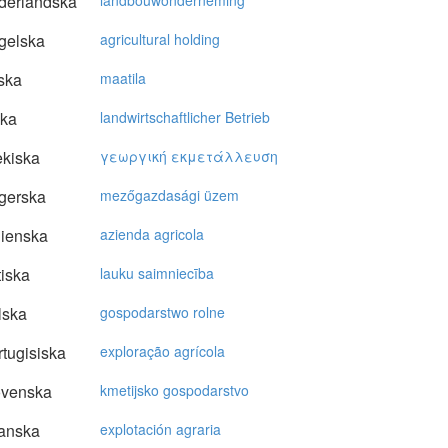
derländska
landbouwonderneming
gelska
agricultural holding
ska
maatila
ska
landwirtschaftlicher Betrieb
kiska
γεωργική εκμετάλλευση
gerska
mezőgazdasági üzem
lienska
azienda agricola
tiska
lauku saimniecība
lska
gospodarstwo rolne
tugisiska
exploração agrícola
ovenska
kmetijsko gospodarstvo
anska
explotación agraria