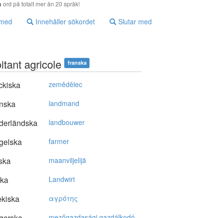
a
ord på totalt mer än 20 språk!
 med
Innehåller sökordet
Slutar med
itant agricole
franska
ckiska
zemědělec
nska
landmand
derländska
landbouwer
gelska
farmer
ska
maanviljelijä
ska
Landwirt
kiska
αγρότης
gerska
mezőgazdasági gazdálkodó