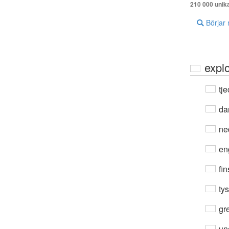
210 000 unik
Börjar
explo
tje
da
ne
en
fin
ty
gre
un