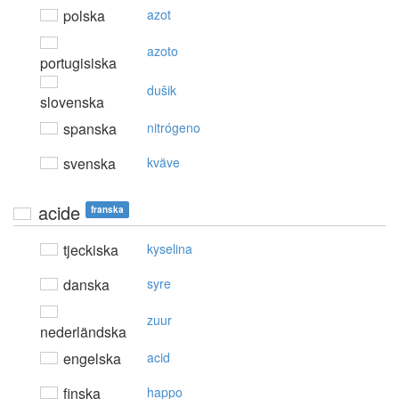
polska
azot
azoto
portugisiska
dušik
slovenska
spanska
nitrógeno
svenska
kväve
acide
franska
tjeckiska
kyselina
danska
syre
zuur
nederländska
engelska
acid
finska
happo