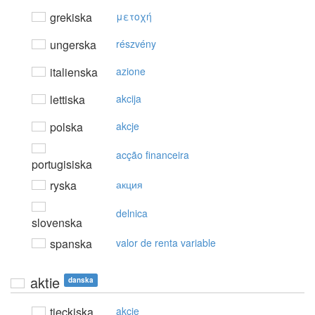
grekiska
μετoχή
ungerska
részvény
italienska
azione
lettiska
akcija
polska
akcje
acção financeira
portugisiska
ryska
акция
delnica
slovenska
spanska
valor de renta variable
aktie
danska
tjeckiska
akcie