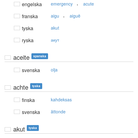
,
engelska
emergency
acute
,
franska
aigu
aiguë
tyska
akut
ryska
акут
aceite
spanska
svenska
olja
achte
tyska
finska
kahdeksas
svenska
åttonde
akut
tyska