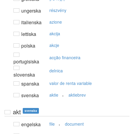
ungerska
részvény
italienska
azione
lettiska
akcija
polska
akcje
acção financeira
portugisiska
delnica
slovenska
spanska
valor de renta variable
,
svenska
aktie
aktiebrev
akt
svenska
,
engelska
file
document