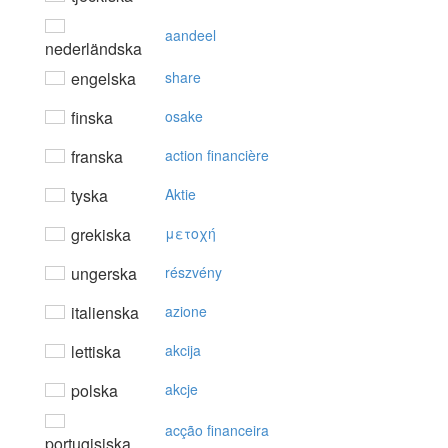
aandeel
nederländska
engelska
share
finska
osake
franska
action financière
tyska
Aktie
grekiska
μετoχή
ungerska
részvény
italienska
azione
lettiska
akcija
polska
akcje
acção financeira
portugisiska