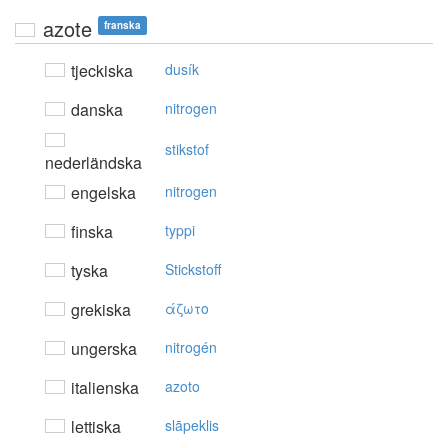
azote
franska
tjeckiska
dusík
danska
nitrogen
stikstof
nederländska
engelska
nitrogen
finska
typpi
tyska
Stickstoff
grekiska
άζωτo
ungerska
nitrogén
italienska
azoto
lettiska
slāpeklis