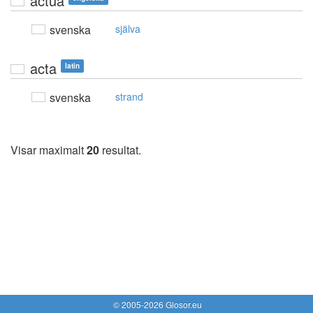
actua
svenska
själva
acta
latin
svenska
strand
Visar maximalt
20
resultat.
© 2005-2026 Glosor.eu