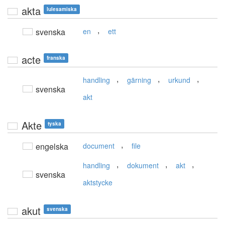
akta
lulesamiska
,
svenska
en
ett
acte
franska
,
,
,
handling
gärning
urkund
svenska
akt
Akte
tyska
,
engelska
document
file
,
,
,
handling
dokument
akt
svenska
aktstycke
akut
svenska