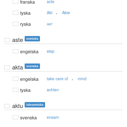
franska
acte
,
tyska
Akt
Akte
ryska
акт
aste
estniska
engelska
step
akta
svenska
,
engelska
take care of
mind
tyska
achten
aktu
lulesamiska
svenska
ensam