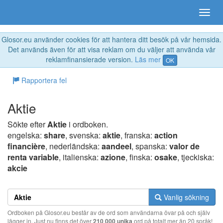
Glosor.eu använder cookies för att hantera ditt besök på vår hemsida.
Det används även för att visa reklam om du väljer att använda vår
reklamfinansierade version.
Läs mer
OK
Rapportera fel
Aktie
Sökte efter
Aktie
i ordboken.
engelska:
share
, svenska:
aktie
, franska:
action
financière
, nederländska:
aandeel
, spanska:
valor de
renta variable
, italienska:
azione
, finska:
osake
, tjeckiska:
akcie
Vanlig sökning
Ordboken på Glosor.eu består av de ord som användarna övar på och själv
lägger in. Just nu finns det över
210 000 unika
ord på totalt mer än 20 språk!