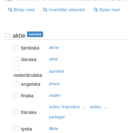
Börjar med
Innehåller sökordet
Slutar med
aktie
svenska
tjeckiska
akcie
danska
aktie
aandeel
nederländska
engelska
share
finska
osake
,
,
action financière
action
franska
partager
tyska
Aktie