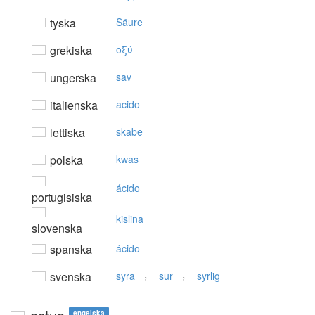
tyska
Säure
grekiska
oξύ
ungerska
sav
italienska
acido
lettiska
skābe
polska
kwas
ácido
portugisiska
kislina
slovenska
spanska
ácido
,
,
svenska
syra
sur
syrlig
engelska