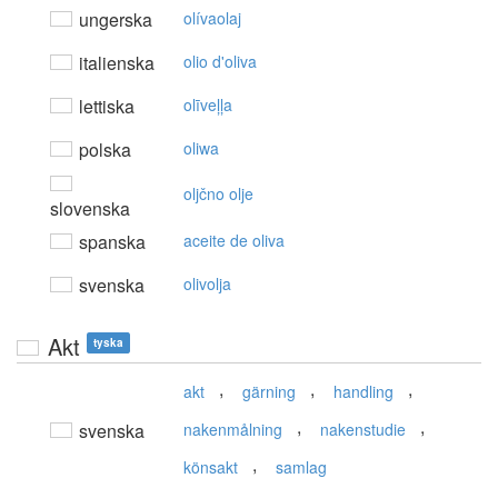
ungerska
olívaolaj
italienska
olio d'oliva
lettiska
olīveļļa
polska
oliwa
oljčno olje
slovenska
spanska
aceite de oliva
svenska
olivolja
Akt
tyska
,
,
,
akt
gärning
handling
,
,
svenska
nakenmålning
nakenstudie
,
könsakt
samlag