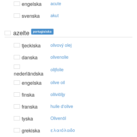
engelska
acute
svenska
akut
azeite
portugisiska
tjeckiska
olivový olej
danska
olivenolie
olijfolie
nederländska
engelska
olive oil
finska
oliiviöljy
franska
huile d'olive
tyska
Olivenöl
grekiska
ελαιόλαδo