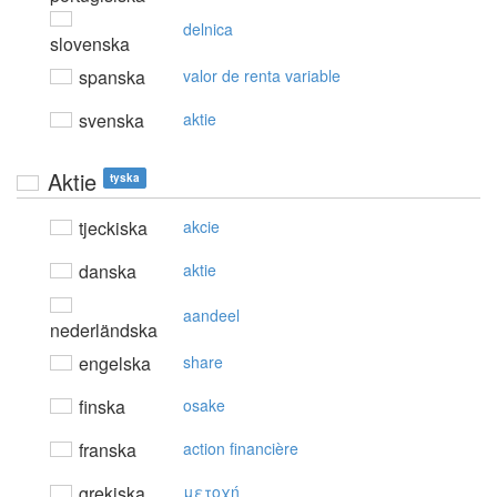
delnica
slovenska
spanska
valor de renta variable
svenska
aktie
Aktie
tyska
tjeckiska
akcie
danska
aktie
aandeel
nederländska
engelska
share
finska
osake
franska
action financière
grekiska
μετoχή