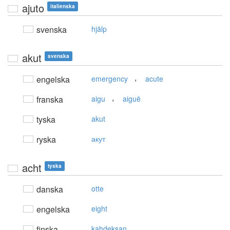
ajuto
italienska
svenska
hjälp
akut
svenska
,
engelska
emergency
acute
,
franska
aigu
aiguë
tyska
akut
ryska
акут
acht
tyska
danska
otte
engelska
eight
finska
kahdeksan