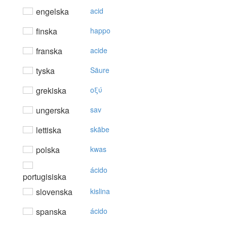
engelska
acid
finska
happo
franska
acide
tyska
Säure
grekiska
oξύ
ungerska
sav
lettiska
skābe
polska
kwas
ácido
portugisiska
slovenska
kislina
spanska
ácido