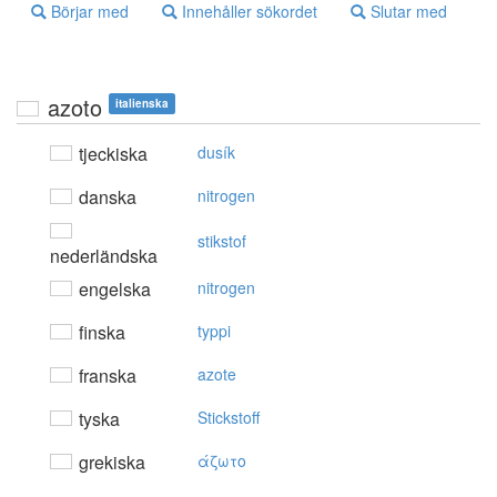
Börjar med
Innehåller sökordet
Slutar med
azoto
italienska
tjeckiska
dusík
danska
nitrogen
stikstof
nederländska
engelska
nitrogen
finska
typpi
franska
azote
tyska
Stickstoff
grekiska
άζωτo