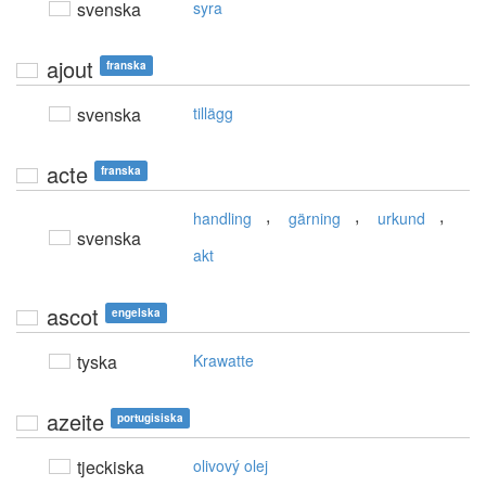
svenska
syra
ajout
franska
svenska
tillägg
acte
franska
,
,
,
handling
gärning
urkund
svenska
akt
ascot
engelska
tyska
Krawatte
azeite
portugisiska
tjeckiska
olivový olej