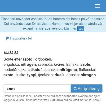
Glosor.eu använder cookies för att hantera ditt besök på vår hemsida.
Det används även för att visa reklam om du väljer att använda vår
reklamfinansierade version.
Läs mer
OK
Rapportera fel
azoto
Sökte efter
azoto
i ordboken.
engelska:
nitrogen
, svenska:
kväve
, franska:
azote
,
nederländska:
stikstof
, spanska:
nitrógeno
, italienska:
azoto
, finska:
typpi
, tjeckiska:
dusík
, danska:
nitrogen
Vanlig sökning
Ordboken på Glosor.eu består av de ord som användarna övar på och själv
lägger in. Just nu finns det över
210 000 unika
ord på totalt mer än 20 språk!