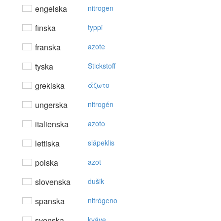
engelska
nitrogen
finska
typpi
franska
azote
tyska
Stickstoff
grekiska
άζωτo
ungerska
nitrogén
italienska
azoto
lettiska
slāpeklis
polska
azot
slovenska
dušik
spanska
nitrógeno
svenska
kväve