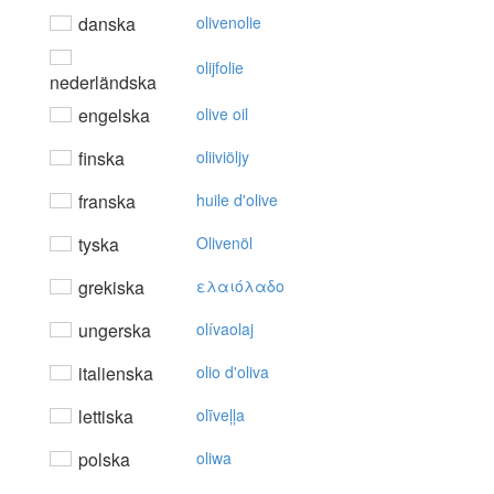
danska
olivenolie
olijfolie
nederländska
engelska
olive oil
finska
oliiviöljy
franska
huile d'olive
tyska
Olivenöl
grekiska
ελαιόλαδo
ungerska
olívaolaj
italienska
olio d'oliva
lettiska
olīveļļa
polska
oliwa