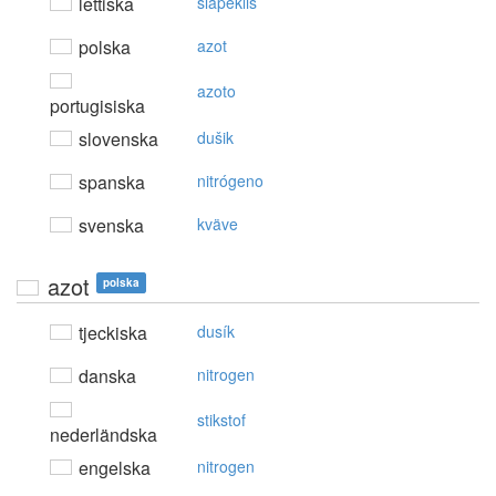
lettiska
slāpeklis
polska
azot
azoto
portugisiska
slovenska
dušik
spanska
nitrógeno
svenska
kväve
azot
polska
tjeckiska
dusík
danska
nitrogen
stikstof
nederländska
engelska
nitrogen