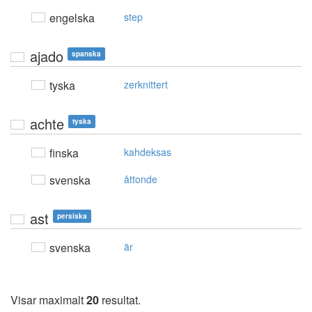
engelska
step
ajado
spanska
tyska
zerknittert
achte
tyska
finska
kahdeksas
svenska
åttonde
ast
persiska
svenska
är
Visar maximalt
20
resultat.