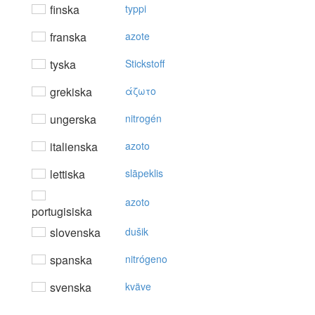
finska
typpi
franska
azote
tyska
Stickstoff
grekiska
άζωτo
ungerska
nitrogén
italienska
azoto
lettiska
slāpeklis
azoto
portugisiska
slovenska
dušik
spanska
nitrógeno
svenska
kväve