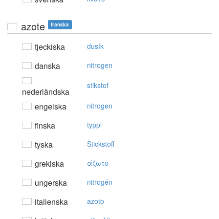
azote
franska
tjeckiska
dusík
danska
nitrogen
stikstof
nederländska
engelska
nitrogen
finska
typpi
tyska
Stickstoff
grekiska
άζωτo
ungerska
nitrogén
italienska
azoto