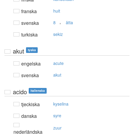
franska
huit
,
svenska
8
åtta
turkiska
sekiz
akut
tyska
engelska
acute
svenska
akut
acido
italienska
tjeckiska
kyselina
danska
syre
zuur
nederländska