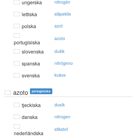
ungerska
nitrogén
lettiska
slāpeklis
polska
azot
azoto
portugisiska
slovenska
dušik
spanska
nitrógeno
svenska
kväve
azoto
portugisiska
tjeckiska
dusík
danska
nitrogen
stikstof
nederländska