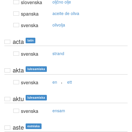
slovenska
oljčno olje
spanska
aceite de oliva
svenska
olivolja
acta
latin
svenska
strand
akta
lulesamiska
,
svenska
en
ett
aktu
lulesamiska
svenska
ensam
aste
estniska