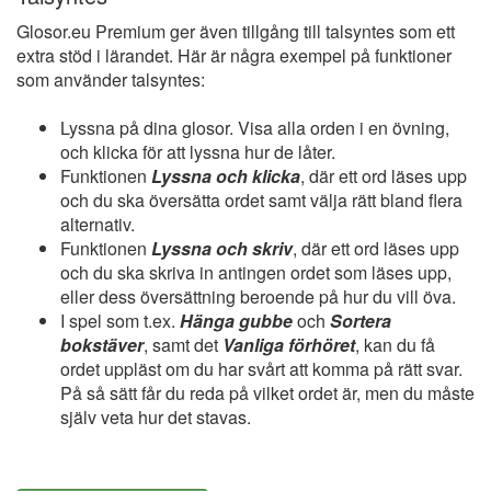
Glosor.eu Premium ger även tillgång till talsyntes som ett
extra stöd i lärandet. Här är några exempel på funktioner
som använder talsyntes:
Lyssna på dina glosor. Visa alla orden i en övning,
och klicka för att lyssna hur de låter.
Funktionen
Lyssna och klicka
, där ett ord läses upp
och du ska översätta ordet samt välja rätt bland flera
alternativ.
Funktionen
Lyssna och skriv
, där ett ord läses upp
och du ska skriva in antingen ordet som läses upp,
eller dess översättning beroende på hur du vill öva.
I spel som t.ex.
Hänga gubbe
och
Sortera
bokstäver
, samt det
Vanliga förhöret
, kan du få
ordet uppläst om du har svårt att komma på rätt svar.
På så sätt får du reda på vilket ordet är, men du måste
själv veta hur det stavas.