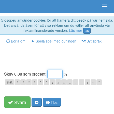
Glosor.eu använder cookies för att hantera ditt besök på vår hemsida.
Det används även för att visa reklam om du väljer att använda vår
reklamfinansierade version.
Läs mer
OK
Börja om
Spela spel med övningen
Byt språk
Skriv 0,08 som procent:
%
Shift
¹
²
³
ⁿ
⁺
⁻
₁
₂
₃
ₓ
₊
₋
∓
π
°
Svara
Tips